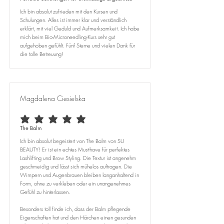
Ich bin absolut zufrieden mit den Kursen und
Schulungen. Alles ist immer klar und verständlich
erklärt, mit viel Geduld und Aufmerksamkeit. Ich habe
mich beim Bio-Microneedling-Kurs sehr gut
aufgehoben gefühlt. Fünf Sterne und vielen Dank für
die tolle Betreuung!
Magdalena Ciesielska
average rating is 5 out of 5
The Balm
Ich bin absolut begeistert von The Balm von SU
BEAUTY! Er ist ein echtes Must-have für perfektes
Lashlifting und Brow Styling. Die Textur ist angenehm
geschmeidig und lässt sich mühelos auftragen. Die
Wimpern und Augenbrauen bleiben langanhaltend in
Form, ohne zu verkleben oder ein unangenehmes
Gefühl zu hinterlassen.
Besonders toll finde ich, dass der Balm pflegende
Eigenschaften hat und den Härchen einen gesunden