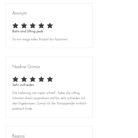
Anonym
average rating is 5 out of 5
Balm and Lifting pads
So ein mega tolles Produkt bin fasziniert.
Nadine Gümüs
average rating is 5 out of 5
Sehr zufrieden
Die Lieferung war super schnell , habe die Lifting
Lotionen direkt ausprobiert und bin sehr zufrieden mit
den Ergebnissen. Zumal ich die Pumpspender einfach
praktisch finde.
Regina