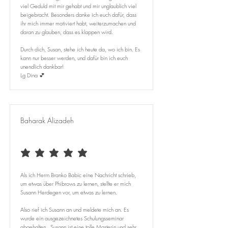
viel Geduld mit mir gehabt und mir unglaublich viel
beigebracht. Besonders danke ich euch dafür, dass
ihr mich immer motiviert habt, weiterzumachen und
daran zu glauben, dass es klappen wird.
Durch dich, Susan, stehe ich heute da, wo ich bin. Es
kann nur besser werden, und dafür bin ich euch
unendlich dankbar!
Lg Dina 💕
Baharak Alizadeh
average rating is 5 out of 5
Als ich Herrn Branko Babic eine Nachricht schrieb,
um etwas über Phibrows zu lernen, stellte er mich
Susann Herdegen vor, um etwas zu lernen.
Also rief ich Susann an und meldete mich an. Es
wurde ein ausgezeichnetes Schulungsseminar
abgehalten. Susann ist eine tolle Masterin und sehr