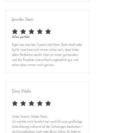
Jennifer Stein
average rating is 5 out of 5
Alles perfekt
Egal was man bei Susann und ihrem Team kauft oder
bucht, man kann sich immer sicher sein, dass hinter
allem Perfektion steckt! Man ist immer gut beraten
und die Produkte sind einfach unglaublich gut, und
sehen dazu immer noch gut aus
Dina Wafa
average rating is 5 out of 5
Liebe Susann, liebes Team,
ich möchte mich herzlich bei euch für eure großartige
Unterstützung während all der Schulungen bedanken –
ob Microblading, Lash oder Brow Lifting. Ihr habt so