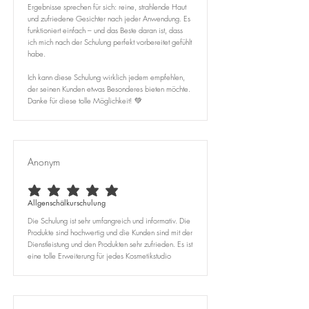
Ergebnisse sprechen für sich: reine, strahlende Haut
und zufriedene Gesichter nach jeder Anwendung. Es
funktioniert einfach – und das Beste daran ist, dass
ich mich nach der Schulung perfekt vorbereitet gefühlt
habe.
Ich kann diese Schulung wirklich jedem empfehlen,
der seinen Kunden etwas Besonderes bieten möchte.
Danke für diese tolle Möglichkeit! 💚
Anonym
average rating is 5 out of 5
Allgenschälkurschulung
Die Schulung ist sehr umfangreich und informativ. Die
Produkte sind hochwertig und die Kunden sind mit der
Dienstleistung und den Produkten sehr zufrieden. Es ist
eine tolle Erweiterung für jedes Kosmetikstudio