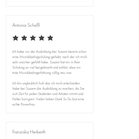
Antonia Scheßl
average rating is 5 out of 5
Ich habe vor der Ausbildung bei Susann bereits schon
eine Microbladingschulung gehabt, nach der ich mich
sehr unsicher gefühlt habe. Susann hat mir in Ihrer
Schulung so viel beigebracht und erklärt, dass mir
trotz Microbladingerfahrung völlig neu war. ​
Ich bin unglaublich froh das ich mich entschieden
habe bei Susann die Ausbildung zu machen, da Sie
sich Zeit für jeden Studenten und Artisten nimmt und
Fehler korrigiert. Vielen lieben Dank Su Du bist eine
echte Powerfrau.
Franziska Herberth