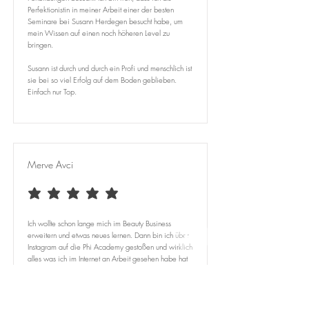
Perfektionistin in meiner Arbeit einer der besten
Seminare bei Susann Herdegen besucht habe, um
mein Wissen auf einen noch höheren Level zu
bringen.
Susann ist durch und durch ein Profi und menschlich ist
sie bei so viel Erfolg auf dem Boden geblieben.
Einfach nur Top.
Merve Avci
average rating is 5 out of 5
Ich wollte schon lange mich im Beauty Business
erweitern und etwas neues lernen. Dann bin ich über
Instagram auf die Phi Academy gestoßen und wirklich
alles was ich im Internet an Arbeit gesehen habe hat
mir sehr gefallen.
Daraufhin habe ich mich auf die Suche nach einer
Trainerin gemacht. Ich habe mich für die Susann