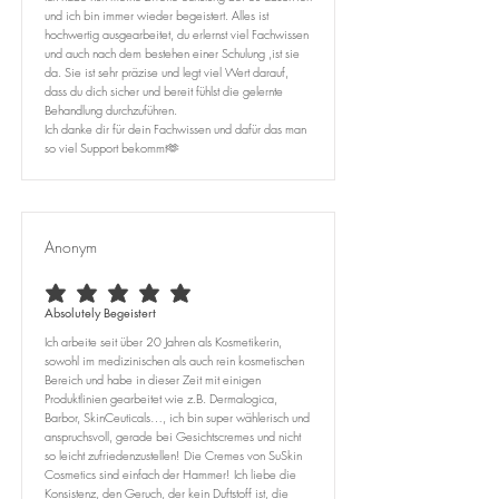
und ich bin immer wieder begeistert. Alles ist
hochwertig ausgearbeitet, du erlernst viel Fachwissen
und auch nach dem bestehen einer Schulung ,ist sie
da. Sie ist sehr präzise und legt viel Wert darauf,
dass du dich sicher und bereit fühlst die gelernte
Behandlung durchzuführen.
Ich danke dir für dein Fachwissen und dafür das man
so viel Support bekommt🫶
Anonym
average rating is 5 out of 5
Absolutely Begeistert
Ich arbeite seit über 20 Jahren als Kosmetikerin,
sowohl im medizinischen als auch rein kosmetischen
Bereich und habe in dieser Zeit mit einigen
Produktlinien gearbeitet wie z.B. Dermalogica,
Barbor, SkinCeuticals…, ich bin super wählerisch und
anspruchsvoll, gerade bei Gesichtscremes und nicht
so leicht zufriedenzustellen! Die Cremes von SuSkin
Cosmetics sind einfach der Hammer! Ich liebe die
Konsistenz, den Geruch, der kein Duftstoff ist, die