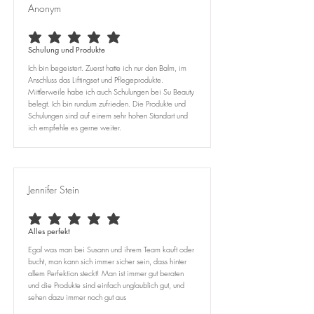
Anonym
average rating is 5 out of 5
Schulung und Produkte
Ich bin begeistert. Zuerst hatte ich nur den Balm, im
Anschluss das Liftingset und Pflegeprodukte.
Mittlerweile habe ich auch Schulungen bei Su Beauty
belegt. Ich bin rundum zufrieden. Die Produkte und
Schulungen sind auf einem sehr hohen Standart und
ich empfehle es gerne weiter.
Jennifer Stein
average rating is 5 out of 5
Alles perfekt
Egal was man bei Susann und ihrem Team kauft oder
bucht, man kann sich immer sicher sein, dass hinter
allem Perfektion steckt! Man ist immer gut beraten
und die Produkte sind einfach unglaublich gut, und
sehen dazu immer noch gut aus