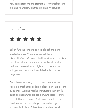
nett, kompetent und meisterhaft. Sie unterrichtet sehr
klar und freundlich. Ich freue mich sehr darüber.
Lisa Hafner
average rating is 5 out of 5
Schon für eine längere Zeit spielte ich mit dem
Gedanken, die Microblading Schulung
abzuschließen. Mir war sofort klar, dass ich dies bei
der Phiacademie machen möchte. Bis dann der
Zeitpunkt passend war, folgte ich Su bereits auf
Instagram und war von Ihrer Arbeit schon länger
begeistert.
Auch ihre offene Art, die ich dort kennen lernte,
verleitete mich unter anderem dazu, den Kurs bei ihr
zu buchen. Corona machte mir zuerst einen Strich
durch die Rechnung, als die Schulung leider vorerst
nicht stattfinden konnte. Doch sofort erhielt ich den
Anruf von Su mit der sehr passenden Lösung,
schonmal mit dem Online Kurs zu starten. Bereits