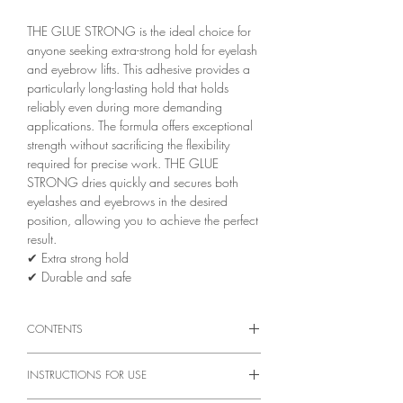
THE GLUE STRONG is the ideal choice for
anyone seeking extra-strong hold for eyelash
and eyebrow lifts. This adhesive provides a
particularly long-lasting hold that holds
reliably even during more demanding
applications. The formula offers exceptional
strength without sacrificing the flexibility
required for precise work. THE GLUE
STRONG dries quickly and secures both
eyelashes and eyebrows in the desired
position, allowing you to achieve the perfect
result.
✔︎ Extra strong hold
✔︎ Durable and safe
CONTENTS
7 ml
INSTRUCTIONS FOR USE