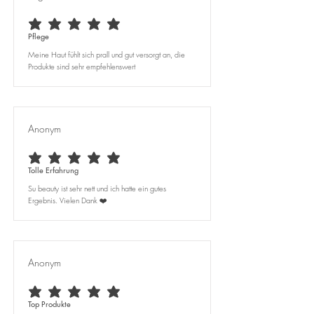
average rating is 5 out of 5
Pflege
Meine Haut fühlt sich prall und gut versorgt an, die
Produkte sind sehr empfehlenswert
Anonym
average rating is 5 out of 5
Tolle Erfahrung
Su beauty ist sehr nett und ich hatte ein gutes
Ergebnis. Vielen Dank ❤️
Anonym
average rating is 5 out of 5
Top Produkte