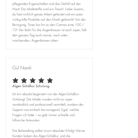
pflegenden Eigenschaften und das Gefühl auf der
Haut! Die Inhaltsstoffe sind ein Traum! Liebe Susann,
du hast wirklich ganze Arbeit geleistet und ein paar
richtig tolle Produkte auf den Markt gebracht! Von der
Reinigung, Toner bis hin zu den Cremes eine 100 /
10! Der Balm für die Augenbrauen ist auch super, hält
den ganzen Tag auch meine, nach unten
wachsenden, Augenbrauen oben.
Gül Namli
average rating is 5 out of 5
Algen Schälkur Schulung
Ich bin absolut begeistert von der Algen-Schälkur-
Schulung! Die Inhalte wurden nicht nur super
verständlich und professionell vermittelt, sondern der
Support war einfach hervorragend. Egal, welche
Fragen ich hatte – es gab immer schnelle und
hilfreiche Antworten.
Die Behandlung selbst ist ein absoluter Erfolg! Meine
Kunden lieben die Algen-Schälkur, und die