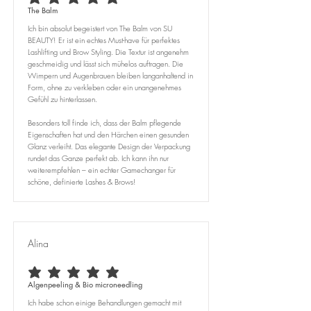
average rating is 5 out of 5
The Balm
Ich bin absolut begeistert von The Balm von SU
BEAUTY! Er ist ein echtes Must-have für perfektes
Lashlifting und Brow Styling. Die Textur ist angenehm
geschmeidig und lässt sich mühelos auftragen. Die
Wimpern und Augenbrauen bleiben langanhaltend in
Form, ohne zu verkleben oder ein unangenehmes
Gefühl zu hinterlassen.
Besonders toll finde ich, dass der Balm pflegende
Eigenschaften hat und den Härchen einen gesunden
Glanz verleiht. Das elegante Design der Verpackung
rundet das Ganze perfekt ab. Ich kann ihn nur
weiterempfehlen – ein echter Gamechanger für
schöne, definierte Lashes & Brows!
Alina
average rating is 5 out of 5
Algenpeeling & Bio microneedling
Ich habe schon einige Behandlungen gemacht mit