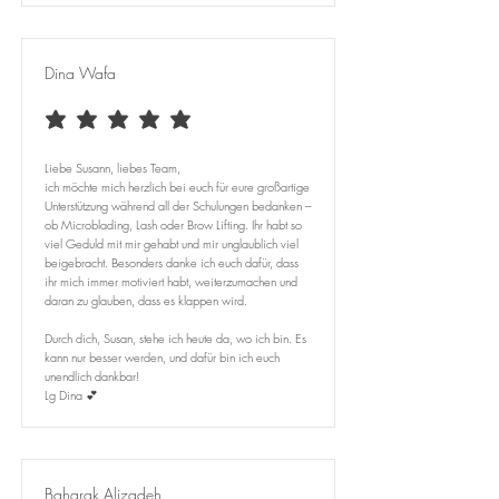
Dina Wafa
average rating is 5 out of 5
Liebe Susann, liebes Team,
ich möchte mich herzlich bei euch für eure großartige
Unterstützung während all der Schulungen bedanken –
ob Microblading, Lash oder Brow Lifting. Ihr habt so
viel Geduld mit mir gehabt und mir unglaublich viel
beigebracht. Besonders danke ich euch dafür, dass
ihr mich immer motiviert habt, weiterzumachen und
daran zu glauben, dass es klappen wird.
Durch dich, Susan, stehe ich heute da, wo ich bin. Es
kann nur besser werden, und dafür bin ich euch
unendlich dankbar!
Lg Dina 💕
Baharak Alizadeh