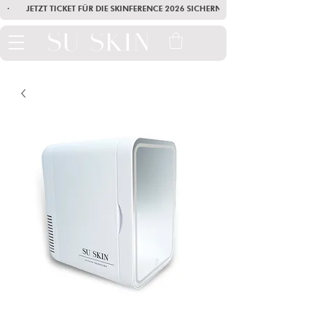
·        JETZT TICKET FÜR DIE SKINFERENCE 2026 SICHERN        ·       SEI AM