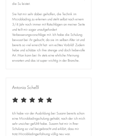
die Su leistet.
Sie hat mir sehr dabei geholfen, die Technik im
Microblading zu erlernen und steht selbst nach einem
3/4 Jahr noch immer mit Ratschlägen an meiner Seite
und teilt mir sogar unaufgefordert
Verbesserungsvorschläge mit. Ich habe die Schulung
bewusst bei ihr gebucht, da sie im selben Alter ist und
bereits so viel erreicht hat - ein echtes Vorbild! Zudem
liebe und schätze ich ihre strenge und doch liebevolle
Art. Man kann bei ihr stets eine ehrliche Meinung
erwarten und das ist super wichtig in der Branche.
Antonia Scheßl
average rating is 5 out of 5
Ich habe vor der Ausbildung bei Susann bereits schon
eine Microbladingschulung gehabt, nach der ich mich
sehr unsicher gefühlt habe. Susann hat mir in Ihrer
Schulung so viel beigebracht und erklärt, dass mir
trotz Microbladingerfahrung völlig neu war. ​