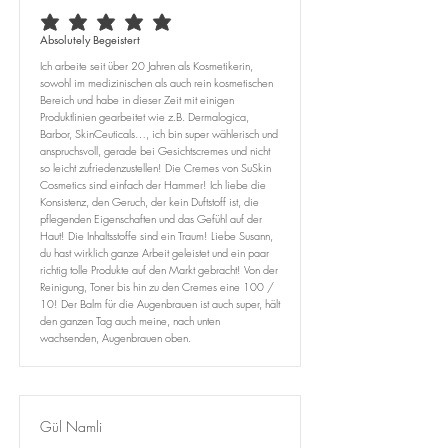
average rating is 5 out of 5
Absolutely Begeistert
Ich arbeite seit über 20 Jahren als Kosmetikerin,
sowohl im medizinischen als auch rein kosmetischen
Bereich und habe in dieser Zeit mit einigen
Produktlinien gearbeitet wie z.B. Dermalogica,
Barbor, SkinCeuticals…, ich bin super wählerisch und
anspruchsvoll, gerade bei Gesichtscremes und nicht
so leicht zufriedenzustellen! Die Cremes von SuSkin
Cosmetics sind einfach der Hammer! Ich liebe die
Konsistenz, den Geruch, der kein Duftstoff ist, die
pflegenden Eigenschaften und das Gefühl auf der
Haut! Die Inhaltsstoffe sind ein Traum! Liebe Susann,
du hast wirklich ganze Arbeit geleistet und ein paar
richtig tolle Produkte auf den Markt gebracht! Von der
Reinigung, Toner bis hin zu den Cremes eine 100 /
10! Der Balm für die Augenbrauen ist auch super, hält
den ganzen Tag auch meine, nach unten
wachsenden, Augenbrauen oben.
Gül Namli