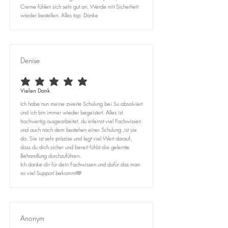
Creme fühlen sich sehr gut an. Werde mit Sicherheit
wieder bestellen. Alles top. Danke
Denise
average rating is 5 out of 5
Vielen Dank
Ich habe nun meine zweite Schulung bei Su absolviert
und ich bin immer wieder begeistert. Alles ist
hochwertig ausgearbeitet, du erlernst viel Fachwissen
und auch nach dem bestehen einer Schulung ,ist sie
da. Sie ist sehr präzise und legt viel Wert darauf,
dass du dich sicher und bereit fühlst die gelernte
Behandlung durchzuführen.
Ich danke dir für dein Fachwissen und dafür das man
so viel Support bekommt🫶
Anonym