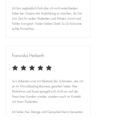
Ich bin unglaublich froh das ich mich entschieden
habe bei Susann die Ausbildung zu machen, da Sie
sich Zeit für jeden Studenten und Artisten nimmt und
Fehler korrigiert. Vielen lieben Dank Su Du bist eine
echte Powerfrau.
Franziska Herberth
average rating is 5 out of 5
Su's Arbeiten sind mit Abstand die Schönsten, die ich
je im Microblading Business gesehen habe. Ihre
Perfektion und Kunst spiegelt sich nicht nur auf der
Haut ihrer Kunden wieder, sondern auch im Kontakt
mit ihren Studenten.
Ich liebe ihre Strenge und Genauheit beim bewerten
der Übungen, denn das ist es, was dich als Artist
weiterbringt und ausmacht. Sie unterstützt einen
bestmöglich und kann auch Lob aussprechen. Jeder
Zeit würde ich sie wieder wählen!