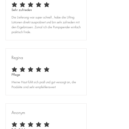
average rating is 5 out of 5
Sehr zufrieden
Die Lieferung war super schnell , habe die Lifting
Lotionen direkt ausprobiert und bin sehr zufrieden mit
den Ergebnissen. Zumal ich die Pumpspender einfach
praktisch finde.
Regina
average rating is 5 out of 5
Pflege
Meine Haut fühlt sich prall und gut versorgt an, die
Produkte sind sehr empfehlenswert
Anonym
average rating is 5 out of 5