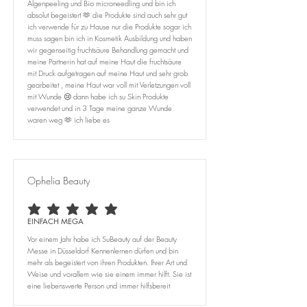
Algenpeeling und Bio microneedling und bin ich
absolut begeistert 🫶 die Produkte sind auch sehr gut
ich verwende für zu Hause nur die Produkte sogar ich
muss sagen bin ich in Kosmetik Ausbildung und haben
wir gegenseitig fruchtsäure Behandlung gemacht und
meine Partnerin hat auf meine Haut die fruchtsäure
mit Druck aufgetragen auf meine Haut und sehr grob
gearbeitet , meine Haut war voll mit Verletzungen voll
mit Wunde 😢 dann habe ich su Skin Produkte
verwendet und in 3 Tage meine ganze Wunde
waren weg 🫶 ich liebe es
Ophelia Beauty
average rating is 5 out of 5
EINFACH MEGA
Vor einem Jahr habe ich SuBeauty auf der Beauty
Messe in Düsseldorf Kennenlernen dürfen und bin
mehr als begeistert von ihren Produkten. Ihrer Art und
Weise und vorallem wie sie einem immer hilft. Sie ist
eine liebenswerte Person und immer hilfsbereit