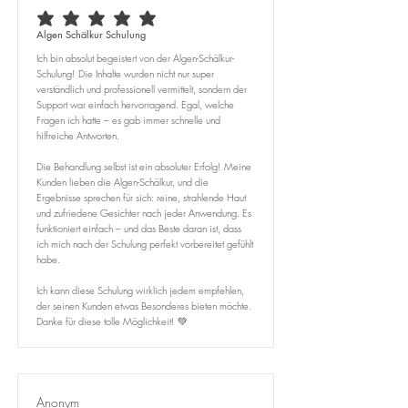
average rating is 5 out of 5
Algen Schälkur Schulung
Ich bin absolut begeistert von der Algen-Schälkur-
Schulung! Die Inhalte wurden nicht nur super
verständlich und professionell vermittelt, sondern der
Support war einfach hervorragend. Egal, welche
Fragen ich hatte – es gab immer schnelle und
hilfreiche Antworten.
Die Behandlung selbst ist ein absoluter Erfolg! Meine
Kunden lieben die Algen-Schälkur, und die
Ergebnisse sprechen für sich: reine, strahlende Haut
und zufriedene Gesichter nach jeder Anwendung. Es
funktioniert einfach – und das Beste daran ist, dass
ich mich nach der Schulung perfekt vorbereitet gefühlt
habe.
Ich kann diese Schulung wirklich jedem empfehlen,
der seinen Kunden etwas Besonderes bieten möchte.
Danke für diese tolle Möglichkeit! 💚
Anonym