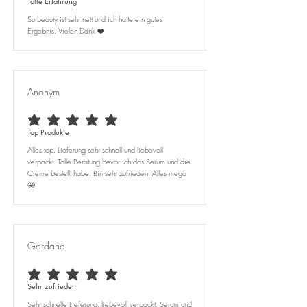
Tolle Erfahrung
Su beauty ist sehr nett und ich hatte ein gutes
Ergebnis. Vielen Dank ❤️
Anonym
average rating is 5 out of 5
Top Produkte
Alles top. Lieferung sehr schnell und liebevoll
verpackt. Tolle Beratung bevor ich das Serum und die
Creme bestellt habe. Bin sehr zufrieden. Alles mega
🤩
Gordana
average rating is 5 out of 5
Sehr zufrieden
Sehr schnelle Lieferung, liebevoll verpackt, Serum und