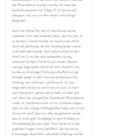
der Phiacademie machen möchte. Bis dann der
Zeitpunkt passend war, folgte ich Su bereits auf
Instagram und war von Ihrer Arbeit schon länger
begeistert.
Auch ihre offene Art, die ich dort kennen lernte,
verleitete mich unter anderem dazu, den Kurs bei ihr
zu buchen. Corona machte mir zuerst einen Strich
durch die Rechnung, als die Schulung leider vorerst
nicht stattfinden konnte. Doch sofort erhielt ich den
Anruf von Su mit der sehr passenden Lösung,
schonmal mit dem Online Kurs zu starten. Bereits
wenige Tage später erhielt ich mein Starterkit und
konnte so mit einiger Erfahrung schließlich einige
Monate später an dem Seminar teilnehmen. Die
Schulung war informativ und lehrreich, ich war
begeistert und bin es nach wie vor noch. Su kann
auch streng sein, genau davon halte ich aber sehr
viel, denn das spiegelt die Qualität der Phiacademie
wider. Im Nachhinein kann ich mit Sicherheit sagen,
dass ich die richtige Wahl getroffen habe und ich mit
Zuversicht weiß, dass mir alles beigebracht wurde,
das mir eine gute Grundlage für mein Einstieg ins
Microblading Business gibt. Noch heute ist Su bei
jeglichen Fragen immer behilflich. Sie hat meine
Erwartungen übertroffen und diese Erfahrung möchte