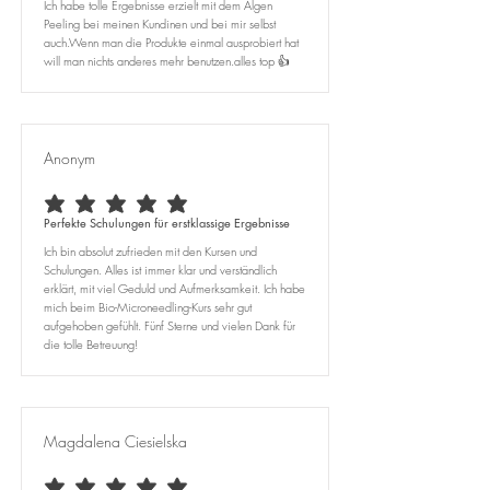
Ich habe tolle Ergebnisse erzielt mit dem Algen
Peeling bei meinen Kundinen und bei mir selbst
auch.Wenn man die Produkte einmal ausprobiert hat
will man nichts anderes mehr benutzen.alles top 👍
Anonym
average rating is 5 out of 5
Perfekte Schulungen für erstklassige Ergebnisse
Ich bin absolut zufrieden mit den Kursen und
Schulungen. Alles ist immer klar und verständlich
erklärt, mit viel Geduld und Aufmerksamkeit. Ich habe
mich beim Bio-Microneedling-Kurs sehr gut
aufgehoben gefühlt. Fünf Sterne und vielen Dank für
die tolle Betreuung!
Magdalena Ciesielska