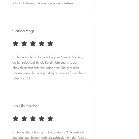
ich nicht missen, ich kann sie nur empfehlen.
Carina Vogt
average rating is 5 out of 5
Ich habe mich für die Schulung bei Su entschieden,
da ich selbst bei ihr als Kundin bin und in jeder
Hinsicht immer sehr zufrieden war. Sie gibt allen
Studentinnen den nötigen Ansporn und ist für mich ein
tolles Vorbild.
Ina Uhrmacher
average rating is 5 out of 5
Ich habe die Schulung im Dezember 2019 gebucht
und bin noch immer mehr als zufrieden mit der Arbeit,