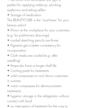
perfect for applying make-up, plucking
eyebrows and taking selfies
• Storage of medication
The BEAUTYCUBE is the “must-have” for your
beauty salon!
• Mirror at the workplace for your customers
(e.g. for preliminary drawings)
• cooled sketching pencils are firmer
• Pigments get a better consistency for
incorporation
• Cloth masks are cooled (e.g. after
needling)
• Ampoules have a longer shelf life
• Cooling pads for treatments
• cold compresses to cool down customers
in summer
• warm compresses for dermocosmetic
treatments
• hygienic storage in the refrigerator without
contact with food
• no interruption of treatment for the way to