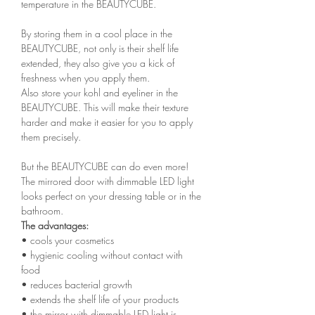
temperature in the BEAUTYCUBE.
By storing them in a cool place in the
BEAUTYCUBE, not only is their shelf life
extended, they also give you a kick of
freshness when you apply them.
Also store your kohl and eyeliner in the
BEAUTYCUBE. This will make their texture
harder and make it easier for you to apply
them precisely.
But the BEAUTYCUBE can do even more!
The mirrored door with dimmable LED light
looks perfect on your dressing table or in the
bathroom.
The advantages:
• cools your cosmetics
• hygienic cooling without contact with
food
• reduces bacterial growth
• extends the shelf life of your products
• the mirror with dimmable LED light is