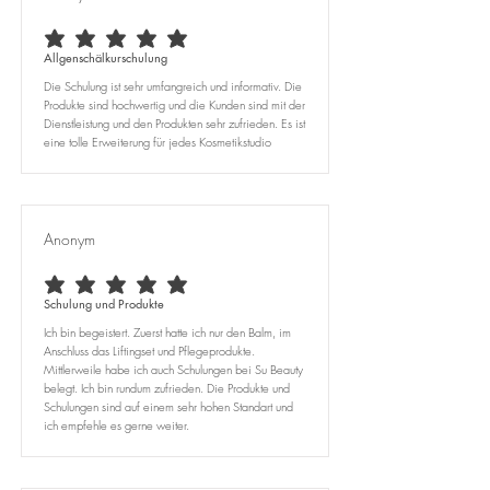
average rating is 5 out of 5
Allgenschälkurschulung
Die Schulung ist sehr umfangreich und informativ. Die
Produkte sind hochwertig und die Kunden sind mit der
Dienstleistung und den Produkten sehr zufrieden. Es ist
eine tolle Erweiterung für jedes Kosmetikstudio
Anonym
average rating is 5 out of 5
Schulung und Produkte
Ich bin begeistert. Zuerst hatte ich nur den Balm, im
Anschluss das Liftingset und Pflegeprodukte.
Mittlerweile habe ich auch Schulungen bei Su Beauty
belegt. Ich bin rundum zufrieden. Die Produkte und
Schulungen sind auf einem sehr hohen Standart und
ich empfehle es gerne weiter.