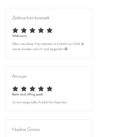
Zeitlosschön-kosmetik
average rating is 5 out of 5
Wahnsinn
Alles was diese Frau anbietet ist einfach nur Gold 🥇
meine Kunden und ich sind begeistert 🤩
Anonym
average rating is 5 out of 5
Balm and Lifting pads
So ein mega tolles Produkt bin fasziniert.
Nadine Gümüs