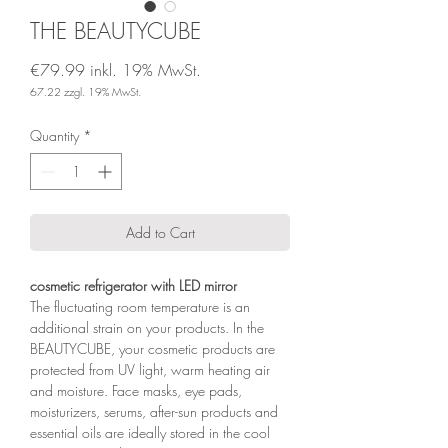
THE BEAUTYCUBE
€79.99
inkl. 19% MwSt.
67.22
zzgl. 19% MwSt.
Price
Quantity
*
Add to Cart
cosmetic refrigerator with LED mirror
The fluctuating room temperature is an
additional strain on your products. In the
BEAUTYCUBE, your cosmetic products are
protected from UV light, warm heating air
and moisture. Face masks, eye pads,
moisturizers, serums, after-sun products and
essential oils are ideally stored in the cool