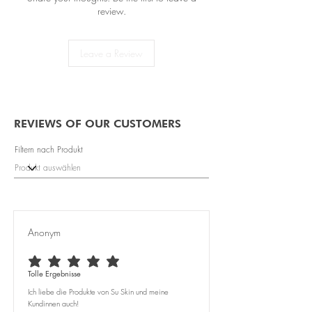
LED mirror: 3 brightness levels
review.
Test report: CE, EMC, RoH
Leave a Review
REVIEWS OF OUR CUSTOMERS
Filtern nach Produkt
Anonym
average rating is 5 out of 5
Tolle Ergebnisse
Ich liebe die Produkte von Su Skin und meine
Kundinnen auch!