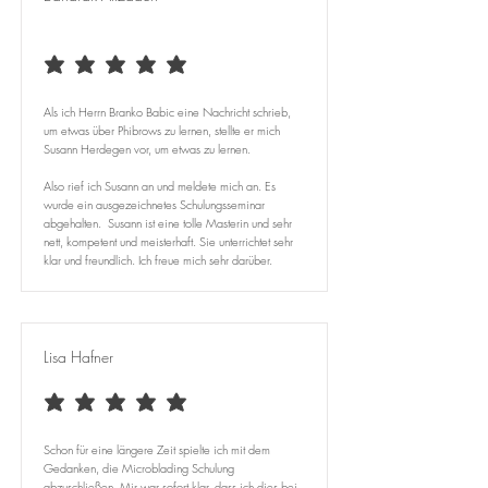
average rating is 5 out of 5
Als ich Herrn Branko Babic eine Nachricht schrieb,
um etwas über Phibrows zu lernen, stellte er mich
Susann Herdegen vor, um etwas zu lernen.
Also rief ich Susann an und meldete mich an. Es
wurde ein ausgezeichnetes Schulungsseminar
abgehalten. Susann ist eine tolle Masterin und sehr
nett, kompetent und meisterhaft. Sie unterrichtet sehr
klar und freundlich. Ich freue mich sehr darüber.
Lisa Hafner
average rating is 5 out of 5
Schon für eine längere Zeit spielte ich mit dem
Gedanken, die Microblading Schulung
abzuschließen. Mir war sofort klar, dass ich dies bei