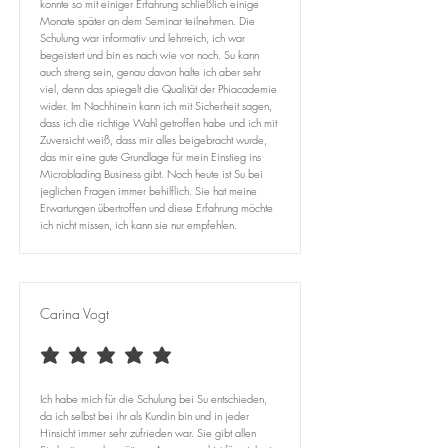
konnte so mit einiger Erfahrung schließlich einige
Monate später an dem Seminar teilnehmen. Die
Schulung war informativ und lehrreich, ich war
begeistert und bin es nach wie vor noch. Su kann
auch streng sein, genau davon halte ich aber sehr
viel, denn das spiegelt die Qualität der Phiacademie
wider. Im Nachhinein kann ich mit Sicherheit sagen,
dass ich die richtige Wahl getroffen habe und ich mit
Zuversicht weiß, dass mir alles beigebracht wurde,
das mir eine gute Grundlage für mein Einstieg ins
Microblading Business gibt. Noch heute ist Su bei
jeglichen Fragen immer behilflich. Sie hat meine
Erwartungen übertroffen und diese Erfahrung möchte
ich nicht missen, ich kann sie nur empfehlen.
Carina Vogt
average rating is 5 out of 5
Ich habe mich für die Schulung bei Su entschieden,
da ich selbst bei ihr als Kundin bin und in jeder
Hinsicht immer sehr zufrieden war. Sie gibt allen