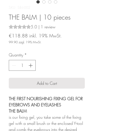
SKU: SB-L-002
THE BALM | 10 pieces
5.0 | 1 review
Rating is 5.0 out of five stars based on 1 review
€118.88
inkl. 19% MwSt.
99.90
zzgl. 19% MwSt.
Price
Quantity
*
Add to Cart
THE FIRST NOURISHING FIXING GEL FOR
EYEBROWS AND EYELASHES
THE BALM
is our fixing gel, you take some of the fixing
gel with a small brush or the enclosed Y-tool
and comb the eyebrows into the desired