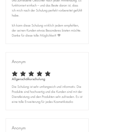
und zufriedene Gesichter nach jeder Anwendung. Es
funktioniert einfach – und das Beste daran ist, dass
ich mich nach der Schulung perfekt vorbereitet gefühlt
habe.
Ich kann diese Schulung wirklich jedem empfehlen,
der seinen Kunden etwas Besonderes bieten möchte.
Danke für diese tolle Möglichkeit! 💚
Anonym
average rating is 5 out of 5
Allgenschälkurschulung
Die Schulung ist sehr umfangreich und informativ. Die
Produkte sind hochwertig und die Kunden sind mit der
Dienstleistung und den Produkten sehr zufrieden. Es ist
eine tolle Erweiterung für jedes Kosmetikstudio
Anonym