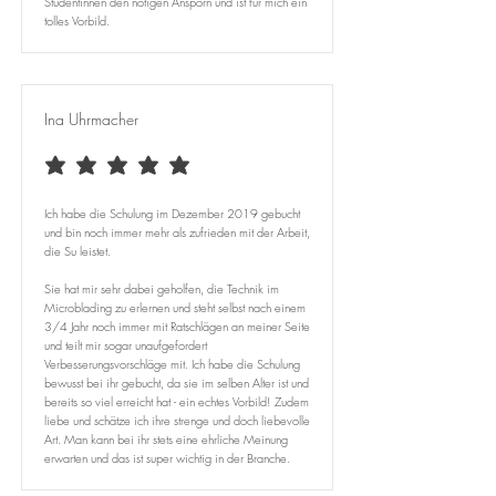
Studentinnen den nötigen Ansporn und ist für mich ein
tolles Vorbild.
Ina Uhrmacher
average rating is 5 out of 5
Ich habe die Schulung im Dezember 2019 gebucht
und bin noch immer mehr als zufrieden mit der Arbeit,
die Su leistet.
Sie hat mir sehr dabei geholfen, die Technik im
Microblading zu erlernen und steht selbst nach einem
3/4 Jahr noch immer mit Ratschlägen an meiner Seite
und teilt mir sogar unaufgefordert
Verbesserungsvorschläge mit. Ich habe die Schulung
bewusst bei ihr gebucht, da sie im selben Alter ist und
bereits so viel erreicht hat - ein echtes Vorbild! Zudem
liebe und schätze ich ihre strenge und doch liebevolle
Art. Man kann bei ihr stets eine ehrliche Meinung
erwarten und das ist super wichtig in der Branche.