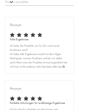
Anonym
average rating is 5 out of 5
Tolle Ergebnisse
Ich liebe die Produkte von Su Skin und meine
Kundinnen auch!
Ich habe tolle Ergebnisse erzielt mit dem Algen
Peeling bei meinen Kundinen und bei mir selbst
auch.Wenn man die Produkte einmal ausprobiert hat
will man nichts anderes mehr benutzen.alles top 👍
Anonym
average rating is 5 out of 5
Perfekte Schulungen für erstklassige Ergebnisse
Ich bin absolut zufrieden mit den Kursen und