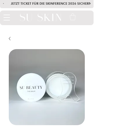
·        JETZT TICKET FÜR DIE SKINFERENCE 2026 SICHERN        ·       SEI AM