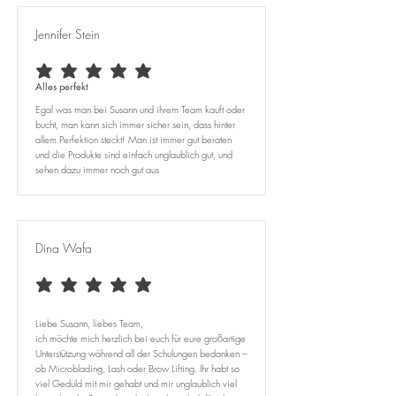
Jennifer Stein
average rating is 5 out of 5
Alles perfekt
Egal was man bei Susann und ihrem Team kauft oder
bucht, man kann sich immer sicher sein, dass hinter
allem Perfektion steckt! Man ist immer gut beraten
und die Produkte sind einfach unglaublich gut, und
sehen dazu immer noch gut aus
Dina Wafa
average rating is 5 out of 5
Liebe Susann, liebes Team,
ich möchte mich herzlich bei euch für eure großartige
Unterstützung während all der Schulungen bedanken –
ob Microblading, Lash oder Brow Lifting. Ihr habt so
viel Geduld mit mir gehabt und mir unglaublich viel