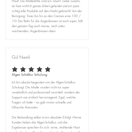
Haut! Die Inhaltsstoffe sind ein Traum! Liebe Susann,
du hast wirklich ganze Arbeit geleistet und ein paar
richtig tolle Produkte auf den Markt gebracht! Von der
Reinigung, Toner bis hin zu den Cremes eine 100 /
10! Der Balm für die Augenbrauen ist auch super, hält
den ganzen Tag auch meine, nach unten
wachsenden, Augenbrauen oben.
Gül Namli
average rating is 5 out of 5
Algen Schälkur Schulung
Ich bin absolut begeistert von der Algen-Schälkur-
Schulung! Die Inhalte wurden nicht nur super
verständlich und professionell vermittelt, sondern der
Support war einfach hervorragend. Egal, welche
Fragen ich hatte – es gab immer schnelle und
hilfreiche Antworten.
Die Behandlung selbst ist ein absoluter Erfolg! Meine
Kunden lieben die Algen-Schälkur, und die
Ergebnisse sprechen für sich: reine, strahlende Haut