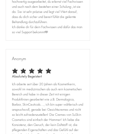
hochwertig ausgearbeitet, du erlernst viel Fachwissen
und auch nach dem bestehen einer Schulung ,ist sie
da. Sie ist sehr präzise und legt viel Wert darauf,
dass du dich sicher und bereit fühlst die gelernte
Behandlung durchzuführen.
Ich danke dir für dein Fachwissen und dafür das man
so viel Support bekommt🫶
Anonym
average rating is 5 out of 5
Absolutely Begeistert
Ich arbeite seit über 20 Jahren als Kosmetikerin,
sowohl im medizinischen als auch rein kosmetischen
Bereich und habe in dieser Zeit mit einigen
Produktlinien gearbeitet wie z.B. Dermalogica,
Barbor, SkinCeuticals…, ich bin super wählerisch und
anspruchsvoll, gerade bei Gesichtscremes und nicht
so leicht zufriedenzustellen! Die Cremes von SuSkin
Cosmetics sind einfach der Hammer! Ich liebe die
Konsistenz, den Geruch, der kein Duftstoff ist, die
pflegenden Eigenschaften und das Gefühl auf der