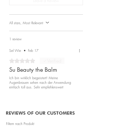
Leave a Review
Hexanediol, Polyvinylpyrrolidone
All stars, Most Relevant
1 review
Sel Wie
•
Feb 17
Rated 5 out of 5 stars.
Verified
Su Beauty the Balm
Ich bin wirklich begeistert! Meine
Augenbrauen sehen nach der Anwendung
einfach toll aus. Sehr empfehlenswert
REVIEWS OF OUR CUSTOMERS
Filtern nach Produkt