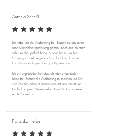
Antonia Scheßl
average rating is 5 out of 5
Ich habe vor der Ausbildung bei Susann bereits schon
eine Microbladingschulung gehabt, nach der ich mich
sehr unsicher gefühlt habe. Susann hat mir in Ihrer
Schulung so viel beigebracht und erklärt, dass mir
trotz Microbladingerfahrung völlig neu war. ​
Ich bin unglaublich froh das ich mich entschieden
habe bei Susann die Ausbildung zu machen, da Sie
sich Zeit für jeden Studenten und Artisten nimmt und
Fehler korrigiert. Vielen lieben Dank Su Du bist eine
echte Powerfrau.
Franziska Herberth
average rating is 5 out of 5