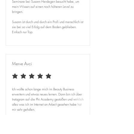
Seminare bei Susann Herdegen besucht habe, um
mein Wissen auf einen noch höheren Level zu
bringen.
Susann ist durch und durch ein Profi und menschlich ist
sie bei so viel Erfolg auf dem Boden geblieben.
Einfach nur Top.
Merve Avci
average rating is 5 out of 5
Ich wollte schon lange mich im Beauty Business
erweitern und etwas neues lernen. Dann bin ich über
Instagram auf die Phi Academy gestoßen und wirklich
alles was ich im Internet an Arbeit gesehen habe hat
mir sehr gefallen.
Daraufhin habe ich mich auf die Suche nach einer
Trainerin gemacht. Ich habe mich für die Susann
entscheiden, weil sie mir nicht nur sehr nett sondern