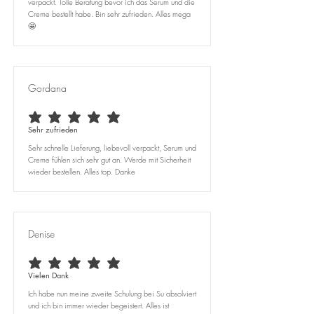
verpackt. Tolle Beratung bevor ich das Serum und die
Creme bestellt habe. Bin sehr zufrieden. Alles mega
🤩
Gordana
average rating is 5 out of 5
Sehr zufrieden
Sehr schnelle Lieferung, liebevoll verpackt, Serum und
Creme fühlen sich sehr gut an. Werde mit Sicherheit
wieder bestellen. Alles top. Danke
Denise
average rating is 5 out of 5
Vielen Dank
Ich habe nun meine zweite Schulung bei Su absolviert
und ich bin immer wieder begeistert. Alles ist