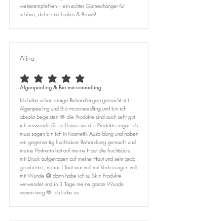
weiterempfehlen – ein echter Gamechanger für
schöne, definierte Lashes & Brows!
Alina
average rating is 5 out of 5
Algenpeeling & Bio microneedling
Ich habe schon einige Behandlungen gemacht mit
Algenpeeling und Bio microneedling und bin ich
absolut begeistert 🫶 die Produkte sind auch sehr gut
ich verwende für zu Hause nur die Produkte sogar ich
muss sagen bin ich in Kosmetik Ausbildung und haben
wir gegenseitig fruchtsäure Behandlung gemacht und
meine Partnerin hat auf meine Haut die fruchtsäure
mit Druck aufgetragen auf meine Haut und sehr grob
gearbeitet , meine Haut war voll mit Verletzungen voll
mit Wunde 😢 dann habe ich su Skin Produkte
verwendet und in 3 Tage meine ganze Wunde
waren weg 🫶 ich liebe es