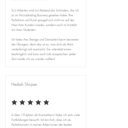
Su's Arbeiten sind mit Abstand die Schönsten, die ich
je im Microblading Business gesehen habe. Ihre
Perfektion und Kunst spiegelt sich nicht nur auf der
Haut ihrer Kunden wieder, sondern auch im Kontakt
mit ihren Studenten.
Ich liebe ihre Strenge und Genauheit beim bewerten
der Übungen, denn das ist es, was dich als Artist
weiterbringt und ausmacht. Sie unterstützt einen
bestmöglich und kann auch Lob aussprechen. Jeder
Zeit würde ich sie wieder wählen!
Hedieh Shojaei
average rating is 5 out of 5
In über 19 Jahren als Kosmetikerin habe ich sehr viele
Fortbildungen besucht. Ich bin froh, dass ich als
Perfektionistin in meiner Arbeit einer der besten