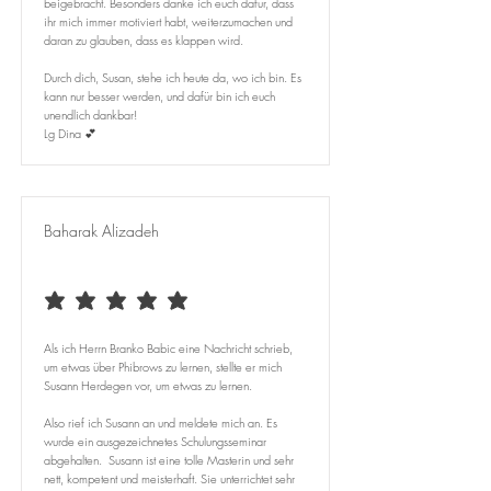
beigebracht. Besonders danke ich euch dafür, dass
ihr mich immer motiviert habt, weiterzumachen und
daran zu glauben, dass es klappen wird.
Durch dich, Susan, stehe ich heute da, wo ich bin. Es
kann nur besser werden, und dafür bin ich euch
unendlich dankbar!
Lg Dina 💕
Baharak Alizadeh
average rating is 5 out of 5
Als ich Herrn Branko Babic eine Nachricht schrieb,
um etwas über Phibrows zu lernen, stellte er mich
Susann Herdegen vor, um etwas zu lernen.
Also rief ich Susann an und meldete mich an. Es
wurde ein ausgezeichnetes Schulungsseminar
abgehalten. Susann ist eine tolle Masterin und sehr
nett, kompetent und meisterhaft. Sie unterrichtet sehr