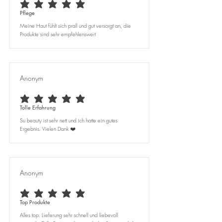
average rating is 5 out of 5
Pflege
Meine Haut fühlt sich prall und gut versorgt an, die
Produkte sind sehr empfehlenswert
Anonym
average rating is 5 out of 5
Tolle Erfahrung
Su beauty ist sehr nett und ich hatte ein gutes
Ergebnis. Vielen Dank ❤️
Anonym
average rating is 5 out of 5
Top Produkte
Alles top. Lieferung sehr schnell und liebevoll