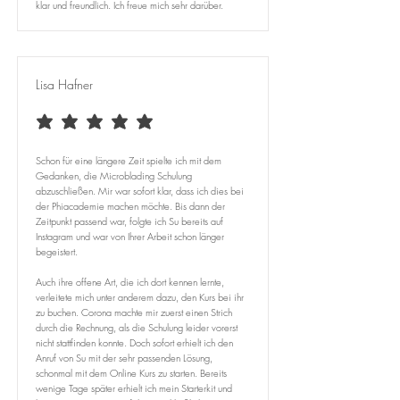
klar und freundlich. Ich freue mich sehr darüber.
Lisa Hafner
average rating is 5 out of 5
Schon für eine längere Zeit spielte ich mit dem
Gedanken, die Microblading Schulung
abzuschließen. Mir war sofort klar, dass ich dies bei
der Phiacademie machen möchte. Bis dann der
Zeitpunkt passend war, folgte ich Su bereits auf
Instagram und war von Ihrer Arbeit schon länger
begeistert.
Auch ihre offene Art, die ich dort kennen lernte,
verleitete mich unter anderem dazu, den Kurs bei ihr
zu buchen. Corona machte mir zuerst einen Strich
durch die Rechnung, als die Schulung leider vorerst
nicht stattfinden konnte. Doch sofort erhielt ich den
Anruf von Su mit der sehr passenden Lösung,
schonmal mit dem Online Kurs zu starten. Bereits
wenige Tage später erhielt ich mein Starterkit und