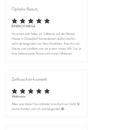
Ophelia Beauty
average rating is 5 out of 5
EINFACH MEGA
Vor einem Jahr habe ich SuBeauty auf der Beauty
Messe in Düsseldorf Kennenlernen dürfen und bin
mehr als begeistert von ihren Produkten. Ihrer Art und
Weise und vorallem wie sie einem immer hilft. Sie ist
eine liebenswerte Person und immer hilfsbereit
Zeitlosschön-kosmetik
average rating is 5 out of 5
Wahnsinn
Alles was diese Frau anbietet ist einfach nur Gold 🥇
meine Kunden und ich sind begeistert 🤩