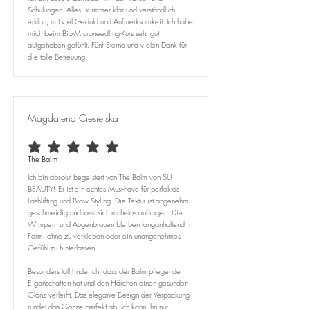
Schulungen. Alles ist immer klar und verständlich
erklärt, mit viel Geduld und Aufmerksamkeit. Ich habe
mich beim Bio-Microneedling-Kurs sehr gut
aufgehoben gefühlt. Fünf Sterne und vielen Dank für
die tolle Betreuung!
Magdalena Ciesielska
average rating is 5 out of 5
The Balm
Ich bin absolut begeistert von The Balm von SU
BEAUTY! Er ist ein echtes Must-have für perfektes
Lashlifting und Brow Styling. Die Textur ist angenehm
geschmeidig und lässt sich mühelos auftragen. Die
Wimpern und Augenbrauen bleiben langanhaltend in
Form, ohne zu verkleben oder ein unangenehmes
Gefühl zu hinterlassen.
Besonders toll finde ich, dass der Balm pflegende
Eigenschaften hat und den Härchen einen gesunden
Glanz verleiht. Das elegante Design der Verpackung
rundet das Ganze perfekt ab. Ich kann ihn nur