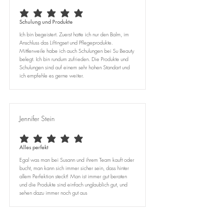
average rating is 5 out of 5
Schulung und Produkte
Ich bin begeistert. Zuerst hatte ich nur den Balm, im
Anschluss das Liftingset und Pflegeprodukte.
Mittlerweile habe ich auch Schulungen bei Su Beauty
belegt. Ich bin rundum zufrieden. Die Produkte und
Schulungen sind auf einem sehr hohen Standart und
ich empfehle es gerne weiter.
Jennifer Stein
average rating is 5 out of 5
Alles perfekt
Egal was man bei Susann und ihrem Team kauft oder
bucht, man kann sich immer sicher sein, dass hinter
allem Perfektion steckt! Man ist immer gut beraten
und die Produkte sind einfach unglaublich gut, und
sehen dazu immer noch gut aus