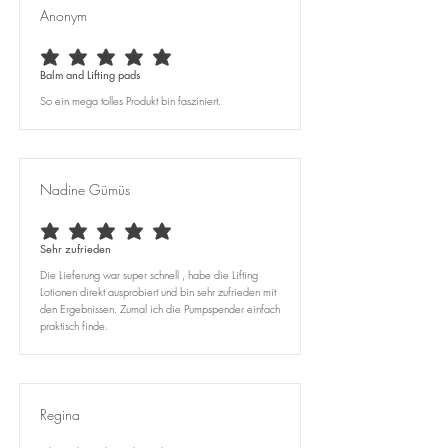
Anonym
average rating is 5 out of 5
Balm and Lifting pads
So ein mega tolles Produkt bin fasziniert.
Nadine Gümüs
average rating is 5 out of 5
Sehr zufrieden
Die Lieferung war super schnell , habe die Lifting
Lotionen direkt ausprobiert und bin sehr zufrieden mit
den Ergebnissen. Zumal ich die Pumpspender einfach
praktisch finde.
Regina