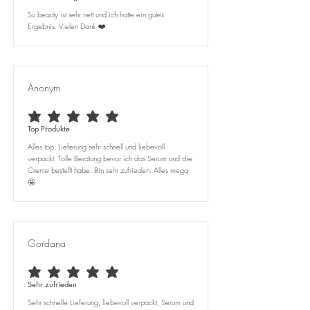
Su beauty ist sehr nett und ich hatte ein gutes
Ergebnis. Vielen Dank ❤️
Anonym
average rating is 5 out of 5
Top Produkte
Alles top. Lieferung sehr schnell und liebevoll
verpackt. Tolle Beratung bevor ich das Serum und die
Creme bestellt habe. Bin sehr zufrieden. Alles mega
🤩
Gordana
average rating is 5 out of 5
Sehr zufrieden
Sehr schnelle Lieferung, liebevoll verpackt, Serum und