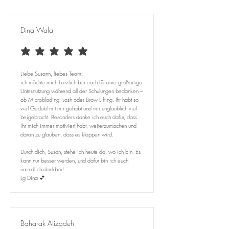
Dina Wafa
average rating is 5 out of 5
Liebe Susann, liebes Team,
ich möchte mich herzlich bei euch für eure großartige
Unterstützung während all der Schulungen bedanken –
ob Microblading, Lash oder Brow Lifting. Ihr habt so
viel Geduld mit mir gehabt und mir unglaublich viel
beigebracht. Besonders danke ich euch dafür, dass
ihr mich immer motiviert habt, weiterzumachen und
daran zu glauben, dass es klappen wird.
Durch dich, Susan, stehe ich heute da, wo ich bin. Es
kann nur besser werden, und dafür bin ich euch
unendlich dankbar!
Lg Dina 💕
Baharak Alizadeh