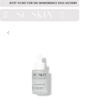
·        JETZT TICKET FÜR DIE SKINFERENCE 2026 SICHERN        ·       SEI AM