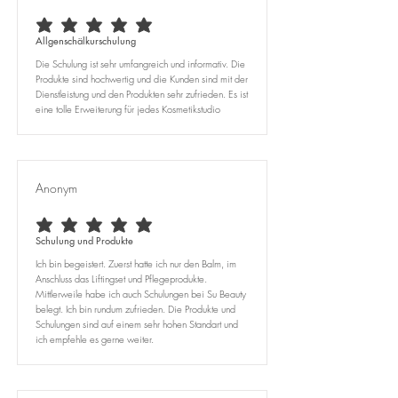
average rating is 5 out of 5
Allgenschälkurschulung
Die Schulung ist sehr umfangreich und informativ. Die
Produkte sind hochwertig und die Kunden sind mit der
Dienstleistung und den Produkten sehr zufrieden. Es ist
eine tolle Erweiterung für jedes Kosmetikstudio
Anonym
average rating is 5 out of 5
Schulung und Produkte
Ich bin begeistert. Zuerst hatte ich nur den Balm, im
Anschluss das Liftingset und Pflegeprodukte.
Mittlerweile habe ich auch Schulungen bei Su Beauty
belegt. Ich bin rundum zufrieden. Die Produkte und
Schulungen sind auf einem sehr hohen Standart und
ich empfehle es gerne weiter.