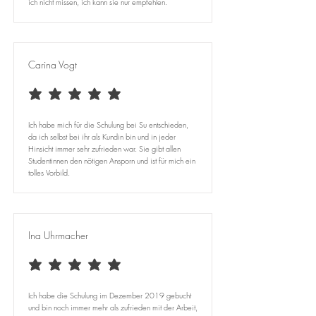
ich nicht missen, ich kann sie nur empfehlen.
Carina Vogt
average rating is 5 out of 5
Ich habe mich für die Schulung bei Su entschieden,
da ich selbst bei ihr als Kundin bin und in jeder
Hinsicht immer sehr zufrieden war. Sie gibt allen
Studentinnen den nötigen Ansporn und ist für mich ein
tolles Vorbild.
Ina Uhrmacher
average rating is 5 out of 5
Ich habe die Schulung im Dezember 2019 gebucht
und bin noch immer mehr als zufrieden mit der Arbeit,