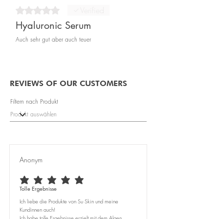
Rated 5 out of 5 stars.
Verified
Hyaluronic Serum
Auch sehr gut aber auch teuer
REVIEWS OF OUR CUSTOMERS
Filtern nach Produkt
Anonym
average rating is 5 out of 5
Tolle Ergebnisse
Ich liebe die Produkte von Su Skin und meine
Kundinnen auch!
Ich habe tolle Ergebnisse erzielt mit dem Algen