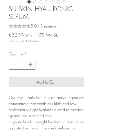
SU SKIN HYALURONIC
SERUM
5.0 | 3 reviews
Rating is 5.0 out of five stars based on 3 reviews
€32.99
inkl. 19% MwSt.
27.72
zzgl. 19% MwSt.
Price
Quantity
*
Add to Cart
Our Hyaluronic Serum is an active ingredient
concentrate that combines high and low
molecular weight hyaluronic acid to provide
optimal moisture and care.
High molecular weight hyaluronic acid forms
a protective film on the skin's surface that