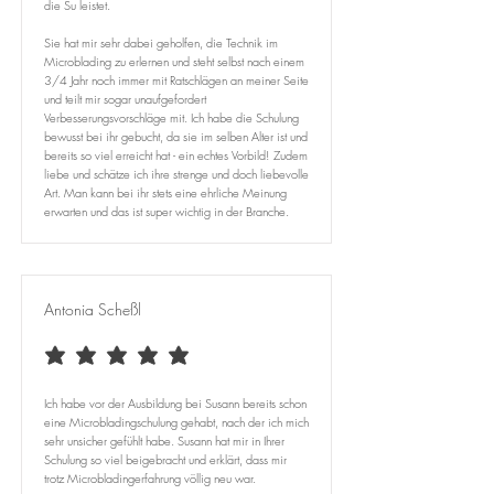
die Su leistet.
Sie hat mir sehr dabei geholfen, die Technik im
Microblading zu erlernen und steht selbst nach einem
3/4 Jahr noch immer mit Ratschlägen an meiner Seite
und teilt mir sogar unaufgefordert
Verbesserungsvorschläge mit. Ich habe die Schulung
bewusst bei ihr gebucht, da sie im selben Alter ist und
bereits so viel erreicht hat - ein echtes Vorbild! Zudem
liebe und schätze ich ihre strenge und doch liebevolle
Art. Man kann bei ihr stets eine ehrliche Meinung
erwarten und das ist super wichtig in der Branche.
Antonia Scheßl
average rating is 5 out of 5
Ich habe vor der Ausbildung bei Susann bereits schon
eine Microbladingschulung gehabt, nach der ich mich
sehr unsicher gefühlt habe. Susann hat mir in Ihrer
Schulung so viel beigebracht und erklärt, dass mir
trotz Microbladingerfahrung völlig neu war. ​