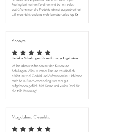
Peeling bei meinen Kundinen und bei mir selbst
auch.Wenn man die Produkte einmal ausprobiert hat
will man nichts anderes mehr benutzen.alles top 👍
Anonym
average rating is 5 out of 5
Perfekte Schulungen für erstklassige Ergebnisse
Ich bin absolut zufrieden mit den Kursen und
Schulungen. Alles ist immer klar und verständlich
erklärt, mit viel Geduld und Aufmerksamkeit. Ich habe
mich beim Bio-Microneedling-Kurs sehr gut
aufgehoben gefühlt. Fünf Sterne und vielen Dank für
die tolle Betreuung!
Magdalena Ciesielska
average rating is 5 out of 5