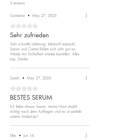
3 reviews
Gordana
•
May 27, 2025
Rated 5 out of 5 stars.
Sehr zufrieden
Sehr schnelle Lieferung, liebevoll verpackt,
Serum und Creme fühlen sich sehr gut an.
Werde mit Sicherheit wieder bestellen. Alles
top. Danke
Sarah
•
May 27, 2025
Rated 5 out of 5 stars.
BESTES SERUM
Ich liebe dieses Serum, meine Haut strahlt
richtig nach dem Auftragen und es ist perfekt
unterm Make-Up!!
Elke
•
Jun 16