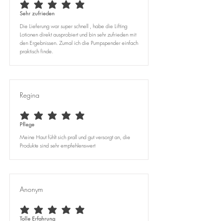
average rating is 5 out of 5
Sehr zufrieden
Die Lieferung war super schnell , habe die Lifting
Lotionen direkt ausprobiert und bin sehr zufrieden mit
den Ergebnissen. Zumal ich die Pumpspender einfach
praktisch finde.
Regina
average rating is 5 out of 5
Pflege
Meine Haut fühlt sich prall und gut versorgt an, die
Produkte sind sehr empfehlenswert
Anonym
average rating is 5 out of 5
Tolle Erfahrung