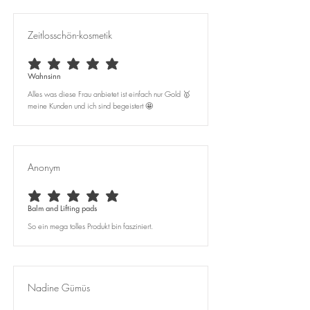
Zeitlosschön-kosmetik
average rating is 5 out of 5
Wahnsinn
Alles was diese Frau anbietet ist einfach nur Gold 🥇
meine Kunden und ich sind begeistert 🤩
Anonym
average rating is 5 out of 5
Balm and Lifting pads
So ein mega tolles Produkt bin fasziniert.
Nadine Gümüs