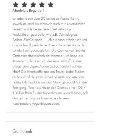
average rating is 5 out of 5
Absolutely Begeistert
Ich arbeite seit über 20 Jahren als Kosmetikerin,
sowohl im medizinischen als auch rein kosmetischen
Bereich und habe in dieser Zeit mit einigen
Produktlinien gearbeitet wie z.B. Dermalogica,
Barbor, SkinCeuticals…, ich bin super wählerisch und
anspruchsvoll, gerade bei Gesichtscremes und nicht
so leicht zufriedenzustellen! Die Cremes von SuSkin
Cosmetics sind einfach der Hammer! Ich liebe die
Konsistenz, den Geruch, der kein Duftstoff ist, die
pflegenden Eigenschaften und das Gefühl auf der
Haut! Die Inhaltsstoffe sind ein Traum! Liebe Susann,
du hast wirklich ganze Arbeit geleistet und ein paar
richtig tolle Produkte auf den Markt gebracht! Von der
Reinigung, Toner bis hin zu den Cremes eine 100 /
10! Der Balm für die Augenbrauen ist auch super, hält
den ganzen Tag auch meine, nach unten
wachsenden, Augenbrauen oben.
Gül Namli