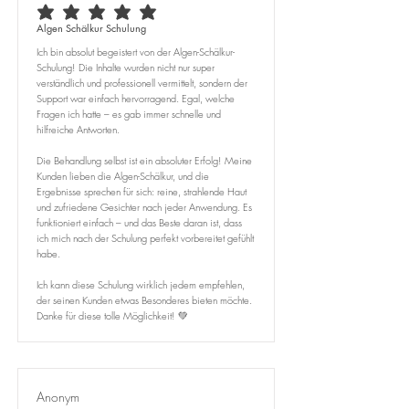
average rating is 5 out of 5
Algen Schälkur Schulung
Ich bin absolut begeistert von der Algen-Schälkur-
Schulung! Die Inhalte wurden nicht nur super
verständlich und professionell vermittelt, sondern der
Support war einfach hervorragend. Egal, welche
Fragen ich hatte – es gab immer schnelle und
hilfreiche Antworten.
Die Behandlung selbst ist ein absoluter Erfolg! Meine
Kunden lieben die Algen-Schälkur, und die
Ergebnisse sprechen für sich: reine, strahlende Haut
und zufriedene Gesichter nach jeder Anwendung. Es
funktioniert einfach – und das Beste daran ist, dass
ich mich nach der Schulung perfekt vorbereitet gefühlt
habe.
Ich kann diese Schulung wirklich jedem empfehlen,
der seinen Kunden etwas Besonderes bieten möchte.
Danke für diese tolle Möglichkeit! 💚
Anonym