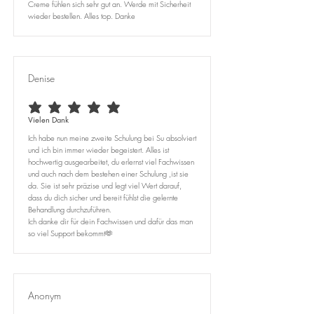
Creme fühlen sich sehr gut an. Werde mit Sicherheit
wieder bestellen. Alles top. Danke
Denise
average rating is 5 out of 5
Vielen Dank
Ich habe nun meine zweite Schulung bei Su absolviert
und ich bin immer wieder begeistert. Alles ist
hochwertig ausgearbeitet, du erlernst viel Fachwissen
und auch nach dem bestehen einer Schulung ,ist sie
da. Sie ist sehr präzise und legt viel Wert darauf,
dass du dich sicher und bereit fühlst die gelernte
Behandlung durchzuführen.
Ich danke dir für dein Fachwissen und dafür das man
so viel Support bekommt🫶
Anonym