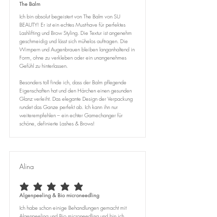
The Balm
Ich bin absolut begeistert von The Balm von SU
BEAUTY! Er ist ein echtes Must-have für perfektes
Lashlifting und Brow Styling. Die Textur ist angenehm
geschmeidig und lässt sich mühelos auftragen. Die
Wimpern und Augenbrauen bleiben langanhaltend in
Form, ohne zu verkleben oder ein unangenehmes
Gefühl zu hinterlassen.
Besonders toll finde ich, dass der Balm pflegende
Eigenschaften hat und den Härchen einen gesunden
Glanz verleiht. Das elegante Design der Verpackung
rundet das Ganze perfekt ab. Ich kann ihn nur
weiterempfehlen – ein echter Gamechanger für
schöne, definierte Lashes & Brows!
Alina
average rating is 5 out of 5
Algenpeeling & Bio microneedling
Ich habe schon einige Behandlungen gemacht mit
Algenpeeling und Bio microneedling und bin ich