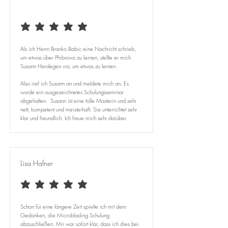
average rating is 5 out of 5
Als ich Herrn Branko Babic eine Nachricht schrieb,
um etwas über Phibrows zu lernen, stellte er mich
Susann Herdegen vor, um etwas zu lernen.
Also rief ich Susann an und meldete mich an. Es
wurde ein ausgezeichnetes Schulungsseminar
abgehalten. Susann ist eine tolle Masterin und sehr
nett, kompetent und meisterhaft. Sie unterrichtet sehr
klar und freundlich. Ich freue mich sehr darüber.
Lisa Hafner
average rating is 5 out of 5
Schon für eine längere Zeit spielte ich mit dem
Gedanken, die Microblading Schulung
abzuschließen. Mir war sofort klar, dass ich dies bei