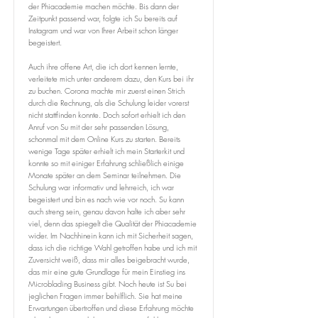
der Phiacademie machen möchte. Bis dann der
Zeitpunkt passend war, folgte ich Su bereits auf
Instagram und war von Ihrer Arbeit schon länger
begeistert.
Auch ihre offene Art, die ich dort kennen lernte,
verleitete mich unter anderem dazu, den Kurs bei ihr
zu buchen. Corona machte mir zuerst einen Strich
durch die Rechnung, als die Schulung leider vorerst
nicht stattfinden konnte. Doch sofort erhielt ich den
Anruf von Su mit der sehr passenden Lösung,
schonmal mit dem Online Kurs zu starten. Bereits
wenige Tage später erhielt ich mein Starterkit und
konnte so mit einiger Erfahrung schließlich einige
Monate später an dem Seminar teilnehmen. Die
Schulung war informativ und lehrreich, ich war
begeistert und bin es nach wie vor noch. Su kann
auch streng sein, genau davon halte ich aber sehr
viel, denn das spiegelt die Qualität der Phiacademie
wider. Im Nachhinein kann ich mit Sicherheit sagen,
dass ich die richtige Wahl getroffen habe und ich mit
Zuversicht weiß, dass mir alles beigebracht wurde,
das mir eine gute Grundlage für mein Einstieg ins
Microblading Business gibt. Noch heute ist Su bei
jeglichen Fragen immer behilflich. Sie hat meine
Erwartungen übertroffen und diese Erfahrung möchte