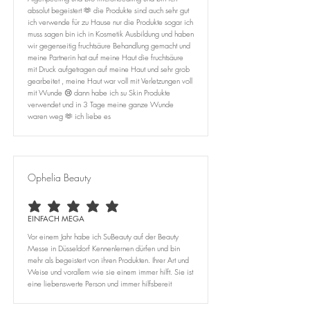
absolut begeistert 🫶 die Produkte sind auch sehr gut
ich verwende für zu Hause nur die Produkte sogar ich
muss sagen bin ich in Kosmetik Ausbildung und haben
wir gegenseitig fruchtsäure Behandlung gemacht und
meine Partnerin hat auf meine Haut die fruchtsäure
mit Druck aufgetragen auf meine Haut und sehr grob
gearbeitet , meine Haut war voll mit Verletzungen voll
mit Wunde 😢 dann habe ich su Skin Produkte
verwendet und in 3 Tage meine ganze Wunde
waren weg 🫶 ich liebe es
Ophelia Beauty
average rating is 5 out of 5
EINFACH MEGA
Vor einem Jahr habe ich SuBeauty auf der Beauty
Messe in Düsseldorf Kennenlernen dürfen und bin
mehr als begeistert von ihren Produkten. Ihrer Art und
Weise und vorallem wie sie einem immer hilft. Sie ist
eine liebenswerte Person und immer hilfsbereit