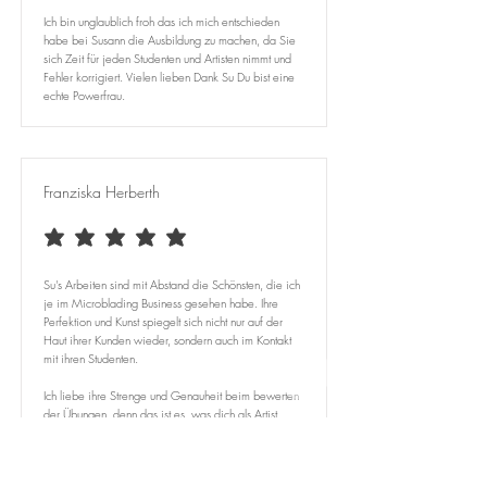
Ich bin unglaublich froh das ich mich entschieden
habe bei Susann die Ausbildung zu machen, da Sie
sich Zeit für jeden Studenten und Artisten nimmt und
Fehler korrigiert. Vielen lieben Dank Su Du bist eine
echte Powerfrau.
Franziska Herberth
average rating is 5 out of 5
Su's Arbeiten sind mit Abstand die Schönsten, die ich
je im Microblading Business gesehen habe. Ihre
Perfektion und Kunst spiegelt sich nicht nur auf der
Haut ihrer Kunden wieder, sondern auch im Kontakt
mit ihren Studenten.
Ich liebe ihre Strenge und Genauheit beim bewerten
der Übungen, denn das ist es, was dich als Artist
weiterbringt und ausmacht. Sie unterstützt einen
bestmöglich und kann auch Lob aussprechen. Jeder
Zeit würde ich sie wieder wählen!