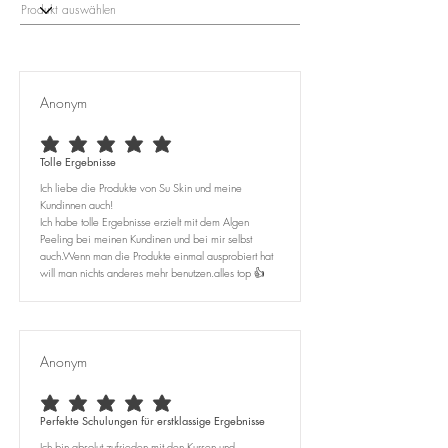
Alcohol, Sodium Stearoyl Glutamate,
Sunflower Oil, Tocopherol, Citric Acid
Sodium Hyaluronate, Ascorbic Acid,
Glyceryl Caprylate, Xanthan Gum, Sodium
Benzoate, Potassium Sorbate, Dehydroacetic
Anonym
Acid, Polyglycerin-20, Sodium Phytate,
Alcohol
average rating is 5 out of 5
Tolle Ergebnisse
Ich liebe die Produkte von Su Skin und meine
Kundinnen auch!
Ich habe tolle Ergebnisse erzielt mit dem Algen
Peeling bei meinen Kundinen und bei mir selbst
auch.Wenn man die Produkte einmal ausprobiert hat
will man nichts anderes mehr benutzen.alles top 👍
Anonym
average rating is 5 out of 5
Perfekte Schulungen für erstklassige Ergebnisse
Ich bin absolut zufrieden mit den Kursen und