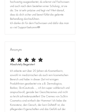
hochwertig ausgearbeitet, du erlernst viel Fachwissen
und auch nach dem bestehen einer Schulung ,ist sie
da. Sie ist sehr präzise und legt viel Wert darauf,
dass du dich sicher und bereit fühlst die gelernte
Behandlung durchzuführen.
Ich danke dir für dein Fachwissen und dafür das man
so viel Support bekommt🫶
Anonym
average rating is 5 out of 5
Absolutely Begeistert
Ich arbeite seit über 20 Jahren als Kosmetikerin,
sowohl im medizinischen als auch rein kosmetischen
Bereich und habe in dieser Zeit mit einigen
Produktlinien gearbeitet wie z.B. Dermalogica,
Barbor, SkinCeuticals…, ich bin super wählerisch und
anspruchsvoll, gerade bei Gesichtscremes und nicht
so leicht zufriedenzustellen! Die Cremes von SuSkin
Cosmetics sind einfach der Hammer! Ich liebe die
Konsistenz, den Geruch, der kein Duftstoff ist, die
pflegenden Eigenschaften und das Gefühl auf der