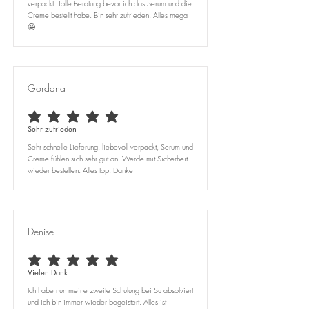
verpackt. Tolle Beratung bevor ich das Serum und die
Creme bestellt habe. Bin sehr zufrieden. Alles mega
🤩
Gordana
average rating is 5 out of 5
Sehr zufrieden
Sehr schnelle Lieferung, liebevoll verpackt, Serum und
Creme fühlen sich sehr gut an. Werde mit Sicherheit
wieder bestellen. Alles top. Danke
Denise
average rating is 5 out of 5
Vielen Dank
Ich habe nun meine zweite Schulung bei Su absolviert
und ich bin immer wieder begeistert. Alles ist