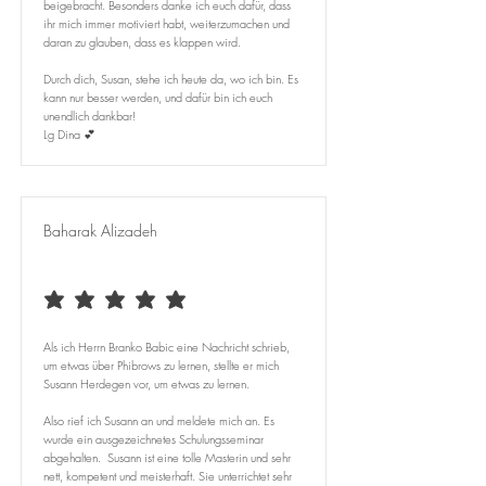
beigebracht. Besonders danke ich euch dafür, dass
ihr mich immer motiviert habt, weiterzumachen und
daran zu glauben, dass es klappen wird.
Durch dich, Susan, stehe ich heute da, wo ich bin. Es
kann nur besser werden, und dafür bin ich euch
unendlich dankbar!
Lg Dina 💕
Baharak Alizadeh
average rating is 5 out of 5
Als ich Herrn Branko Babic eine Nachricht schrieb,
um etwas über Phibrows zu lernen, stellte er mich
Susann Herdegen vor, um etwas zu lernen.
Also rief ich Susann an und meldete mich an. Es
wurde ein ausgezeichnetes Schulungsseminar
abgehalten. Susann ist eine tolle Masterin und sehr
nett, kompetent und meisterhaft. Sie unterrichtet sehr