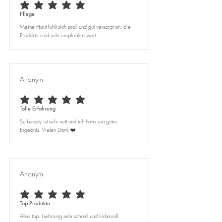
average rating is 5 out of 5
Pflege
Meine Haut fühlt sich prall und gut versorgt an, die
Produkte sind sehr empfehlenswert
Anonym
average rating is 5 out of 5
Tolle Erfahrung
Su beauty ist sehr nett und ich hatte ein gutes
Ergebnis. Vielen Dank ❤️
Anonym
average rating is 5 out of 5
Top Produkte
Alles top. Lieferung sehr schnell und liebevoll