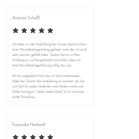
Antonia Scheßl
average rating is 5 out of 5
Ich habe vor der Ausbildung bei Susann bereits schon
eine Microbladingschulung gehabt, nach der ich mich
sehr unsicher gefühlt habe. Susann hat mir in Ihrer
Schulung so viel beigebracht und erklärt, dass mir
trotz Microbladingerfahrung völlig neu war. ​
Ich bin unglaublich froh das ich mich entschieden
habe bei Susann die Ausbildung zu machen, da Sie
sich Zeit für jeden Studenten und Artisten nimmt und
Fehler korrigiert. Vielen lieben Dank Su Du bist eine
echte Powerfrau.
Franziska Herberth