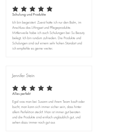
average rating is 5 out of 5
Schulung und Produkte
Ich bin begeistert. Zuerst hatte ich nur den Balm, im
Anschluss das Liftingset und Pflegeprodukte.
Mittlerweile habe ich auch Schulungen bei Su Beauty
belegt. Ich bin rundum zufrieden. Die Produkte und
Schulungen sind auf einem sehr hohen Standart und
ich empfehle es gerne weiter.
Jennifer Stein
average rating is 5 out of 5
Alles perfekt
Egal was man bei Susann und ihrem Team kauft oder
bucht, man kann sich immer sicher sein, dass hinter
allem Perfektion steckt! Man ist immer gut beraten
und die Produkte sind einfach unglaublich gut, und
sehen dazu immer noch gut aus