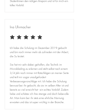
Studentinnen den nötigen Ansporn und ist für mich ein
tolles Vorbild.
Ina Uhrmacher
average rating is 5 out of 5
Ich habe die Schulung im Dezember 2019 gebucht
und bin noch immer mehr als zufrieden mit der Arbeit,
die Su leistet.
Sie hat mir sehr dabei geholfen, die Technik im
Microblading zu erlernen und steht selbst nach einem
3/4 Jahr noch immer mit Ratschlägen an meiner Seite
und teilt mir sogar unaufgefordert
Verbesserungsvorschläge mit. Ich habe die Schulung
bewusst bei ihr gebucht, da sie im selben Alter ist und
bereits so viel erreicht hat - ein echtes Vorbild! Zudem
liebe und schätze ich ihre strenge und doch liebevolle
Art. Man kann bei ihr stets eine ehrliche Meinung
erwarten und das ist super wichtig in der Branche.