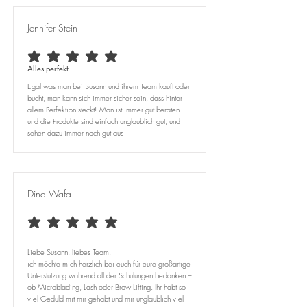
Jennifer Stein
average rating is 5 out of 5
Alles perfekt
Egal was man bei Susann und ihrem Team kauft oder
bucht, man kann sich immer sicher sein, dass hinter
allem Perfektion steckt! Man ist immer gut beraten
und die Produkte sind einfach unglaublich gut, und
sehen dazu immer noch gut aus
Dina Wafa
average rating is 5 out of 5
Liebe Susann, liebes Team,
ich möchte mich herzlich bei euch für eure großartige
Unterstützung während all der Schulungen bedanken –
ob Microblading, Lash oder Brow Lifting. Ihr habt so
viel Geduld mit mir gehabt und mir unglaublich viel