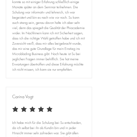
konnte so mit einiger Erfahrung schließlich einige
Monate später an dem Seminar teilnehmen. Die
Schulung war informativ und lehrreich, ich war
begeistert und bin es nach wie vor noch. Su kann
auch streng sein, genau davon halte ich aber sehr
viel, denn das spiegelt die Qualität der Phiacademie
wider. Im Nachhinein kann ich mit Sicherheit sagen,
dass ich die richtige Wahl getroffen habe und ich mit
Zuversicht weiß, dass mir alles beigebracht wurde,
das mir eine gute Grundlage für mein Einstieg ins
Microblading Business gibt. Noch heute ist Su bei
jeglichen Fragen immer behilflich. Sie hat meine
Erwartungen übertroffen und diese Erfahrung möchte
ich nicht missen, ich kann sie nur empfehlen.
Carina Vogt
average rating is 5 out of 5
Ich habe mich für die Schulung bei Su entschieden,
da ich selbst bei ihr als Kundin bin und in jeder
Hinsicht immer sehr zufrieden war. Sie gibt allen