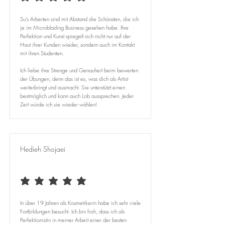
average rating is 5 out of 5
Su's Arbeiten sind mit Abstand die Schönsten, die ich
je im Microblading Business gesehen habe. Ihre
Perfektion und Kunst spiegelt sich nicht nur auf der
Haut ihrer Kunden wieder, sondern auch im Kontakt
mit ihren Studenten.
Ich liebe ihre Strenge und Genauheit beim bewerten
der Übungen, denn das ist es, was dich als Artist
weiterbringt und ausmacht. Sie unterstützt einen
bestmöglich und kann auch Lob aussprechen. Jeder
Zeit würde ich sie wieder wählen!
Hedieh Shojaei
average rating is 5 out of 5
In über 19 Jahren als Kosmetikerin habe ich sehr viele
Fortbildungen besucht. Ich bin froh, dass ich als
Perfektionistin in meiner Arbeit einer der besten