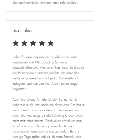
klar und freundlich. Ich freue mich sehr darüber.
Lisa Hafner
average rating is 5 out of 5
Schon für eine längere Zeit spielte ich mit dem
Gedanken, die Microblading Schulung
abzuschließen. Mir war sofort klar, dass ich dies bei
der Phiacademie machen möchte. Bis dann der
Zeitpunkt passend war, folgte ich Su bereits auf
Instagram und war von Ihrer Arbeit schon länger
begeistert.
Auch ihre offene Art, die ich dort kennen lernte,
verleitete mich unter anderem dazu, den Kurs bei ihr
zu buchen. Corona machte mir zuerst einen Strich
durch die Rechnung, als die Schulung leider vorerst
nicht stattfinden konnte. Doch sofort erhielt ich den
Anruf von Su mit der sehr passenden Lösung,
schonmal mit dem Online Kurs zu starten. Bereits
wenige Tage später erhielt ich mein Starterkit und