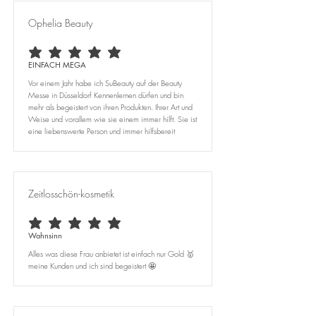
Ophelia Beauty
average rating is 5 out of 5
EINFACH MEGA
Vor einem Jahr habe ich SuBeauty auf der Beauty
Messe in Düsseldorf Kennenlernen dürfen und bin
mehr als begeistert von ihren Produkten. Ihrer Art und
Weise und vorallem wie sie einem immer hilft. Sie ist
eine liebenswerte Person und immer hilfsbereit
Zeitlosschön-kosmetik
average rating is 5 out of 5
Wahnsinn
Alles was diese Frau anbietet ist einfach nur Gold 🥇
meine Kunden und ich sind begeistert 🤩