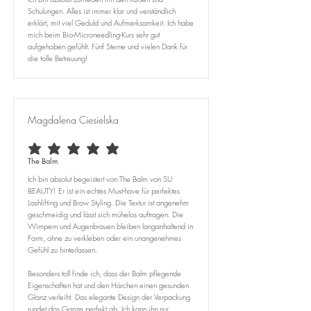
Schulungen. Alles ist immer klar und verständlich
erklärt, mit viel Geduld und Aufmerksamkeit. Ich habe
mich beim Bio-Microneedling-Kurs sehr gut
aufgehoben gefühlt. Fünf Sterne und vielen Dank für
die tolle Betreuung!
Magdalena Ciesielska
average rating is 5 out of 5
The Balm
Ich bin absolut begeistert von The Balm von SU
BEAUTY! Er ist ein echtes Must-have für perfektes
Lashlifting und Brow Styling. Die Textur ist angenehm
geschmeidig und lässt sich mühelos auftragen. Die
Wimpern und Augenbrauen bleiben langanhaltend in
Form, ohne zu verkleben oder ein unangenehmes
Gefühl zu hinterlassen.
Besonders toll finde ich, dass der Balm pflegende
Eigenschaften hat und den Härchen einen gesunden
Glanz verleiht. Das elegante Design der Verpackung
rundet das Ganze perfekt ab. Ich kann ihn nur