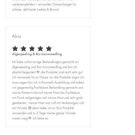
weiterempfehlen – ein echter Gamechanger für
schöne, definierte Lashes & Brows!
Alina
average rating is 5 out of 5
Algenpeeling & Bio microneedling
Ich habe schon einige Behandlungen gemacht mit
Algenpeeling und Bio microneedling und bin ich
absolut begeistert 🫶 die Produkte sind auch sehr gut
ich verwende für zu Hause nur die Produkte sogar ich
muss sagen bin ich in Kosmetik Ausbildung und haben
wir gegenseitig fruchtsäure Behandlung gemacht und
meine Partnerin hat auf meine Haut die fruchtsäure
mit Druck aufgetragen auf meine Haut und sehr grob
gearbeitet , meine Haut war voll mit Verletzungen voll
mit Wunde 😢 dann habe ich su Skin Produkte
verwendet und in 3 Tage meine ganze Wunde
waren weg 🫶 ich liebe es