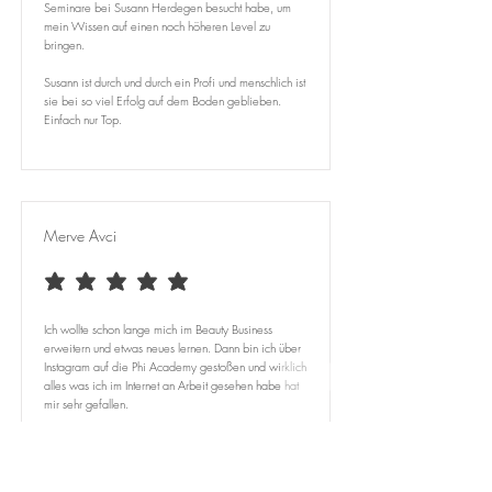
Seminare bei Susann Herdegen besucht habe, um
mein Wissen auf einen noch höheren Level zu
bringen.
Susann ist durch und durch ein Profi und menschlich ist
sie bei so viel Erfolg auf dem Boden geblieben.
Einfach nur Top.
Merve Avci
average rating is 5 out of 5
Ich wollte schon lange mich im Beauty Business
erweitern und etwas neues lernen. Dann bin ich über
Instagram auf die Phi Academy gestoßen und wirklich
alles was ich im Internet an Arbeit gesehen habe hat
mir sehr gefallen.
Daraufhin habe ich mich auf die Suche nach einer
Trainerin gemacht. Ich habe mich für die Susann
entscheiden, weil sie mir nicht nur sehr nett sondern