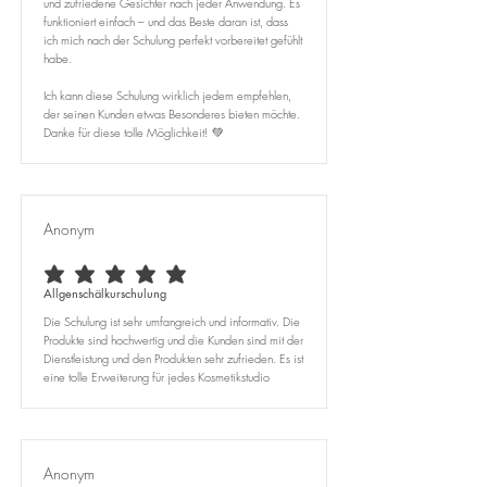
und zufriedene Gesichter nach jeder Anwendung. Es
funktioniert einfach – und das Beste daran ist, dass
ich mich nach der Schulung perfekt vorbereitet gefühlt
habe.
Ich kann diese Schulung wirklich jedem empfehlen,
der seinen Kunden etwas Besonderes bieten möchte.
Danke für diese tolle Möglichkeit! 💚
Anonym
average rating is 5 out of 5
Allgenschälkurschulung
Die Schulung ist sehr umfangreich und informativ. Die
Produkte sind hochwertig und die Kunden sind mit der
Dienstleistung und den Produkten sehr zufrieden. Es ist
eine tolle Erweiterung für jedes Kosmetikstudio
Anonym