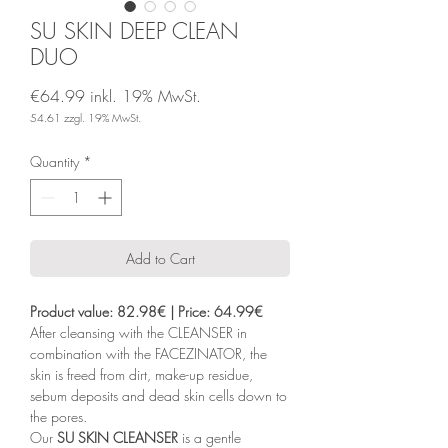
SU SKIN DEEP CLEAN
DUO
€64.99
inkl. 19% MwSt.
54.61
zzgl. 19% MwSt.
Price
Quantity
*
Add to Cart
Product value: 82.98€ | Price: 64.99€
After cleansing with the CLEANSER in
combination with the FACEZINATOR, the
skin is freed from dirt, make-up residue,
sebum deposits and dead skin cells down to
the pores.
Our
SU SKIN CLEANSER
is a gentle