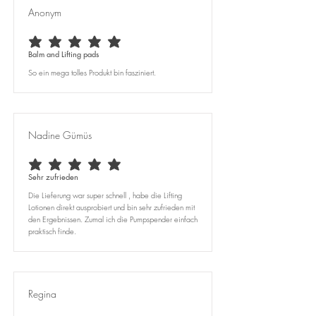
Anonym
average rating is 5 out of 5
Balm and Lifting pads
So ein mega tolles Produkt bin fasziniert.
Nadine Gümüs
average rating is 5 out of 5
Sehr zufrieden
Die Lieferung war super schnell , habe die Lifting
Lotionen direkt ausprobiert und bin sehr zufrieden mit
den Ergebnissen. Zumal ich die Pumpspender einfach
praktisch finde.
Regina