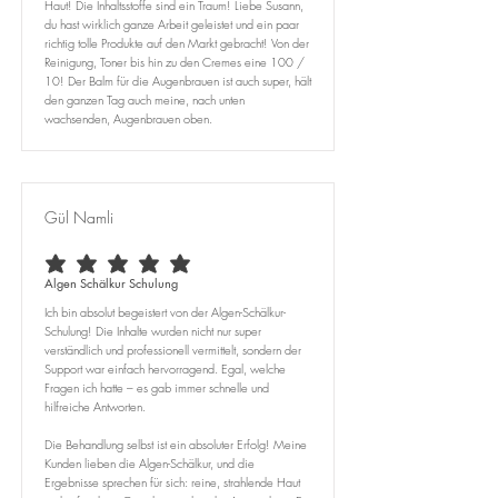
Haut! Die Inhaltsstoffe sind ein Traum! Liebe Susann,
du hast wirklich ganze Arbeit geleistet und ein paar
richtig tolle Produkte auf den Markt gebracht! Von der
Reinigung, Toner bis hin zu den Cremes eine 100 /
10! Der Balm für die Augenbrauen ist auch super, hält
den ganzen Tag auch meine, nach unten
wachsenden, Augenbrauen oben.
Gül Namli
average rating is 5 out of 5
Algen Schälkur Schulung
Ich bin absolut begeistert von der Algen-Schälkur-
Schulung! Die Inhalte wurden nicht nur super
verständlich und professionell vermittelt, sondern der
Support war einfach hervorragend. Egal, welche
Fragen ich hatte – es gab immer schnelle und
hilfreiche Antworten.
Die Behandlung selbst ist ein absoluter Erfolg! Meine
Kunden lieben die Algen-Schälkur, und die
Ergebnisse sprechen für sich: reine, strahlende Haut