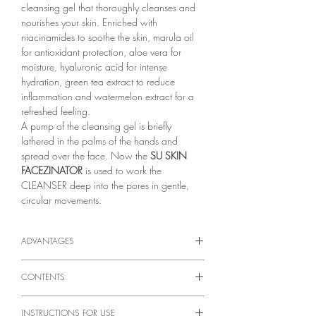
cleansing gel that thoroughly cleanses and
nourishes your skin. Enriched with
niacinamides to soothe the skin, marula oil
for antioxidant protection, aloe vera for
moisture, hyaluronic acid for intense
hydration, green tea extract to reduce
inflammation and watermelon extract for a
refreshed feeling.
A pump of the cleansing gel is briefly
lathered in the palms of the hands and
spread over the face. Now the
SU SKIN
FACEZINATOR
is used to work the
CLEANSER deep into the pores in gentle,
circular movements.
ADVANTAGES
CLEANSER
CONTENTS
✔ Perfume-free: No artificial fragrances,
ideal for sensitive skin.
CLEANSER
100ml
✔ Soothing: Contains aloe vera to soothe
INSTRUCTIONS FOR USE