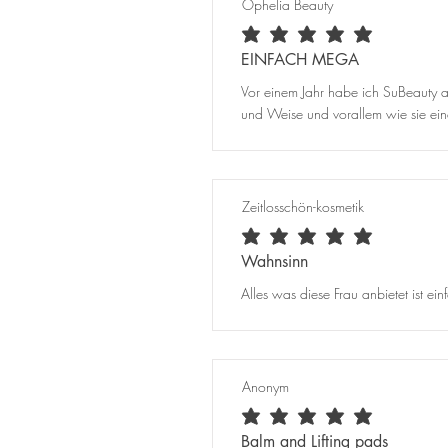
Ophelia Beauty
average rating is 5 out of 5
EINFACH MEGA
Vor einem Jahr habe ich SuBeauty au
und Weise und vorallem wie sie einem
Zeitlosschön-kosmetik
average rating is 5 out of 5
Wahnsinn
Alles was diese Frau anbietet ist e
Anonym
average rating is 5 out of 5
Balm and Lifting pads