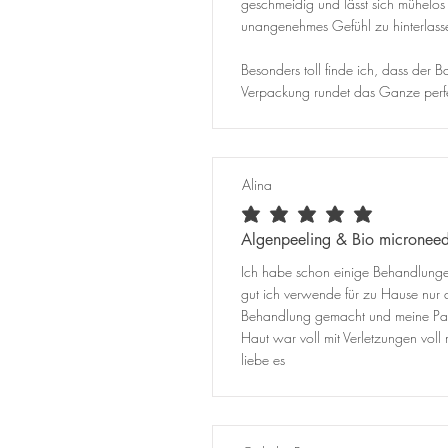
geschmeidig und lässt sich mühelo
unangenehmes Gefühl zu hinterlass
Besonders toll finde ich, dass der
Verpackung rundet das Ganze perfek
Alina
average rating is 5 out of 5
Algenpeeling & Bio microneed
Ich habe schon einige Behandlungen
gut ich verwende für zu Hause nur 
Behandlung gemacht und meine Partn
Haut war voll mit Verletzungen vo
liebe es