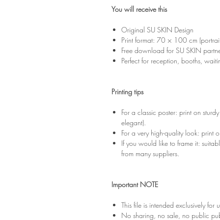
You will receive this
Original SU SKIN Design
Print format: 70 × 100 cm (portrait
Free download for SU SKIN partner 
Perfect for reception, booths, waiti
Printing tips
For a classic poster: print on sturd
elegant).
For a very high-quality look: prin
If you would like to frame it: suit
from many suppliers.
Important NOTE
This file is intended exclusively fo
No sharing, no sale, no public publ