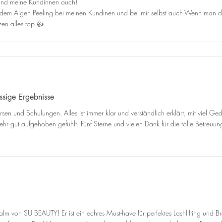
 und meine Kundinnen auch!
mit dem Algen Peeling bei meinen Kundinen und bei mir selbst auch.Wenn man d
en.alles top 👍
assige Ergebnisse
rsen und Schulungen. Alles ist immer klar und verständlich erklärt, mit viel 
hr gut aufgehoben gefühlt. Fünf Sterne und vielen Dank für die tolle Betreuun
alm von SU BEAUTY! Er ist ein echtes Must-have für perfektes Lashlifting und B