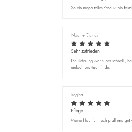
So ein mega tolles Produkt bin faszin
Nadine Gümüs
average rating is 5 out of 5
Sehr zufrieden
Die Lieferung war super schnell , h
einfach praktisch finde.
Regina
average rating is 5 out of 5
Pflege
Meine Haut fühlt sich prall und gut