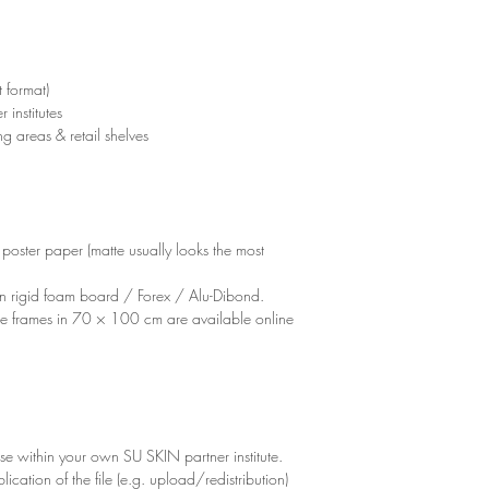
 format)
institutes
ng areas & retail shelves
y poster paper (matte usually looks the most
t on rigid foam board / Forex / Alu-Dibond.
able frames in 70 × 100 cm are available online
r use within your own SU SKIN partner institute.
ication of the file (e.g. upload/redistribution)