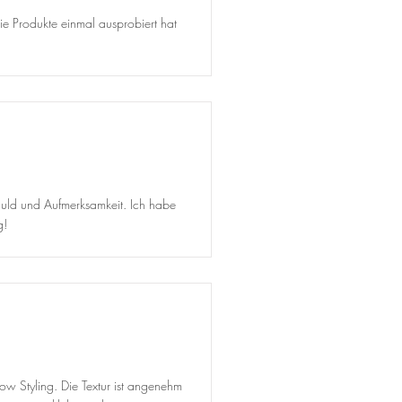
ie Produkte einmal ausprobiert hat
Geduld und Aufmerksamkeit. Ich habe
g!
row Styling. Die Textur ist angenehm