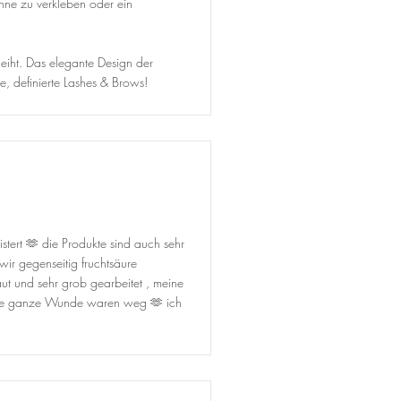
hne zu verkleben oder ein
eiht. Das elegante Design der
, definierte Lashes & Brows!
tert 🫶 die Produkte sind auch sehr
ir gegenseitig fruchtsäure
ut und sehr grob gearbeitet , meine
eine ganze Wunde waren weg 🫶 ich