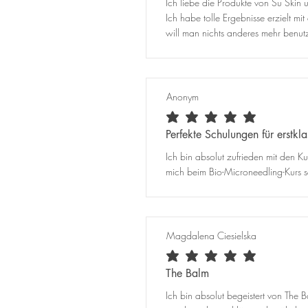
Ich liebe die Produkte von Su Skin
Ich habe tolle Ergebnisse erzielt 
will man nichts anderes mehr benutz
Anonym
average rating is 5 out of 5
Perfekte Schulungen für erstkl
Ich bin absolut zufrieden mit den Ku
mich beim Bio-Microneedling-Kurs se
Magdalena Ciesielska
average rating is 5 out of 5
The Balm
Ich bin absolut begeistert von The B