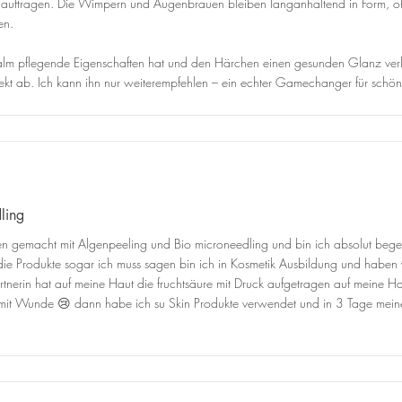
s auftragen. Die Wimpern und Augenbrauen bleiben langanhaltend in Form, o
en.
 Balm pflegende Eigenschaften hat und den Härchen einen gesunden Glanz verl
t ab. Ich kann ihn nur weiterempfehlen – ein echter Gamechanger für schöne
ling
 gemacht mit Algenpeeling und Bio microneedling und bin ich absolut begeis
die Produkte sogar ich muss sagen bin ich in Kosmetik Ausbildung und haben w
erin hat auf meine Haut die fruchtsäure mit Druck aufgetragen auf meine Ha
ll mit Wunde 😢 dann habe ich su Skin Produkte verwendet und in 3 Tage m