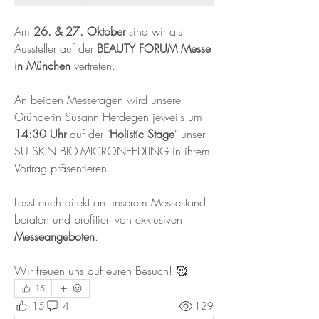
Am 
26. & 27. Oktober
 sind wir als 
Aussteller auf der 
BEAUTY FORUM Messe 
in München 
vertreten. 
An beiden Messetagen wird unsere 
Gründerin Susann Herdegen jeweils um 
14:30 Uhr
 auf der "
Holistic Stage
" unser 
SU SKIN BIO-MICRONEEDLING in ihrem 
Vortrag präsentieren. 
Lasst euch direkt an unserem Messestand 
beraten und profitiert von exklusiven 
Messeangeboten
. 
Wir freuen uns auf euren Besuch! 🥰
15
15
4
129