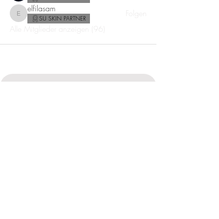
elfilasam
Folgen
elfilasam
SU SKIN PARTNER
Alle Mitglieder anzeigen (96)
NEWSLETTER SU SKIN SPA & SHOP
ABONNIEREN
NEWSLETTER SCHULUNGEN & GESCHÄFTSKUNDEN
ABONNIEREN