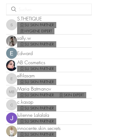
S.THETIQUE
SU SKIN PARTNER
S.THETIQUE
HYGIENE EXPERT
sally.w
SU SKIN PARTNER
Edward
AB Cosmetics
SU SKIN PARTNER
elfilasam
elfilasam
SU SKIN PARTNER
Maria Batmanov
Maria Batmanov
SU SKIN PARTNER
SKIN EXPERT
c.kasap
c.kasap
SU SKIN PARTNER
Julienne Lalalala
SU SKIN PARTNER
innocente.skin.secrets
SU SKIN PARTNER