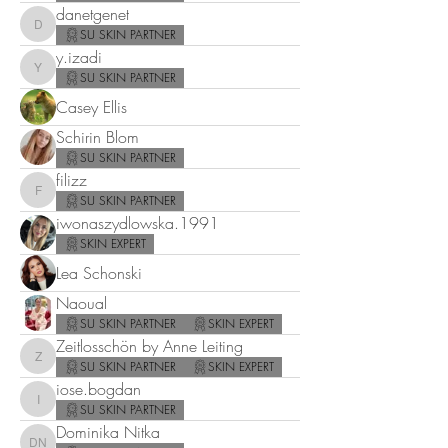
danetgenet
danetgenet
SU SKIN PARTNER
y.izadi
y.izadi
SU SKIN PARTNER
Casey Ellis
Schirin Blom
SU SKIN PARTNER
filizz
filizz
SU SKIN PARTNER
iwonaszydlowska.1991
SKIN EXPERT
Lea Schonski
Naoual
SU SKIN PARTNER
SKIN EXPERT
Zeitlosschön by Anne Leiting
Zeitlosschön by Anne Leiting
SU SKIN PARTNER
SKIN EXPERT
iose.bogdan
iose.bogdan
SU SKIN PARTNER
Dominika Nitka