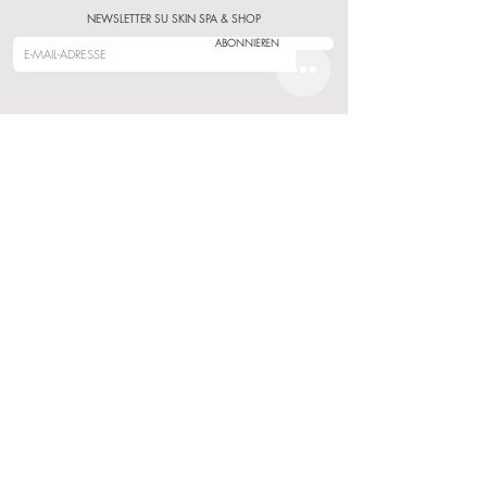
NEWSLETTER SU SKIN SPA & SHOP
ABONNIEREN
NEWSLETTER SCHULUNGEN & GESCHÄFTSKUNDEN
ABONNIEREN
KUNDENSERVICE
BERATUNG
KONTAKT
PIGMENTIERUNGEN
ONLINE TERMIN BUCHEN
SU SKIN SPA
VERSAND & RETOUREN
SCHULUNGEN & KARRIERE
FAQ
STARTERKITS & GESCHÄFTSKUNDEN
INFORMATIONEN
RECHTLICHES
STANDORT
AGB
JOB`S & KARRIERE
IMPRESSUM
PRESSE & KOOPERATIONSANFRAGEN
DATENSCHUTZ