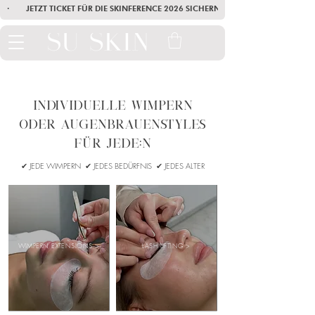
·        JETZT TICKET FÜR DIE SKINFERENCE 2026 SICHERN        ·       SEI AM
INDIVIDUELLE wimpern
oder Augenbrauenstyles
FÜR JEDE:N
✔︎ JEDE WIMPERN ✔︎ JEDES BEDÜRFNIS ✔︎ JEDES ALTER
WIMPERN EXTENSIONS >
LASH LIFTING
>