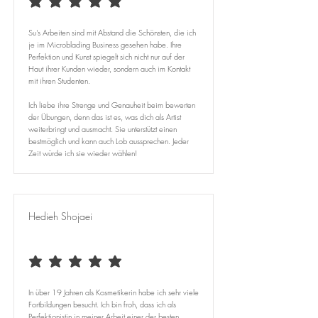
durchschnittliches Rating ist 5 von 5
Su's Arbeiten sind mit Abstand die Schönsten, die ich
je im Microblading Business gesehen habe. Ihre
Perfektion und Kunst spiegelt sich nicht nur auf der
Haut ihrer Kunden wieder, sondern auch im Kontakt
mit ihren Studenten.
Ich liebe ihre Strenge und Genauheit beim bewerten
der Übungen, denn das ist es, was dich als Artist
weiterbringt und ausmacht. Sie unterstützt einen
bestmöglich und kann auch Lob aussprechen. Jeder
Zeit würde ich sie wieder wählen!
Hedieh Shojaei
durchschnittliches Rating ist 5 von 5
In über 19 Jahren als Kosmetikerin habe ich sehr viele
Fortbildungen besucht. Ich bin froh, dass ich als
Perfektionistin in meiner Arbeit einer der besten