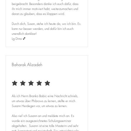
beigebracht. Besonders danke ich euch dafür, dass
ihr mich immer motiviert habt, weiterzumachen und
daran zu glauben, dass es klappen wird.
Durch dich, Susan, stehe ich heute da, wo ich bin. Es
kann nur besser werden, und dafür bin ich euch
unendlich dankbar!
Lg Dina 💕
Baharak Alizadeh
durchschnittliches Rating ist 5 von 5
Als ich Herrn Branko Babic eine Nachricht schrieb,
um etwas über Phibrows zu lernen, stellte er mich
Susann Herdegen vor, um etwas zu lernen.
Also rief ich Susann an und meldete mich an. Es
wurde ein ausgezeichnetes Schulungsseminar
abgehalten. Susann ist eine tolle Masterin und sehr
nett, kompetent und meisterhaft. Sie unterrichtet sehr