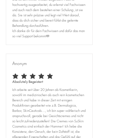
hochwertig ausgearbeitet, du erlernst viel Fachwissen
und auch nach dem bestehen einer Schulung ,ist sie
da. Sie ist sehr präzise und legt viel Wert darauf,
dass du dich sicher und bereit fühlst die gelernte
Behandlung durchzuführen.
Ich danke dir für dein Fachwissen und dafür das man
so viel Support bekommt🫶
Anonym
durchschnittliches Rating ist 5 von 5
Absolutely Begeistert
Ich arbeite seit über 20 Jahren als Kosmetikerin,
sowohl im medizinischen als auch rein kosmetischen
Bereich und habe in dieser Zeit mit einigen
Produktlinien gearbeitet wie z.B. Dermalogica,
Barbor, SkinCeuticals…, ich bin super wählerisch und
anspruchsvoll, gerade bei Gesichtscremes und nicht
so leicht zufriedenzustellen! Die Cremes von SuSkin
Cosmetics sind einfach der Hammer! Ich liebe die
Konsistenz, den Geruch, der kein Duftstoff ist, die
pflegenden Eigenschaften und das Gefühl auf der