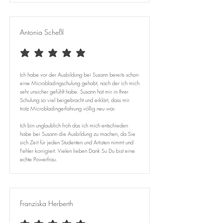
Antonia Scheßl
durchschnittliches Rating ist 5 von 5
Ich habe vor der Ausbildung bei Susann bereits schon
eine Microbladingschulung gehabt, nach der ich mich
sehr unsicher gefühlt habe. Susann hat mir in Ihrer
Schulung so viel beigebracht und erklärt, dass mir
trotz Microbladingerfahrung völlig neu war. ​
Ich bin unglaublich froh das ich mich entschieden
habe bei Susann die Ausbildung zu machen, da Sie
sich Zeit für jeden Studenten und Artisten nimmt und
Fehler korrigiert. Vielen lieben Dank Su Du bist eine
echte Powerfrau.
Franziska Herberth