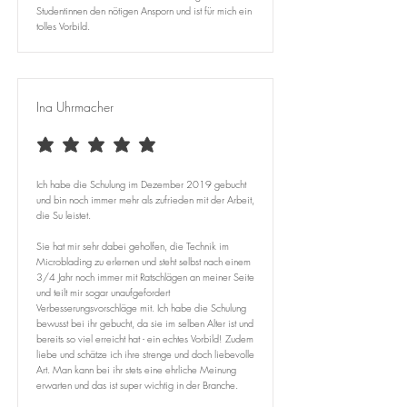
Studentinnen den nötigen Ansporn und ist für mich ein
tolles Vorbild.
Ina Uhrmacher
durchschnittliches Rating ist 5 von 5
Ich habe die Schulung im Dezember 2019 gebucht
und bin noch immer mehr als zufrieden mit der Arbeit,
die Su leistet.
Sie hat mir sehr dabei geholfen, die Technik im
Microblading zu erlernen und steht selbst nach einem
3/4 Jahr noch immer mit Ratschlägen an meiner Seite
und teilt mir sogar unaufgefordert
Verbesserungsvorschläge mit. Ich habe die Schulung
bewusst bei ihr gebucht, da sie im selben Alter ist und
bereits so viel erreicht hat - ein echtes Vorbild! Zudem
liebe und schätze ich ihre strenge und doch liebevolle
Art. Man kann bei ihr stets eine ehrliche Meinung
erwarten und das ist super wichtig in der Branche.