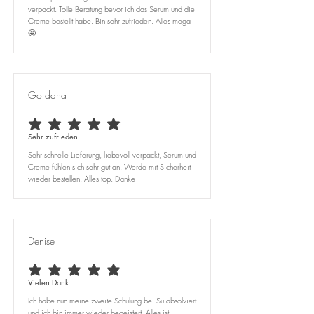
verpackt. Tolle Beratung bevor ich das Serum und die
Creme bestellt habe. Bin sehr zufrieden. Alles mega
🤩
Gordana
durchschnittliches Rating ist 5 von 5
Sehr zufrieden
Sehr schnelle Lieferung, liebevoll verpackt, Serum und
Creme fühlen sich sehr gut an. Werde mit Sicherheit
wieder bestellen. Alles top. Danke
Denise
durchschnittliches Rating ist 5 von 5
Vielen Dank
Ich habe nun meine zweite Schulung bei Su absolviert
und ich bin immer wieder begeistert. Alles ist