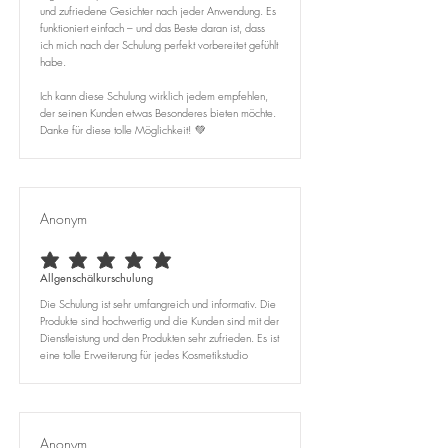
und zufriedene Gesichter nach jeder Anwendung. Es
funktioniert einfach – und das Beste daran ist, dass
ich mich nach der Schulung perfekt vorbereitet gefühlt
habe.
Ich kann diese Schulung wirklich jedem empfehlen,
der seinen Kunden etwas Besonderes bieten möchte.
Danke für diese tolle Möglichkeit! 💚
Anonym
durchschnittliches Rating ist 5 von 5
Allgenschälkurschulung
Die Schulung ist sehr umfangreich und informativ. Die
Produkte sind hochwertig und die Kunden sind mit der
Dienstleistung und den Produkten sehr zufrieden. Es ist
eine tolle Erweiterung für jedes Kosmetikstudio
Anonym