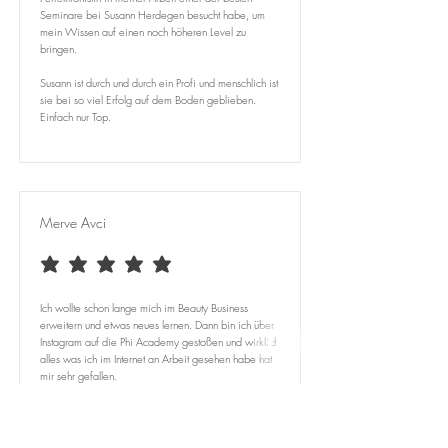
Seminare bei Susann Herdegen besucht habe, um
mein Wissen auf einen noch höheren Level zu
bringen.
Susann ist durch und durch ein Profi und menschlich ist
sie bei so viel Erfolg auf dem Boden geblieben.
Einfach nur Top.
Merve Avci
durchschnittliches Rating ist 5 von 5
Ich wollte schon lange mich im Beauty Business
erweitern und etwas neues lernen. Dann bin ich über
Instagram auf die Phi Academy gestoßen und wirklich
alles was ich im Internet an Arbeit gesehen habe hat
mir sehr gefallen.
Daraufhin habe ich mich auf die Suche nach einer
Trainerin gemacht. Ich habe mich für die Susann
entscheiden, weil sie mir nicht nur sehr nett sondern