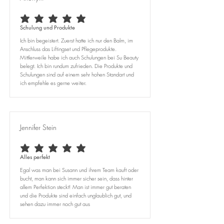
durchschnittliches Rating ist 5 von 5
Schulung und Produkte
Ich bin begeistert. Zuerst hatte ich nur den Balm, im
Anschluss das Liftingset und Pflegeprodukte.
Mittlerweile habe ich auch Schulungen bei Su Beauty
belegt. Ich bin rundum zufrieden. Die Produkte und
Schulungen sind auf einem sehr hohen Standart und
ich empfehle es gerne weiter.
Jennifer Stein
durchschnittliches Rating ist 5 von 5
Alles perfekt
Egal was man bei Susann und ihrem Team kauft oder
bucht, man kann sich immer sicher sein, dass hinter
allem Perfektion steckt! Man ist immer gut beraten
und die Produkte sind einfach unglaublich gut, und
sehen dazu immer noch gut aus