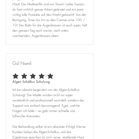
Haut! Die Inhaltsstoffe sind ein Traum! Liebe Susann,
du hast wirklich ganze Arbeit geleistet und ein paar
richtig tolle Produkte auf den Markt gebracht! Von der
Reinigung, Toner bis hin zu den Cremes eine 100 /
10! Der Balm für die Augenbrauen ist auch super, hält
den ganzen Tag auch meine, nach unten
wachsenden, Augenbrauen oben.
Gül Namli
durchschnittliches Rating ist 5 von 5
Algen Schälkur Schulung
Ich bin absolut begeistert von der Algen-Schälkur-
Schulung! Die Inhalte wurden nicht nur super
verständlich und professionell vermittelt, sondern der
Support war einfach hervorragend. Egal, welche
Fragen ich hatte – es gab immer schnelle und
hilfreiche Antworten.
Die Behandlung selbst ist ein absoluter Erfolg! Meine
Kunden lieben die Algen-Schälkur, und die
Ergebnisse sprechen für sich: reine, strahlende Haut