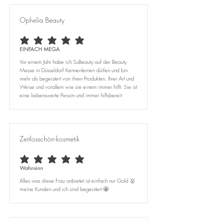
Ophelia Beauty
durchschnittliches Rating ist 5 von 5
EINFACH MEGA
Vor einem Jahr habe ich SuBeauty auf der Beauty
Messe in Düsseldorf Kennenlernen dürfen und bin
mehr als begeistert von ihren Produkten. Ihrer Art und
Weise und vorallem wie sie einem immer hilft. Sie ist
eine liebenswerte Person und immer hilfsbereit
Zeitlosschön-kosmetik
durchschnittliches Rating ist 5 von 5
Wahnsinn
Alles was diese Frau anbietet ist einfach nur Gold 🥇
meine Kunden und ich sind begeistert 🤩