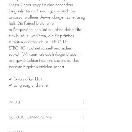
Dieser Kleber sorgt für eine besonders
langanhaltende Fixierung, die auch bei
anspruchsvolleren Anwendungen zuverlässig
hält. Die Formel bietet eine
außergewöhnliche Stärke, ohne dabei die
Flexibilität zu verlieren, die für präzises
Arbeiten erforderlich ist. THE GLUE
STRONG trocknet schnell und sichert
sowohl Wimpern als auch Augenbrauen in
der gewünschten Position, sodass du das
perfekte Ergebnis erzielen kannst.
✔︎ Extra starker Halt
✔︎ Langlebig und sicher
INHALT
7 ml
GEBRAUCHSANWEISUNG
Wimpern