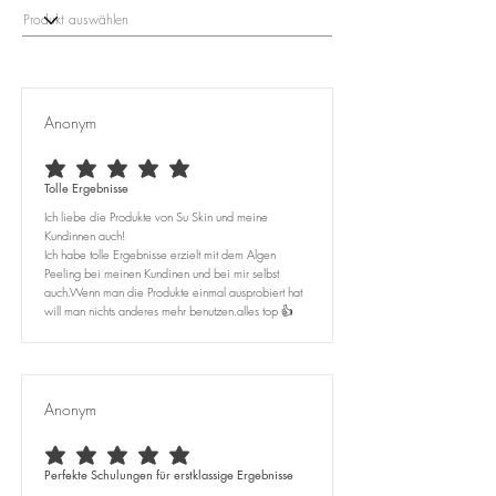
Wimpern- und Augenbrauenklebers
entstehen, keine Haftung übernehmen. Wir
empfehlen daher, vor der Anwendung
sorgfältig die Anleitung zu lesen und
gegebenenfalls fachkundigen Rat
Anonym
einzuholen.
durchschnittliches Rating ist 5 von 5
Tolle Ergebnisse
Ich liebe die Produkte von Su Skin und meine
Kundinnen auch!
Ich habe tolle Ergebnisse erzielt mit dem Algen
Peeling bei meinen Kundinen und bei mir selbst
auch.Wenn man die Produkte einmal ausprobiert hat
will man nichts anderes mehr benutzen.alles top 👍
Anonym
durchschnittliches Rating ist 5 von 5
Perfekte Schulungen für erstklassige Ergebnisse