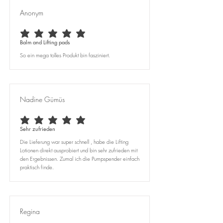
Anonym
durchschnittliches Rating ist 5 von 5
Balm and Lifting pads
So ein mega tolles Produkt bin fasziniert.
Nadine Gümüs
durchschnittliches Rating ist 5 von 5
Sehr zufrieden
Die Lieferung war super schnell , habe die Lifting
Lotionen direkt ausprobiert und bin sehr zufrieden mit
den Ergebnissen. Zumal ich die Pumpspender einfach
praktisch finde.
Regina