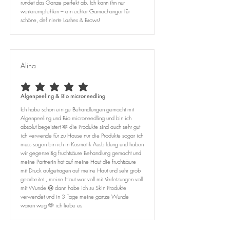
rundet das Ganze perfekt ab. Ich kann ihn nur
weiterempfehlen – ein echter Gamechanger für
schöne, definierte Lashes & Brows!
Alina
durchschnittliches Rating ist 5 von 5
Algenpeeling & Bio microneedling
Ich habe schon einige Behandlungen gemacht mit
Algenpeeling und Bio microneedling und bin ich
absolut begeistert 🫶 die Produkte sind auch sehr gut
ich verwende für zu Hause nur die Produkte sogar ich
muss sagen bin ich in Kosmetik Ausbildung und haben
wir gegenseitig fruchtsäure Behandlung gemacht und
meine Partnerin hat auf meine Haut die fruchtsäure
mit Druck aufgetragen auf meine Haut und sehr grob
gearbeitet , meine Haut war voll mit Verletzungen voll
mit Wunde 😢 dann habe ich su Skin Produkte
verwendet und in 3 Tage meine ganze Wunde
waren weg 🫶 ich liebe es