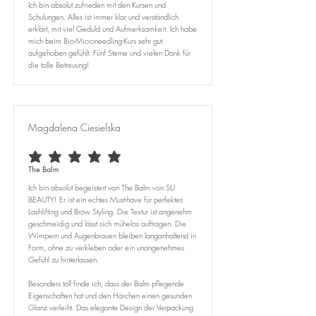
Ich bin absolut zufrieden mit den Kursen und
Schulungen. Alles ist immer klar und verständlich
erklärt, mit viel Geduld und Aufmerksamkeit. Ich habe
mich beim Bio-Microneedling-Kurs sehr gut
aufgehoben gefühlt. Fünf Sterne und vielen Dank für
die tolle Betreuung!
Magdalena Ciesielska
durchschnittliches Rating ist 5 von 5
The Balm
Ich bin absolut begeistert von The Balm von SU
BEAUTY! Er ist ein echtes Must-have für perfektes
Lashlifting und Brow Styling. Die Textur ist angenehm
geschmeidig und lässt sich mühelos auftragen. Die
Wimpern und Augenbrauen bleiben langanhaltend in
Form, ohne zu verkleben oder ein unangenehmes
Gefühl zu hinterlassen.
Besonders toll finde ich, dass der Balm pflegende
Eigenschaften hat und den Härchen einen gesunden
Glanz verleiht. Das elegante Design der Verpackung