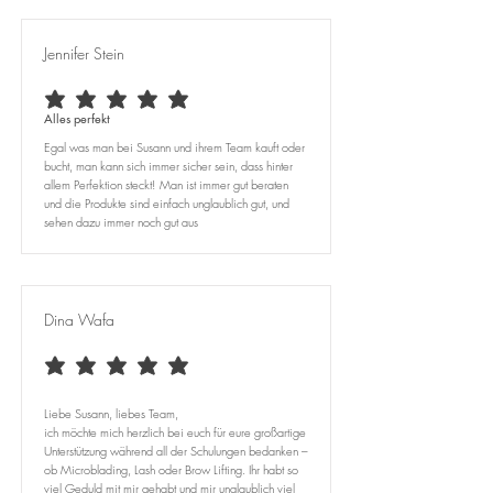
Jennifer Stein
durchschnittliches Rating ist 5 von 5
Alles perfekt
Egal was man bei Susann und ihrem Team kauft oder
bucht, man kann sich immer sicher sein, dass hinter
allem Perfektion steckt! Man ist immer gut beraten
und die Produkte sind einfach unglaublich gut, und
sehen dazu immer noch gut aus
Dina Wafa
durchschnittliches Rating ist 5 von 5
Liebe Susann, liebes Team,
ich möchte mich herzlich bei euch für eure großartige
Unterstützung während all der Schulungen bedanken –
ob Microblading, Lash oder Brow Lifting. Ihr habt so
viel Geduld mit mir gehabt und mir unglaublich viel