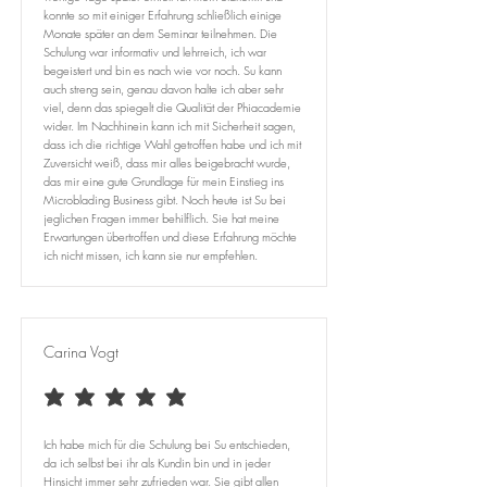
konnte so mit einiger Erfahrung schließlich einige
Monate später an dem Seminar teilnehmen. Die
Schulung war informativ und lehrreich, ich war
begeistert und bin es nach wie vor noch. Su kann
auch streng sein, genau davon halte ich aber sehr
viel, denn das spiegelt die Qualität der Phiacademie
wider. Im Nachhinein kann ich mit Sicherheit sagen,
dass ich die richtige Wahl getroffen habe und ich mit
Zuversicht weiß, dass mir alles beigebracht wurde,
das mir eine gute Grundlage für mein Einstieg ins
Microblading Business gibt. Noch heute ist Su bei
jeglichen Fragen immer behilflich. Sie hat meine
Erwartungen übertroffen und diese Erfahrung möchte
ich nicht missen, ich kann sie nur empfehlen.
Carina Vogt
durchschnittliches Rating ist 5 von 5
Ich habe mich für die Schulung bei Su entschieden,
da ich selbst bei ihr als Kundin bin und in jeder
Hinsicht immer sehr zufrieden war. Sie gibt allen