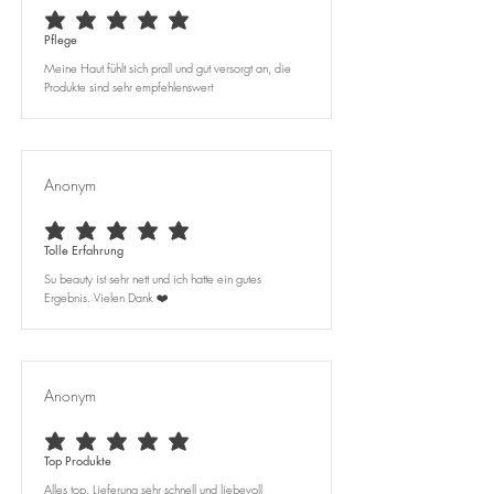
durchschnittliches Rating ist 5 von 5
Pflege
Meine Haut fühlt sich prall und gut versorgt an, die
Produkte sind sehr empfehlenswert
Anonym
durchschnittliches Rating ist 5 von 5
Tolle Erfahrung
Su beauty ist sehr nett und ich hatte ein gutes
Ergebnis. Vielen Dank ❤️
Anonym
durchschnittliches Rating ist 5 von 5
Top Produkte
Alles top. Lieferung sehr schnell und liebevoll