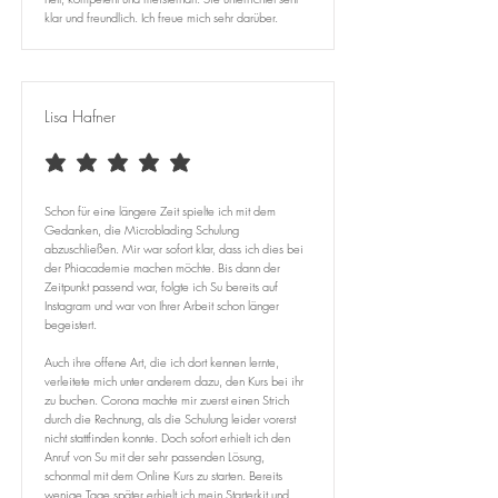
klar und freundlich. Ich freue mich sehr darüber.
Lisa Hafner
durchschnittliches Rating ist 5 von 5
Schon für eine längere Zeit spielte ich mit dem
Gedanken, die Microblading Schulung
abzuschließen. Mir war sofort klar, dass ich dies bei
der Phiacademie machen möchte. Bis dann der
Zeitpunkt passend war, folgte ich Su bereits auf
Instagram und war von Ihrer Arbeit schon länger
begeistert.
Auch ihre offene Art, die ich dort kennen lernte,
verleitete mich unter anderem dazu, den Kurs bei ihr
zu buchen. Corona machte mir zuerst einen Strich
durch die Rechnung, als die Schulung leider vorerst
nicht stattfinden konnte. Doch sofort erhielt ich den
Anruf von Su mit der sehr passenden Lösung,
schonmal mit dem Online Kurs zu starten. Bereits
wenige Tage später erhielt ich mein Starterkit und