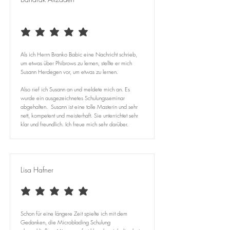
durchschnittliches Rating ist 5 von 5
Als ich Herrn Branko Babic eine Nachricht schrieb,
um etwas über Phibrows zu lernen, stellte er mich
Susann Herdegen vor, um etwas zu lernen.
Also rief ich Susann an und meldete mich an. Es
wurde ein ausgezeichnetes Schulungsseminar
abgehalten. Susann ist eine tolle Masterin und sehr
nett, kompetent und meisterhaft. Sie unterrichtet sehr
klar und freundlich. Ich freue mich sehr darüber.
Lisa Hafner
durchschnittliches Rating ist 5 von 5
Schon für eine längere Zeit spielte ich mit dem
Gedanken, die Microblading Schulung