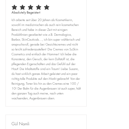
durchschnittliches Rating ist 5 von 5
Absolutely Begeistert
Ich arbeite seit über 20 Jahren als Kosmetikerin,
sowohl im medizinischen als auch rein kosmetischen
Bereich und habe in dieser Zeit mit einigen
Produktlinien gearbeitet wie z.B. Dermalogica,
Barbor, SkinCeuticals…, ich bin super wählerisch und
anspruchsvoll, gerade bei Gesichtscremes und nicht
so leicht zufriedenzustellen! Die Cremes von SuSkin
Cosmetics sind einfach der Hammer! Ich liebe die
Konsistenz, den Geruch, der kein Duftstoff ist, die
pflegenden Eigenschaften und das Gefühl auf der
Haut! Die Inhaltsstoffe sind ein Traum! Liebe Susann,
du hast wirklich ganze Arbeit geleistet und ein paar
richtig tolle Produkte auf den Markt gebracht! Von der
Reinigung, Toner bis hin zu den Cremes eine 100 /
10! Der Balm für die Augenbrauen ist auch super, hält
den ganzen Tag auch meine, nach unten
wachsenden, Augenbrauen oben.
Gül Namli