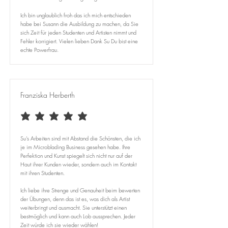
Ich bin unglaublich froh das ich mich entschieden
habe bei Susann die Ausbildung zu machen, da Sie
sich Zeit für jeden Studenten und Artisten nimmt und
Fehler korrigiert. Vielen lieben Dank Su Du bist eine
echte Powerfrau.
Franziska Herberth
durchschnittliches Rating ist 5 von 5
Su's Arbeiten sind mit Abstand die Schönsten, die ich
je im Microblading Business gesehen habe. Ihre
Perfektion und Kunst spiegelt sich nicht nur auf der
Haut ihrer Kunden wieder, sondern auch im Kontakt
mit ihren Studenten.
Ich liebe ihre Strenge und Genauheit beim bewerten
der Übungen, denn das ist es, was dich als Artist
weiterbringt und ausmacht. Sie unterstützt einen
bestmöglich und kann auch Lob aussprechen. Jeder
Zeit würde ich sie wieder wählen!