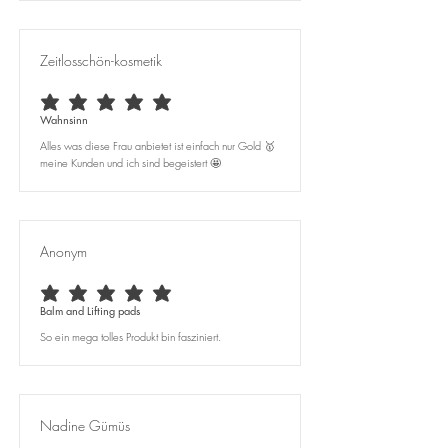
Zeitlosschön-kosmetik
durchschnittliches Rating ist 5 von 5
Wahnsinn
Alles was diese Frau anbietet ist einfach nur Gold 🥇
meine Kunden und ich sind begeistert 🤩
Anonym
durchschnittliches Rating ist 5 von 5
Balm and Lifting pads
So ein mega tolles Produkt bin fasziniert.
Nadine Gümüs