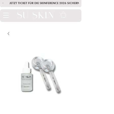
·        JETZT TICKET FÜR DIE SKINFERENCE 2026 SICHERN        ·       SEI AM