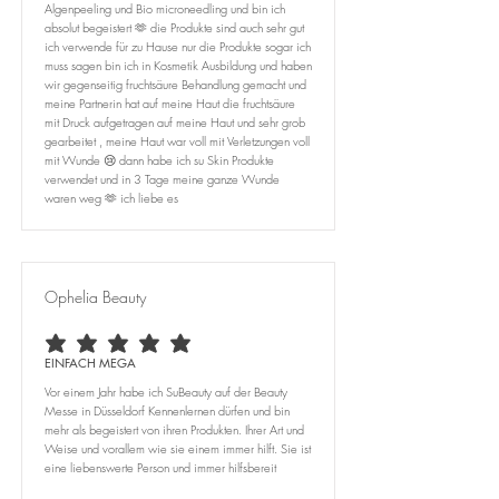
Algenpeeling und Bio microneedling und bin ich
absolut begeistert 🫶 die Produkte sind auch sehr gut
ich verwende für zu Hause nur die Produkte sogar ich
muss sagen bin ich in Kosmetik Ausbildung und haben
wir gegenseitig fruchtsäure Behandlung gemacht und
meine Partnerin hat auf meine Haut die fruchtsäure
mit Druck aufgetragen auf meine Haut und sehr grob
gearbeitet , meine Haut war voll mit Verletzungen voll
mit Wunde 😢 dann habe ich su Skin Produkte
verwendet und in 3 Tage meine ganze Wunde
waren weg 🫶 ich liebe es
Ophelia Beauty
durchschnittliches Rating ist 5 von 5
EINFACH MEGA
Vor einem Jahr habe ich SuBeauty auf der Beauty
Messe in Düsseldorf Kennenlernen dürfen und bin
mehr als begeistert von ihren Produkten. Ihrer Art und
Weise und vorallem wie sie einem immer hilft. Sie ist
eine liebenswerte Person und immer hilfsbereit