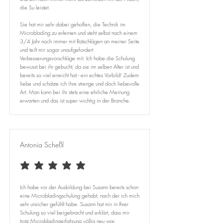
die Su leistet.
Sie hat mir sehr dabei geholfen, die Technik im
Microblading zu erlernen und steht selbst nach einem
3/4 Jahr noch immer mit Ratschlägen an meiner Seite
und teilt mir sogar unaufgefordert
Verbesserungsvorschläge mit. Ich habe die Schulung
bewusst bei ihr gebucht, da sie im selben Alter ist und
bereits so viel erreicht hat - ein echtes Vorbild! Zudem
liebe und schätze ich ihre strenge und doch liebevolle
Art. Man kann bei ihr stets eine ehrliche Meinung
erwarten und das ist super wichtig in der Branche.
Antonia Scheßl
durchschnittliches Rating ist 5 von 5
Ich habe vor der Ausbildung bei Susann bereits schon
eine Microbladingschulung gehabt, nach der ich mich
sehr unsicher gefühlt habe. Susann hat mir in Ihrer
Schulung so viel beigebracht und erklärt, dass mir
trotz Microbladingerfahrung völlig neu war. ​