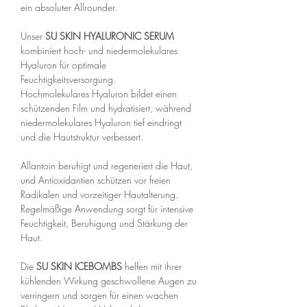
ein absoluter Allrounder.
Unser
SU SKIN HYALURONIC SERUM
kombiniert hoch- und niedermolekulares
Hyaluron für optimale
Feuchtigkeitsversorgung.
Hochmolekulares Hyaluron bildet einen
schützenden Film und hydratisiert, während
niedermolekulares Hyaluron tief eindringt
und die Hautstruktur verbessert.
Allantoin beruhigt und regeneriert die Haut,
und Antioxidantien schützen vor freien
Radikalen und vorzeitiger Hautalterung.
Regelmäßige Anwendung sorgt für intensive
Feuchtigkeit, Beruhigung und Stärkung der
Haut.
Die
SU SKIN ICEBOMBS
helfen mit ihrer
kühlenden Wirkung geschwollene Augen zu
verringern und sorgen für einen wachen