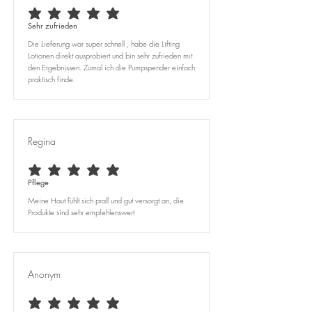
durchschnittliches Rating ist 5 von 5
Sehr zufrieden
Die Lieferung war super schnell , habe die Lifting
Lotionen direkt ausprobiert und bin sehr zufrieden mit
den Ergebnissen. Zumal ich die Pumpspender einfach
praktisch finde.
Regina
durchschnittliches Rating ist 5 von 5
Pflege
Meine Haut fühlt sich prall und gut versorgt an, die
Produkte sind sehr empfehlenswert
Anonym
durchschnittliches Rating ist 5 von 5