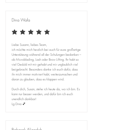
Dina Wafa
durchschnittliches Rating ist 5 von 5
Liebe Susann, liebes Team,
ich möchte mich herzlich bei euch für eure großartige
Unterstützung während all der Schulungen bedanken –
ob Microblading, Lash oder Brow Lifting. Ihr habt so
viel Geduld mit mir gehabt und mir unglaublich viel
beigebracht. Besonders danke ich euch dafür, dass
ihr mich immer motiviert habt, weiterzumachen und
daran zu glauben, dass es klappen wird.
Durch dich, Susan, stehe ich heute da, wo ich bin. Es
kann nur besser werden, und dafür bin ich euch
unendlich dankbar!
Lg Dina 💕
Baharak Alizadeh