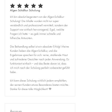
durchschnittliches Rating ist 5 von 5
Algen Schälkur Schulung
Ich bin absolut begeistert von der Algen-Schälkur-
Schulung! Die Inhalte wurden nicht nur super
verständlich und professionell vermittelt, sondern der
Support war einfach hervorragend. Egal, welche
Fragen ich hatte – es gab immer schnelle und
hilfreiche Antworten.
Die Behandlung selbst ist ein absoluter Erfolg! Meine
Kunden lieben die Algen-Schälkur, und die
Ergebnisse sprechen für sich: reine, strahlende Haut
und zufriedene Gesichter nach jeder Anwendung. Es
funktioniert einfach – und das Beste daran ist, dass
ich mich nach der Schulung perfekt vorbereitet gefühlt
habe.
Ich kann diese Schulung wirklich jedem empfehlen,
der seinen Kunden etwas Besonderes bieten möchte.
Danke für diese tolle Möglichkeit! 💚
Anonym