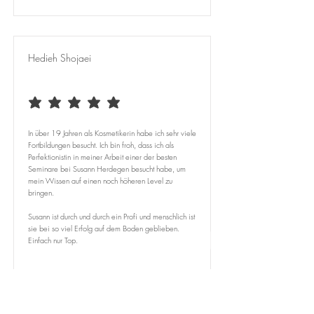
Hedieh Shojaei
durchschnittliches Rating ist 5 von 5
In über 19 Jahren als Kosmetikerin habe ich sehr viele
Fortbildungen besucht. Ich bin froh, dass ich als
Perfektionistin in meiner Arbeit einer der besten
Seminare bei Susann Herdegen besucht habe, um
mein Wissen auf einen noch höheren Level zu
bringen.
Susann ist durch und durch ein Profi und menschlich ist
sie bei so viel Erfolg auf dem Boden geblieben.
Einfach nur Top.