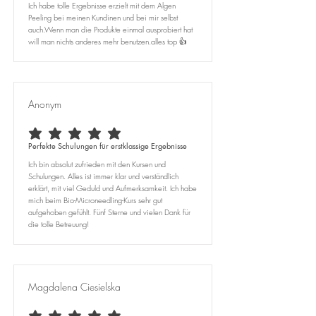
Ich habe tolle Ergebnisse erzielt mit dem Algen
Peeling bei meinen Kundinen und bei mir selbst
auch.Wenn man die Produkte einmal ausprobiert hat
will man nichts anderes mehr benutzen.alles top 👍
Anonym
durchschnittliches Rating ist 5 von 5
Perfekte Schulungen für erstklassige Ergebnisse
Ich bin absolut zufrieden mit den Kursen und
Schulungen. Alles ist immer klar und verständlich
erklärt, mit viel Geduld und Aufmerksamkeit. Ich habe
mich beim Bio-Microneedling-Kurs sehr gut
aufgehoben gefühlt. Fünf Sterne und vielen Dank für
die tolle Betreuung!
Magdalena Ciesielska