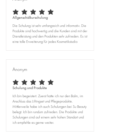
durchschnittliches Rating ist 5 von 5
Allgenschälkurschulung
Die Schulung ist sehr umfangreich und informativ. Die
Produkte sind hochwertig und die Kunden sind mit der
Dienstleistung und den Produkten sehr zufrieden. Es ist
eine tolle Erweiterung für jedes Kosmetikstudio
Anonym
durchschnittliches Rating ist 5 von 5
Schulung und Produkte
Ich bin begeistert. Zuerst hatte ich nur den Balm, im
Anschluss das Liftingset und Pflegeprodukte.
Mittlerweile habe ich auch Schulungen bei Su Beauty
belegt. Ich bin rundum zufrieden. Die Produkte und
Schulungen sind auf einem sehr hohen Standart und
ich empfehle es gerne weiter.