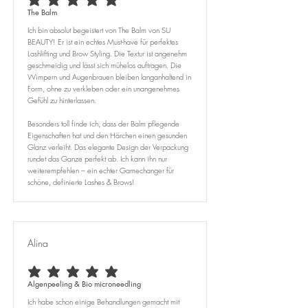
durchschnittliches Rating ist 5 von 5
The Balm
Ich bin absolut begeistert von The Balm von SU
BEAUTY! Er ist ein echtes Must-have für perfektes
Lashlifting und Brow Styling. Die Textur ist angenehm
geschmeidig und lässt sich mühelos auftragen. Die
Wimpern und Augenbrauen bleiben langanhaltend in
Form, ohne zu verkleben oder ein unangenehmes
Gefühl zu hinterlassen.
Besonders toll finde ich, dass der Balm pflegende
Eigenschaften hat und den Härchen einen gesunden
Glanz verleiht. Das elegante Design der Verpackung
rundet das Ganze perfekt ab. Ich kann ihn nur
weiterempfehlen – ein echter Gamechanger für
schöne, definierte Lashes & Brows!
Alina
durchschnittliches Rating ist 5 von 5
Algenpeeling & Bio microneedling
Ich habe schon einige Behandlungen gemacht mit