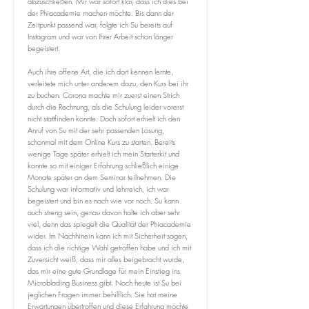
abzuschließen. Mir war sofort klar, dass ich dies bei
der Phiacademie machen möchte. Bis dann der
Zeitpunkt passend war, folgte ich Su bereits auf
Instagram und war von Ihrer Arbeit schon länger
begeistert.
Auch ihre offene Art, die ich dort kennen lernte,
verleitete mich unter anderem dazu, den Kurs bei ihr
zu buchen. Corona machte mir zuerst einen Strich
durch die Rechnung, als die Schulung leider vorerst
nicht stattfinden konnte. Doch sofort erhielt ich den
Anruf von Su mit der sehr passenden Lösung,
schonmal mit dem Online Kurs zu starten. Bereits
wenige Tage später erhielt ich mein Starterkit und
konnte so mit einiger Erfahrung schließlich einige
Monate später an dem Seminar teilnehmen. Die
Schulung war informativ und lehrreich, ich war
begeistert und bin es nach wie vor noch. Su kann
auch streng sein, genau davon halte ich aber sehr
viel, denn das spiegelt die Qualität der Phiacademie
wider. Im Nachhinein kann ich mit Sicherheit sagen,
dass ich die richtige Wahl getroffen habe und ich mit
Zuversicht weiß, dass mir alles beigebracht wurde,
das mir eine gute Grundlage für mein Einstieg ins
Microblading Business gibt. Noch heute ist Su bei
jeglichen Fragen immer behilflich. Sie hat meine
Erwartungen übertroffen und diese Erfahrung möchte