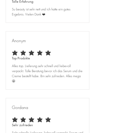
Tolle Erfahrung
Su beauty ist sehr nett und ich hatte ein gutes
Ergebnis. Vielen Dank ❤️
Anonym
durchschnittliches Rating ist 5 von 5
Top Produkte
Alles top. Lieferung sehr schnell und liebevoll
verpackt. Tolle Beratung bevor ich das Serum und die
Creme bestellt habe. Bin sehr zufrieden. Alles mega
🤩
Gordana
durchschnittliches Rating ist 5 von 5
Sehr zufrieden
Sehr schnelle Lieferung, liebevoll verpackt, Serum und