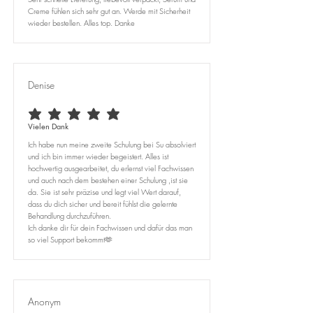
Creme fühlen sich sehr gut an. Werde mit Sicherheit
wieder bestellen. Alles top. Danke
Denise
durchschnittliches Rating ist 5 von 5
Vielen Dank
Ich habe nun meine zweite Schulung bei Su absolviert
und ich bin immer wieder begeistert. Alles ist
hochwertig ausgearbeitet, du erlernst viel Fachwissen
und auch nach dem bestehen einer Schulung ,ist sie
da. Sie ist sehr präzise und legt viel Wert darauf,
dass du dich sicher und bereit fühlst die gelernte
Behandlung durchzuführen.
Ich danke dir für dein Fachwissen und dafür das man
so viel Support bekommt🫶
Anonym