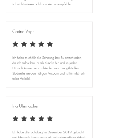
ich nicht missen, ich kann sie nur empfehlen.
Carina Vogt
durchschnittliches Rating ist 5 von 5
Ich habe mich für die Schulung bei Su entschieden,
da ich selbst bei ihr als Kundin bin und in jeder
Hinsicht immer sehr zufrieden war. Sie gibt allen
Studentinnen den nötigen Ansporn und ist für mich ein
tolles Vorbild.
Ina Uhrmacher
durchschnittliches Rating ist 5 von 5
Ich habe die Schulung im Dezember 2019 gebucht
und bin noch immer mehr als zufrieden mit der Arbeit,