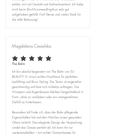
erklärt, mit viel Geduld und Aufmerksamkeit. Ich habe
mich beim Bio-Microneedling-Kurs sehr gut
aufgehoben gefühlt. Fünf Sterne und vielen Dank für
die tolle Betreuung!
Magdalena Ciesielska
durchschnittliches Rating ist 5 von 5
The Balm
Ich bin absolut begeistert von The Balm von SU
BEAUTY! Er ist ein echtes Must-have für perfektes
Lashlifting und Brow Styling. Die Textur ist angenehm
geschmeidig und lässt sich mühelos auftragen. Die
Wimpern und Augenbrauen bleiben langanhaltend in
Form, ohne zu verkleben oder ein unangenehmes
Gefühl zu hinterlassen.
Besonders toll finde ich, dass der Balm pflegende
Eigenschaften hat und den Härchen einen gesunden
Glanz verleiht. Das elegante Design der Verpackung
rundet das Ganze perfekt ab. Ich kann ihn nur
weiterempfehlen – ein echter Gamechanger für