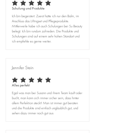
durchschnittliches Rating ist 5 von 5
Schulung und Produkte
Ich bin begeistert. Zuerst hatte ich nur den Balm, im
Anschluss das Liftingset und Pflegeprodukte.
Mittlerweile habe ich auch Schulungen bei Su Beauty
belegt. Ich bin rundum zufrieden. Die Produkte und
Schulungen sind auf einem sehr hohen Standart und
ich empfehle es gerne weiter.
Jennifer Stein
durchschnittliches Rating ist 5 von 5
Alles perfekt
Egal was man bei Susann und ihrem Team kauft oder
bucht, man kann sich immer sicher sein, dass hinter
allem Perfektion steckt! Man ist immer gut beraten
und die Produkte sind einfach unglaublich gut, und
sehen dazu immer noch gut aus