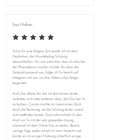
Lisa Hafner
durchschnittliches Rating ist 5 von 5
Schon für eine längere Zeit spielte ich mit dem
Gedanken, die Microblading Schulung
abzuschließen. Mir war sofort klar, dass ich dies bei
der Phiacademie machen möchte. Bis dann der
Zeitpunkt passend war, folgte ich Su bereits auf
Instagram und war von Ihrer Arbeit schon länger
begeistert.
Auch ihre offene Art, die ich dort kennen lernte,
verleitete mich unter anderem dazu, den Kurs bei ihr
zu buchen. Corona machte mir zuerst einen Strich
durch die Rechnung, als die Schulung leider vorerst
nicht stattfinden konnte. Doch sofort erhielt ich den
Anruf von Su mit der sehr passenden Lösung,
schonmal mit dem Online Kurs zu starten. Bereits
wenige Tage später erhielt ich mein Starterkit und
konnte so mit einiger Erfahrung schließlich einige