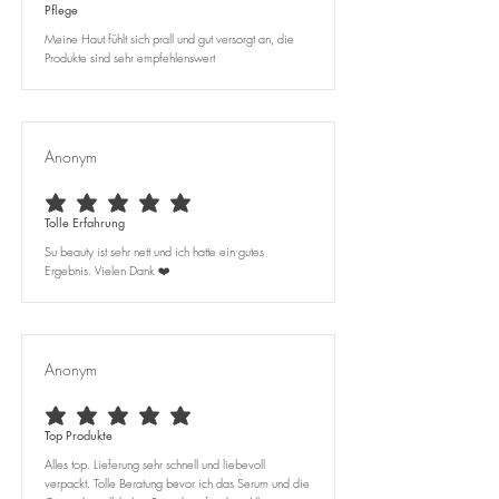
Pflege
Meine Haut fühlt sich prall und gut versorgt an, die
Produkte sind sehr empfehlenswert
Anonym
durchschnittliches Rating ist 5 von 5
Tolle Erfahrung
Su beauty ist sehr nett und ich hatte ein gutes
Ergebnis. Vielen Dank ❤️
Anonym
durchschnittliches Rating ist 5 von 5
Top Produkte
Alles top. Lieferung sehr schnell und liebevoll
verpackt. Tolle Beratung bevor ich das Serum und die