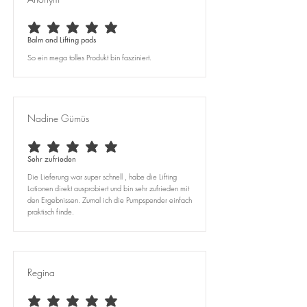
durchschnittliches Rating ist 5 von 5
Balm and Lifting pads
So ein mega tolles Produkt bin fasziniert.
Nadine Gümüs
durchschnittliches Rating ist 5 von 5
Sehr zufrieden
Die Lieferung war super schnell , habe die Lifting
Lotionen direkt ausprobiert und bin sehr zufrieden mit
den Ergebnissen. Zumal ich die Pumpspender einfach
praktisch finde.
Regina
durchschnittliches Rating ist 5 von 5