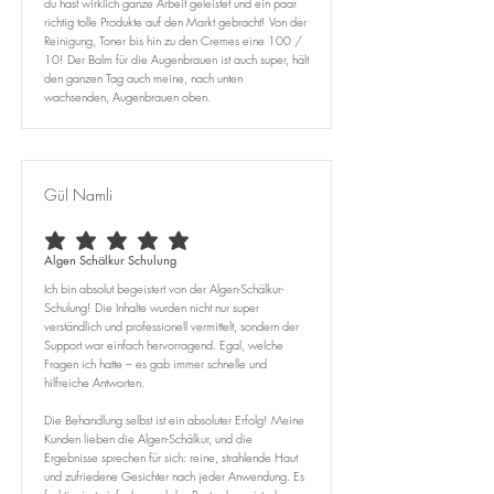
du hast wirklich ganze Arbeit geleistet und ein paar
richtig tolle Produkte auf den Markt gebracht! Von der
Reinigung, Toner bis hin zu den Cremes eine 100 /
10! Der Balm für die Augenbrauen ist auch super, hält
den ganzen Tag auch meine, nach unten
wachsenden, Augenbrauen oben.
Gül Namli
durchschnittliches Rating ist 5 von 5
Algen Schälkur Schulung
Ich bin absolut begeistert von der Algen-Schälkur-
Schulung! Die Inhalte wurden nicht nur super
verständlich und professionell vermittelt, sondern der
Support war einfach hervorragend. Egal, welche
Fragen ich hatte – es gab immer schnelle und
hilfreiche Antworten.
Die Behandlung selbst ist ein absoluter Erfolg! Meine
Kunden lieben die Algen-Schälkur, und die
Ergebnisse sprechen für sich: reine, strahlende Haut
und zufriedene Gesichter nach jeder Anwendung. Es