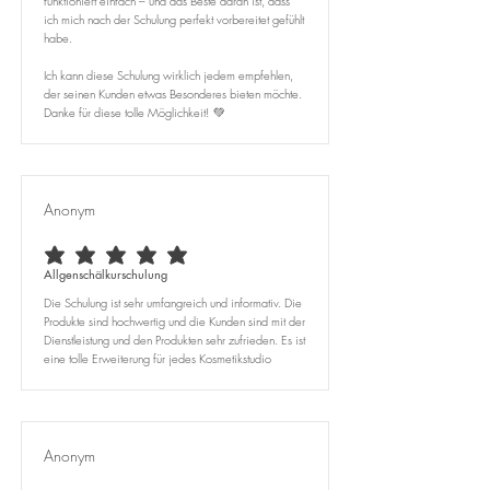
funktioniert einfach – und das Beste daran ist, dass
ich mich nach der Schulung perfekt vorbereitet gefühlt
habe.
Ich kann diese Schulung wirklich jedem empfehlen,
der seinen Kunden etwas Besonderes bieten möchte.
Danke für diese tolle Möglichkeit! 💚
Anonym
durchschnittliches Rating ist 5 von 5
Allgenschälkurschulung
Die Schulung ist sehr umfangreich und informativ. Die
Produkte sind hochwertig und die Kunden sind mit der
Dienstleistung und den Produkten sehr zufrieden. Es ist
eine tolle Erweiterung für jedes Kosmetikstudio
Anonym