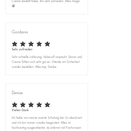
Creme bestellt habe. Bin sehr zufrieden. Alles mega
🤩
Gordana
durchschnittliches Rating ist 5 von 5
Sehr zufrieden
Sehr schnelle Lieferung, liebevoll verpackt, Serum und
Creme fühlen sich sehr gut an. Werde mit Sicherheit
wieder bestellen. Alles top. Danke
Denise
durchschnittliches Rating ist 5 von 5
Vielen Dank
Ich habe nun meine zweite Schulung bei Su absolviert
und ich bin immer wieder begeistert. Alles ist
hochwertig ausgearbeitet, du erlernst viel Fachwissen