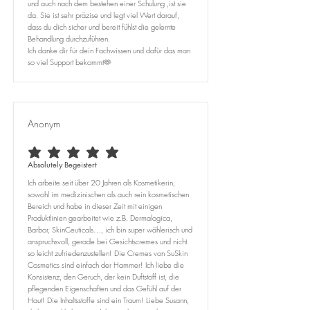
und auch nach dem bestehen einer Schulung ,ist sie
da. Sie ist sehr präzise und legt viel Wert darauf,
dass du dich sicher und bereit fühlst die gelernte
Behandlung durchzuführen.
Ich danke dir für dein Fachwissen und dafür das man
so viel Support bekommt🫶
Anonym
durchschnittliches Rating ist 5 von 5
Absolutely Begeistert
Ich arbeite seit über 20 Jahren als Kosmetikerin,
sowohl im medizinischen als auch rein kosmetischen
Bereich und habe in dieser Zeit mit einigen
Produktlinien gearbeitet wie z.B. Dermalogica,
Barbor, SkinCeuticals…, ich bin super wählerisch und
anspruchsvoll, gerade bei Gesichtscremes und nicht
so leicht zufriedenzustellen! Die Cremes von SuSkin
Cosmetics sind einfach der Hammer! Ich liebe die
Konsistenz, den Geruch, der kein Duftstoff ist, die
pflegenden Eigenschaften und das Gefühl auf der
Haut! Die Inhaltsstoffe sind ein Traum! Liebe Susann,