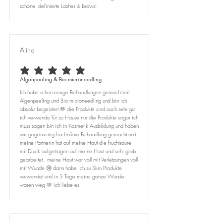
schöne, definierte Lashes & Brows!
Alina
durchschnittliches Rating ist 5 von 5
Algenpeeling & Bio microneedling
Ich habe schon einige Behandlungen gemacht mit
Algenpeeling und Bio microneedling und bin ich
absolut begeistert 🫶 die Produkte sind auch sehr gut
ich verwende für zu Hause nur die Produkte sogar ich
muss sagen bin ich in Kosmetik Ausbildung und haben
wir gegenseitig fruchtsäure Behandlung gemacht und
meine Partnerin hat auf meine Haut die fruchtsäure
mit Druck aufgetragen auf meine Haut und sehr grob
gearbeitet , meine Haut war voll mit Verletzungen voll
mit Wunde 😢 dann habe ich su Skin Produkte
verwendet und in 3 Tage meine ganze Wunde
waren weg 🫶 ich liebe es