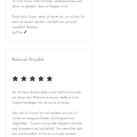
ihr mich immer motiviert habt, weiterzumachen und
daran zu glauben, dass es klappen wird.
Durch dich, Susan, stehe ich heute da, wo ich bin. Es
kann nur besser werden, und dafür bin ich euch
unendlich dankbar!
Lg Dina 💕
Baharak Alizadeh
durchschnittliches Rating ist 5 von 5
Als ich Herrn Branko Babic eine Nachricht schrieb,
um etwas über Phibrows zu lernen, stellte er mich
Susann Herdegen vor, um etwas zu lernen.
Also rief ich Susann an und meldete mich an. Es
wurde ein ausgezeichnetes Schulungsseminar
abgehalten. Susann ist eine tolle Masterin und sehr
nett, kompetent und meisterhaft. Sie unterrichtet sehr
klar und freundlich. Ich freue mich sehr darüber.