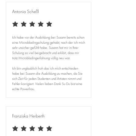
Antonia Scheßl
durchschnittliches Rating ist 5 von 5
Ich habe vor der Ausbildung bei Susann bereits schon
eine Microbladingschulung gehabt, nach der ich mich
sehr unsicher gefühlt habe. Susann hat mir in Ihrer
Schulung so viel beigebracht und erklärt, dass mir
trotz Microbladingerfahrung völlig neu war. ​
Ich bin unglaublich froh das ich mich entschieden
habe bei Susann die Ausbildung zu machen, da Sie
sich Zeit für jeden Studenten und Artisten nimmt und
Fehler korrigiert. Vielen lieben Dank Su Du bist eine
echte Powerfrau.
Franziska Herberth
durchschnittliches Rating ist 5 von 5