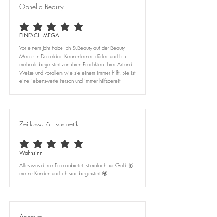
Ophelia Beauty
durchschnittliches Rating ist 5 von 5
EINFACH MEGA
Vor einem Jahr habe ich SuBeauty auf der Beauty
Messe in Düsseldorf Kennenlernen dürfen und bin
mehr als begeistert von ihren Produkten. Ihrer Art und
Weise und vorallem wie sie einem immer hilft. Sie ist
eine liebenswerte Person und immer hilfsbereit
Zeitlosschön-kosmetik
durchschnittliches Rating ist 5 von 5
Wahnsinn
Alles was diese Frau anbietet ist einfach nur Gold 🥇
meine Kunden und ich sind begeistert 🤩
Anonym