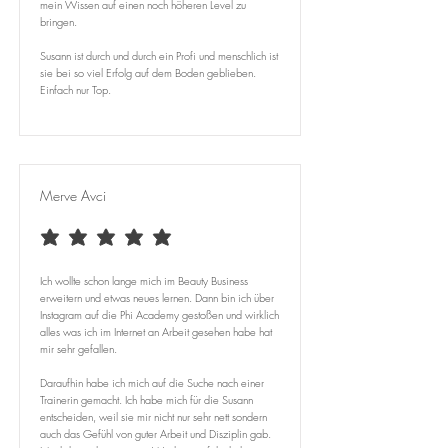
mein Wissen auf einen noch höheren Level zu
bringen.
Susann ist durch und durch ein Profi und menschlich ist
sie bei so viel Erfolg auf dem Boden geblieben.
Einfach nur Top.
Merve Avci
durchschnittliches Rating ist 5 von 5
Ich wollte schon lange mich im Beauty Business
erweitern und etwas neues lernen. Dann bin ich über
Instagram auf die Phi Academy gestoßen und wirklich
alles was ich im Internet an Arbeit gesehen habe hat
mir sehr gefallen.
Daraufhin habe ich mich auf die Suche nach einer
Trainerin gemacht. Ich habe mich für die Susann
entscheiden, weil sie mir nicht nur sehr nett sondern
auch das Gefühl von guter Arbeit und Disziplin gab.