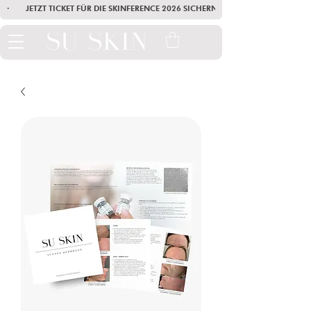
·        JETZT TICKET FÜR DIE SKINFERENCE 2026 SICHERN        ·       SEI AM