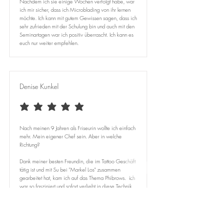
Nachdem ich sie einige Wochen verfolgt habe, war
ich mir sicher, dass ich Microblading von ihr lernen
möchte. Ich kann mit gutem Gewissen sagen, dass ich
sehr zufrieden mit der Schulung bin und auch mit den
Seminartagen war ich positiv überrascht. Ich kann es
euch nur weiter empfehlen.
Denise Kunkel
durchschnittliches Rating ist 5 von 5
Nach meinen 9 Jahren als Friseurin wollte ich einfach
mehr. Mein eigener Chef sein. Aber in welche
Richtung?
Dank meiner besten Freundin, die im Tattoo Geschäft
tätig ist und mit Su bei "Markel Los" zusammen
gearbeitet hat, kam ich auf das Thema Phibrows. ​ Ich
war so fasziniert und sofort verliebt in diese Technik.
Als Friseurin habe ich ein Auge für jedes einzelne
Haar und lege großen Wert auf Perfektion. Daher
musste auch die Beste der Besten als Mentorin her. Ich