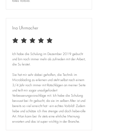
tolles Vorbild.
Ina Uhrmacher
durchschnittliches Rating ist 5 von 5
Ich habe die Schulung im Dezember 2019 gebucht
und bin noch immer mehr als zufrieden mit der Arbeit,
die Su leistet.
Sie hat mir sehr dabei geholfen, die Technik im
Microblading zu erlernen und steht selbst nach einem
3/4 Jahr noch immer mit Ratschlägen an meiner Seite
und teilt mir sogar unaufgefordert
Verbesserungsvorschläge mit. Ich habe die Schulung
bewusst bei ihr gebucht, da sie im selben Alter ist und
bereits so viel erreicht hat - ein echtes Vorbild! Zudem
liebe und schätze ich ihre strenge und doch liebevolle
Art. Man kann bei ihr stets eine ehrliche Meinung
erwarten und das ist super wichtig in der Branche.