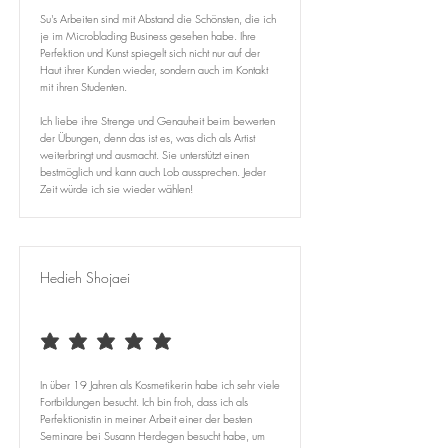
Su's Arbeiten sind mit Abstand die Schönsten, die ich
je im Microblading Business gesehen habe. Ihre
Perfektion und Kunst spiegelt sich nicht nur auf der
Haut ihrer Kunden wieder, sondern auch im Kontakt
mit ihren Studenten.
Ich liebe ihre Strenge und Genauheit beim bewerten
der Übungen, denn das ist es, was dich als Artist
weiterbringt und ausmacht. Sie unterstützt einen
bestmöglich und kann auch Lob aussprechen. Jeder
Zeit würde ich sie wieder wählen!
Hedieh Shojaei
durchschnittliches Rating ist 5 von 5
In über 19 Jahren als Kosmetikerin habe ich sehr viele
Fortbildungen besucht. Ich bin froh, dass ich als
Perfektionistin in meiner Arbeit einer der besten
Seminare bei Susann Herdegen besucht habe, um