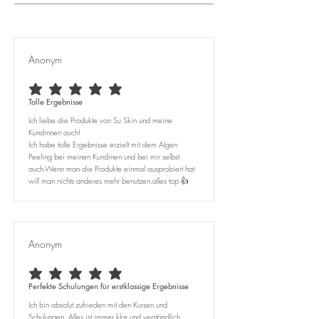
Anonym
durchschnittliches Rating ist 5 von 5
Tolle Ergebnisse
Ich liebe die Produkte von Su Skin und meine
Kundinnen auch!
Ich habe tolle Ergebnisse erzielt mit dem Algen
Peeling bei meinen Kundinen und bei mir selbst
auch.Wenn man die Produkte einmal ausprobiert hat
will man nichts anderes mehr benutzen.alles top 👍
Anonym
durchschnittliches Rating ist 5 von 5
Perfekte Schulungen für erstklassige Ergebnisse
Ich bin absolut zufrieden mit den Kursen und
Schulungen. Alles ist immer klar und verständlich