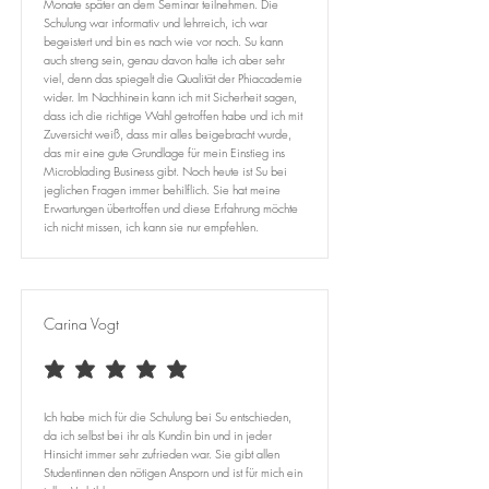
Monate später an dem Seminar teilnehmen. Die
Schulung war informativ und lehrreich, ich war
begeistert und bin es nach wie vor noch. Su kann
auch streng sein, genau davon halte ich aber sehr
viel, denn das spiegelt die Qualität der Phiacademie
wider. Im Nachhinein kann ich mit Sicherheit sagen,
dass ich die richtige Wahl getroffen habe und ich mit
Zuversicht weiß, dass mir alles beigebracht wurde,
das mir eine gute Grundlage für mein Einstieg ins
Microblading Business gibt. Noch heute ist Su bei
jeglichen Fragen immer behilflich. Sie hat meine
Erwartungen übertroffen und diese Erfahrung möchte
ich nicht missen, ich kann sie nur empfehlen.
Carina Vogt
durchschnittliches Rating ist 5 von 5
Ich habe mich für die Schulung bei Su entschieden,
da ich selbst bei ihr als Kundin bin und in jeder
Hinsicht immer sehr zufrieden war. Sie gibt allen
Studentinnen den nötigen Ansporn und ist für mich ein