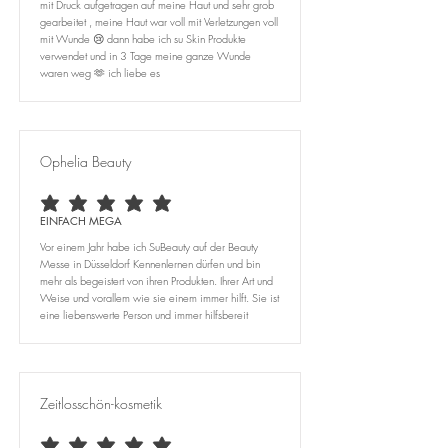
mit Druck aufgetragen auf meine Haut und sehr grob
gearbeitet , meine Haut war voll mit Verletzungen voll
mit Wunde 😢 dann habe ich su Skin Produkte
verwendet und in 3 Tage meine ganze Wunde
waren weg 🫶 ich liebe es
Ophelia Beauty
durchschnittliches Rating ist 5 von 5
EINFACH MEGA
Vor einem Jahr habe ich SuBeauty auf der Beauty
Messe in Düsseldorf Kennenlernen dürfen und bin
mehr als begeistert von ihren Produkten. Ihrer Art und
Weise und vorallem wie sie einem immer hilft. Sie ist
eine liebenswerte Person und immer hilfsbereit
Zeitlosschön-kosmetik