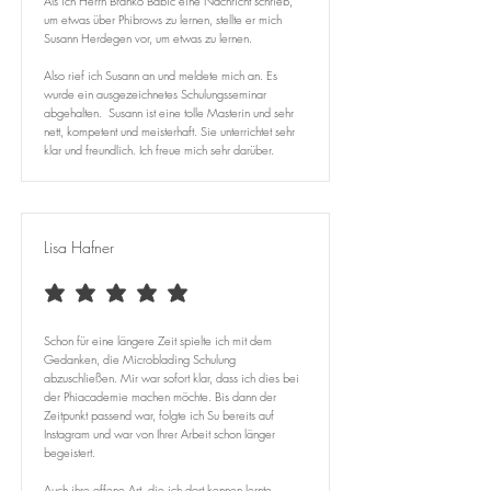
Als ich Herrn Branko Babic eine Nachricht schrieb,
um etwas über Phibrows zu lernen, stellte er mich
Susann Herdegen vor, um etwas zu lernen.
Also rief ich Susann an und meldete mich an. Es
wurde ein ausgezeichnetes Schulungsseminar
abgehalten. Susann ist eine tolle Masterin und sehr
nett, kompetent und meisterhaft. Sie unterrichtet sehr
klar und freundlich. Ich freue mich sehr darüber.
Lisa Hafner
durchschnittliches Rating ist 5 von 5
Schon für eine längere Zeit spielte ich mit dem
Gedanken, die Microblading Schulung
abzuschließen. Mir war sofort klar, dass ich dies bei
der Phiacademie machen möchte. Bis dann der
Zeitpunkt passend war, folgte ich Su bereits auf
Instagram und war von Ihrer Arbeit schon länger
begeistert.
Auch ihre offene Art, die ich dort kennen lernte,