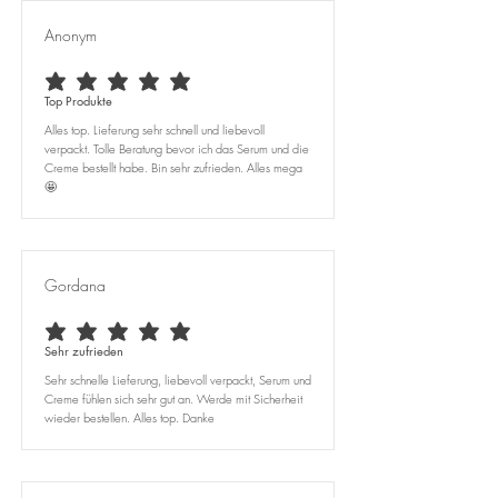
Anonym
durchschnittliches Rating ist 5 von 5
Top Produkte
Alles top. Lieferung sehr schnell und liebevoll
verpackt. Tolle Beratung bevor ich das Serum und die
Creme bestellt habe. Bin sehr zufrieden. Alles mega
🤩
Gordana
durchschnittliches Rating ist 5 von 5
Sehr zufrieden
Sehr schnelle Lieferung, liebevoll verpackt, Serum und
Creme fühlen sich sehr gut an. Werde mit Sicherheit
wieder bestellen. Alles top. Danke