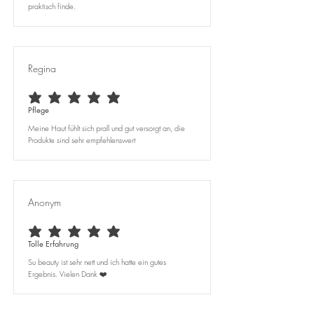
praktisch finde.
Regina
durchschnittliches Rating ist 5 von 5
Pflege
Meine Haut fühlt sich prall und gut versorgt an, die
Produkte sind sehr empfehlenswert
Anonym
durchschnittliches Rating ist 5 von 5
Tolle Erfahrung
Su beauty ist sehr nett und ich hatte ein gutes
Ergebnis. Vielen Dank ❤️