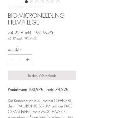
Artikelnummer: SB-GK-012
BIO-MICRONEEDLING
HEIMPFLEGE
74,22 €
inkl. 19% MwSt.
62,37
zzgl. 19% MwSt.
Preis
Anzahl
*
In den Warenkorb
Produktwert: 103,97€ | Preis: 74,22€
Die Kombination aus unserem CLEANSER,
dem HYALURONIC SERUM und der FACE
CREAM bildet unsere MUST HAVES für
einen ebenmäßigen Teint für jeden Hauttyp.