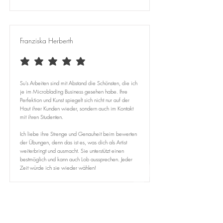
Franziska Herberth
durchschnittliches Rating ist 5 von 5
Su's Arbeiten sind mit Abstand die Schönsten, die ich
je im Microblading Business gesehen habe. Ihre
Perfektion und Kunst spiegelt sich nicht nur auf der
Haut ihrer Kunden wieder, sondern auch im Kontakt
mit ihren Studenten.
Ich liebe ihre Strenge und Genauheit beim bewerten
der Übungen, denn das ist es, was dich als Artist
weiterbringt und ausmacht. Sie unterstützt einen
bestmöglich und kann auch Lob aussprechen. Jeder
Zeit würde ich sie wieder wählen!
Hedieh Shojaei