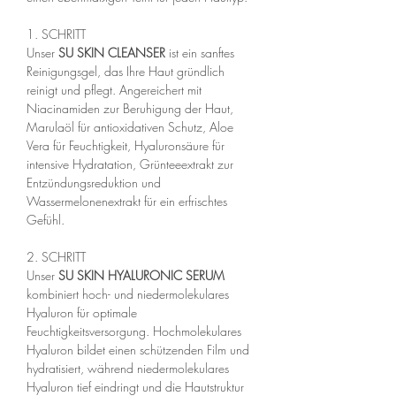
1. SCHRITT
Unser
SU SKIN CLEANSER
ist ein sanftes
Reinigungsgel, das Ihre Haut gründlich
reinigt und pflegt. Angereichert mit
Niacinamiden zur Beruhigung der Haut,
Marulaöl für antioxidativen Schutz, Aloe
Vera für Feuchtigkeit, Hyaluronsäure für
intensive Hydratation, Grünteeextrakt zur
Entzündungsreduktion und
Wassermelonenextrakt für ein erfrischtes
Gefühl.
2. SCHRITT
Unser
SU SKIN HYALURONIC SERUM
kombiniert hoch- und niedermolekulares
Hyaluron für optimale
Feuchtigkeitsversorgung. Hochmolekulares
Hyaluron bildet einen schützenden Film und
hydratisiert, während niedermolekulares
Hyaluron tief eindringt und die Hautstruktur