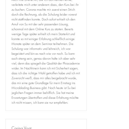
verleitete mich unter anderem dazu, den Kurs bei ihr
zu buchen. Corona machte mir zuerst einen Strich
durch die Rechnung, als die Schulung leider vorerst
nicht stattfinden konnte. Doch sofort erhielt ich den
Anruf von Su mit der sehr passenden Lösung,
schonmal mit dem Online Kurs zu starten. Bereits
wenige Tage später erhielt ich mein Starterkit und
konnte so mit einiger Erfahrung schließlich einige
Monate später an dem Seminar teilnehmen. Die
Schulung war informativ und lehrreich, ich war
begeistert und bin es nach wie vor noch. Su kann
auch streng sein, genau davon halte ich aber sehr
viel, denn das spiegelt die Qualität der Phiacademie
wider. Im Nachhinein kann ich mit Sicherheit sagen,
dass ich die richtige Wahl getroffen habe und ich mit
Zuversicht weiß, dass mir alles beigebracht wurde,
das mir eine gute Grundlage für mein Einstieg ins
Microblading Business gibt. Noch heute ist Su bei
jeglichen Fragen immer behilflich. Sie hat meine
Erwartungen übertroffen und diese Erfahrung möchte
ich nicht missen, ich kann sie nur empfehlen.
Carina Vogt