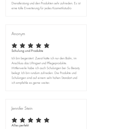
Dienstleistung und den Produkten sehr zufrieden. Es ist
eine tolle Erweiterung für jedes Kosmetikstudio
Anonym
durchschnittliches Rating ist 5 von 5
Schulung und Produkte
Ich bin begeistert. Zuerst hatte ich nur den Balm, im
Anschluss das Liftingset und Pflegeprodukte.
Mittlerweile habe ich auch Schulungen bei Su Beauty
belegt. Ich bin rundum zufrieden. Die Produkte und
Schulungen sind auf einem sehr hohen Standart und
ich empfehle es gerne weiter.
Jennifer Stein
durchschnittliches Rating ist 5 von 5
Alles perfekt