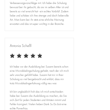
Verbesserungsvorschläge mit. Ich habe die Schulung
bewusst bei ihr gebucht, da sie im selben Alter ist und
bereits so viel erreicht hat - ein echtes Vorbild! Zudem
liebe und schätze ich ihre strenge und doch liebevolle
Art. Man kann bei ihr stets eine ehrliche Meinung
erwarten und das ist super wichtig in der Branche.
Antonia Scheßl
durchschnittliches Rating ist 5 von 5
Ich habe vor der Ausbildung bei Susann bereits schon
eine Microbladingschulung gehabt, nach der ich mich
sehr unsicher gefühlt habe. Susann hat mir in Ihrer
Schulung so viel beigebracht und erklärt, dass mir
trotz Microbladingerfahrung völlig neu war. ​
Ich bin unglaublich froh das ich mich entschieden
habe bei Susann die Ausbildung zu machen, da Sie
sich Zeit für jeden Studenten und Artisten nimmt und
Fehler korrigiert. Vielen lieben Dank Su Du bist eine
echte Powerfrau.