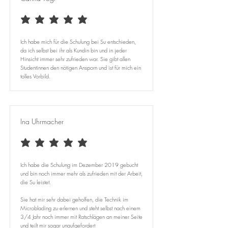
durchschnittliches Rating ist 5 von 5
Ich habe mich für die Schulung bei Su entschieden,
da ich selbst bei ihr als Kundin bin und in jeder
Hinsicht immer sehr zufrieden war. Sie gibt allen
Studentinnen den nötigen Ansporn und ist für mich ein
tolles Vorbild.
Ina Uhrmacher
durchschnittliches Rating ist 5 von 5
Ich habe die Schulung im Dezember 2019 gebucht
und bin noch immer mehr als zufrieden mit der Arbeit,
die Su leistet.
Sie hat mir sehr dabei geholfen, die Technik im
Microblading zu erlernen und steht selbst nach einem
3/4 Jahr noch immer mit Ratschlägen an meiner Seite
und teilt mir sogar unaufgefordert