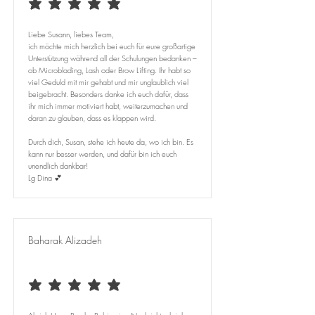
durchschnittliches Rating ist 5 von 5
Liebe Susann, liebes Team,
ich möchte mich herzlich bei euch für eure großartige
Unterstützung während all der Schulungen bedanken –
ob Microblading, Lash oder Brow Lifting. Ihr habt so
viel Geduld mit mir gehabt und mir unglaublich viel
beigebracht. Besonders danke ich euch dafür, dass
ihr mich immer motiviert habt, weiterzumachen und
daran zu glauben, dass es klappen wird.
Durch dich, Susan, stehe ich heute da, wo ich bin. Es
kann nur besser werden, und dafür bin ich euch
unendlich dankbar!
Lg Dina 💕
Baharak Alizadeh
durchschnittliches Rating ist 5 von 5