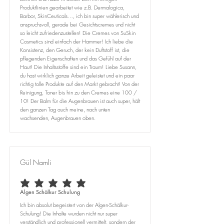
Produktlinien gearbeitet wie z.B. Dermalogica,
Barbor, SkinCeuticals…, ich bin super wählerisch und
anspruchsvoll, gerade bei Gesichtscremes und nicht
so leicht zufriedenzustellen! Die Cremes von SuSkin
Cosmetics sind einfach der Hammer! Ich liebe die
Konsistenz, den Geruch, der kein Duftstoff ist, die
pflegenden Eigenschaften und das Gefühl auf der
Haut! Die Inhaltsstoffe sind ein Traum! Liebe Susann,
du hast wirklich ganze Arbeit geleistet und ein paar
richtig tolle Produkte auf den Markt gebracht! Von der
Reinigung, Toner bis hin zu den Cremes eine 100 /
10! Der Balm für die Augenbrauen ist auch super, hält
den ganzen Tag auch meine, nach unten
wachsenden, Augenbrauen oben.
Gül Namli
durchschnittliches Rating ist 5 von 5
Algen Schälkur Schulung
Ich bin absolut begeistert von der Algen-Schälkur-
Schulung! Die Inhalte wurden nicht nur super
verständlich und professionell vermittelt, sondern der