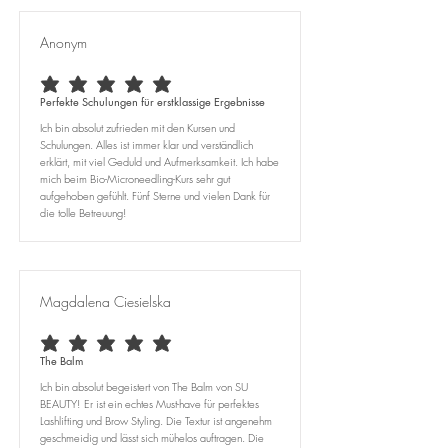
✔ Beruhigend: Aloe Vera und Wildrosenöl
Carbomer, Ethylhexylglycerin, Ceramide
beruhigen und regenerieren die Haut.
EOP
✔ Intensive Hydratation: Mangobutter und
Anonym
Hyaluronsäure spenden der Haut intensive
Feuchtigkeit.
durchschnittliches Rating ist 5 von 5
Perfekte Schulungen für erstklassige Ergebnisse
✔ Für alle Hauttypen geeignet: Auch für
empfindliche Haut geeignet.
Ich bin absolut zufrieden mit den Kursen und
Schulungen. Alles ist immer klar und verständlich
✔ Frei von schädlichen Inhaltsstoffen: Enthält
erklärt, mit viel Geduld und Aufmerksamkeit. Ich habe
keine Sulfate, Parabene oder künstliche
mich beim Bio-Microneedling-Kurs sehr gut
Farbstoffe.
aufgehoben gefühlt. Fünf Sterne und vielen Dank für
✔ Vegan: Enthält keine tierischen
die tolle Betreuung!
Inhaltsstoffe.
✔ Tierversuchsfrei
Magdalena Ciesielska
durchschnittliches Rating ist 5 von 5
The Balm
Ich bin absolut begeistert von The Balm von SU
BEAUTY! Er ist ein echtes Must-have für perfektes
Lashlifting und Brow Styling. Die Textur ist angenehm
geschmeidig und lässt sich mühelos auftragen. Die