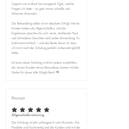
Support war einfach hervorragend. Egal, welche
Fragen ich hatte – es gab immer schnelle und
hilfreiche Antworten.
Die Behandlung selbst ist ein absoluter Erfolg! Meine
Kunden lieben die Algen-Schälkur, und die
Ergebnisse sprechen für sich: reine, strahlende Haut
und zufriedene Gesichter nach jeder Anwendung. Es
funktioniert einfach – und das Beste daran ist, dass
ich mich nach der Schulung perfekt vorbereitet gefühlt
habe.
Ich kann diese Schulung wirklich jedem empfehlen,
der seinen Kunden etwas Besonderes bieten möchte.
Danke für diese tolle Möglichkeit! 💚
Anonym
durchschnittliches Rating ist 5 von 5
Allgenschälkurschulung
Die Schulung ist sehr umfangreich und informativ. Die
Produkte sind hochwertig und die Kunden sind mit der