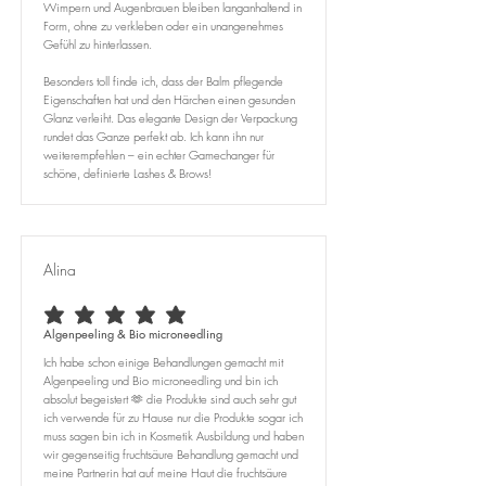
Wimpern und Augenbrauen bleiben langanhaltend in
Form, ohne zu verkleben oder ein unangenehmes
Gefühl zu hinterlassen.
Besonders toll finde ich, dass der Balm pflegende
Eigenschaften hat und den Härchen einen gesunden
Glanz verleiht. Das elegante Design der Verpackung
rundet das Ganze perfekt ab. Ich kann ihn nur
weiterempfehlen – ein echter Gamechanger für
schöne, definierte Lashes & Brows!
Alina
durchschnittliches Rating ist 5 von 5
Algenpeeling & Bio microneedling
Ich habe schon einige Behandlungen gemacht mit
Algenpeeling und Bio microneedling und bin ich
absolut begeistert 🫶 die Produkte sind auch sehr gut
ich verwende für zu Hause nur die Produkte sogar ich
muss sagen bin ich in Kosmetik Ausbildung und haben
wir gegenseitig fruchtsäure Behandlung gemacht und
meine Partnerin hat auf meine Haut die fruchtsäure