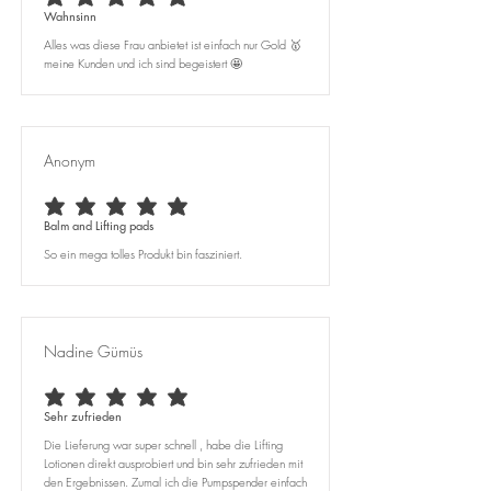
durchschnittliches Rating ist 5 von 5
Wahnsinn
Alles was diese Frau anbietet ist einfach nur Gold 🥇
meine Kunden und ich sind begeistert 🤩
Anonym
durchschnittliches Rating ist 5 von 5
Balm and Lifting pads
So ein mega tolles Produkt bin fasziniert.
Nadine Gümüs
durchschnittliches Rating ist 5 von 5
Sehr zufrieden
Die Lieferung war super schnell , habe die Lifting
Lotionen direkt ausprobiert und bin sehr zufrieden mit
den Ergebnissen. Zumal ich die Pumpspender einfach