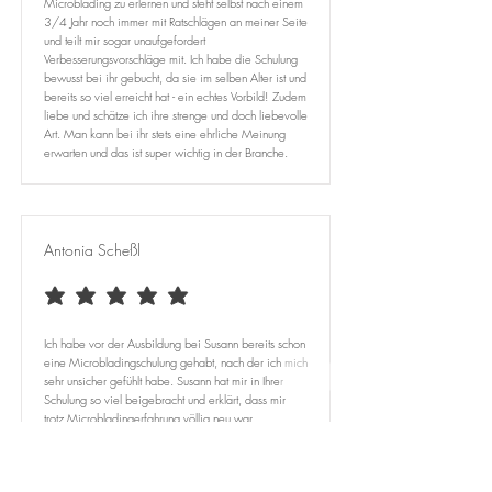
Microblading zu erlernen und steht selbst nach einem
3/4 Jahr noch immer mit Ratschlägen an meiner Seite
und teilt mir sogar unaufgefordert
Verbesserungsvorschläge mit. Ich habe die Schulung
bewusst bei ihr gebucht, da sie im selben Alter ist und
bereits so viel erreicht hat - ein echtes Vorbild! Zudem
liebe und schätze ich ihre strenge und doch liebevolle
Art. Man kann bei ihr stets eine ehrliche Meinung
erwarten und das ist super wichtig in der Branche.
Antonia Scheßl
durchschnittliches Rating ist 5 von 5
Ich habe vor der Ausbildung bei Susann bereits schon
eine Microbladingschulung gehabt, nach der ich mich
sehr unsicher gefühlt habe. Susann hat mir in Ihrer
Schulung so viel beigebracht und erklärt, dass mir
trotz Microbladingerfahrung völlig neu war. ​
Ich bin unglaublich froh das ich mich entschieden
habe bei Susann die Ausbildung zu machen, da Sie