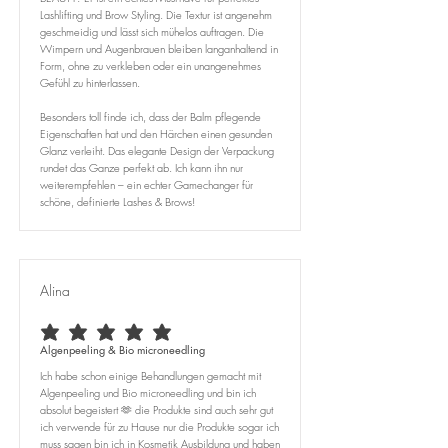
Lashlifting und Brow Styling. Die Textur ist angenehm
geschmeidig und lässt sich mühelos auftragen. Die
Wimpern und Augenbrauen bleiben langanhaltend in
Form, ohne zu verkleben oder ein unangenehmes
Gefühl zu hinterlassen.
Besonders toll finde ich, dass der Balm pflegende
Eigenschaften hat und den Härchen einen gesunden
Glanz verleiht. Das elegante Design der Verpackung
rundet das Ganze perfekt ab. Ich kann ihn nur
weiterempfehlen – ein echter Gamechanger für
schöne, definierte Lashes & Brows!
Alina
durchschnittliches Rating ist 5 von 5
Algenpeeling & Bio microneedling
Ich habe schon einige Behandlungen gemacht mit
Algenpeeling und Bio microneedling und bin ich
absolut begeistert 🫶 die Produkte sind auch sehr gut
ich verwende für zu Hause nur die Produkte sogar ich
muss sagen bin ich in Kosmetik Ausbildung und haben