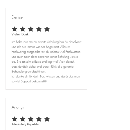
Denise
durchschnittliches Rating ist 5 von 5
Vielen Dank
Ich habe nun meine zweite Schulung bei Su absolviert
und ich bin immer wieder begeistert. Alles ist
hochwertig ausgearbeitet, du erlernst viel Fachwissen
und auch nach dem bestehen einer Schulung ,ist sie
da. Sie ist sehr präzise und legt viel Wert darauf,
dass du dich sicher und bereit fühlst die gelernte
Behandlung durchzuführen.
Ich danke dir für dein Fachwissen und dafür das man
so viel Support bekommt🫶
Anonym
durchschnittliches Rating ist 5 von 5
Absolutely Begeistert