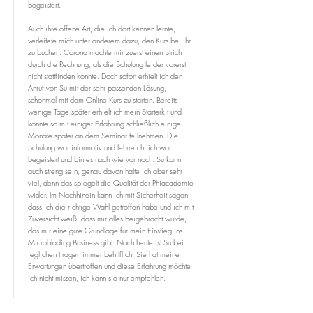
begeistert.
Auch ihre offene Art, die ich dort kennen lernte,
verleitete mich unter anderem dazu, den Kurs bei ihr
zu buchen. Corona machte mir zuerst einen Strich
durch die Rechnung, als die Schulung leider vorerst
nicht stattfinden konnte. Doch sofort erhielt ich den
Anruf von Su mit der sehr passenden Lösung,
schonmal mit dem Online Kurs zu starten. Bereits
wenige Tage später erhielt ich mein Starterkit und
konnte so mit einiger Erfahrung schließlich einige
Monate später an dem Seminar teilnehmen. Die
Schulung war informativ und lehrreich, ich war
begeistert und bin es nach wie vor noch. Su kann
auch streng sein, genau davon halte ich aber sehr
viel, denn das spiegelt die Qualität der Phiacademie
wider. Im Nachhinein kann ich mit Sicherheit sagen,
dass ich die richtige Wahl getroffen habe und ich mit
Zuversicht weiß, dass mir alles beigebracht wurde,
das mir eine gute Grundlage für mein Einstieg ins
Microblading Business gibt. Noch heute ist Su bei
jeglichen Fragen immer behilflich. Sie hat meine
Erwartungen übertroffen und diese Erfahrung möchte
ich nicht missen, ich kann sie nur empfehlen.