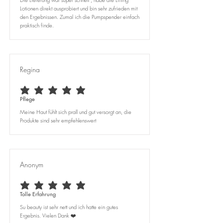
Lotionen direkt ausprobiert und bin sehr zufrieden mit
den Ergebnissen. Zumal ich die Pumpspender einfach
praktisch finde.
Regina
durchschnittliches Rating ist 5 von 5
Pflege
Meine Haut fühlt sich prall und gut versorgt an, die
Produkte sind sehr empfehlenswert
Anonym
durchschnittliches Rating ist 5 von 5
Tolle Erfahrung
Su beauty ist sehr nett und ich hatte ein gutes
Ergebnis. Vielen Dank ❤️