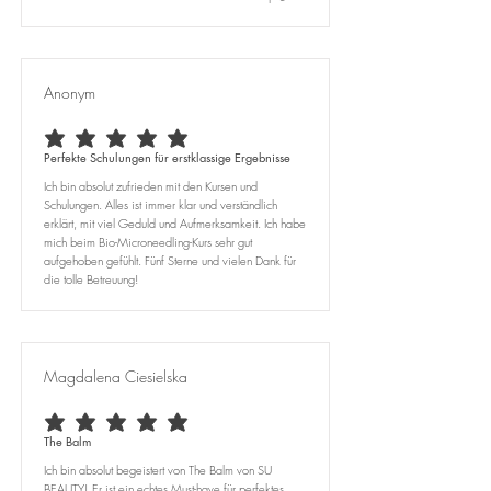
Anonym
durchschnittliches Rating ist 5 von 5
Perfekte Schulungen für erstklassige Ergebnisse
Ich bin absolut zufrieden mit den Kursen und
Schulungen. Alles ist immer klar und verständlich
erklärt, mit viel Geduld und Aufmerksamkeit. Ich habe
mich beim Bio-Microneedling-Kurs sehr gut
aufgehoben gefühlt. Fünf Sterne und vielen Dank für
die tolle Betreuung!
Magdalena Ciesielska
durchschnittliches Rating ist 5 von 5
The Balm
Ich bin absolut begeistert von The Balm von SU
BEAUTY! Er ist ein echtes Must-have für perfektes