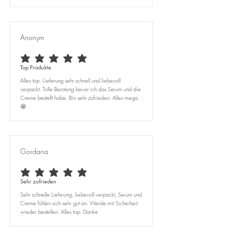
Anonym
durchschnittliches Rating ist 5 von 5
Top Produkte
Alles top. Lieferung sehr schnell und liebevoll
verpackt. Tolle Beratung bevor ich das Serum und die
Creme bestellt habe. Bin sehr zufrieden. Alles mega
🤩
Gordana
durchschnittliches Rating ist 5 von 5
Sehr zufrieden
Sehr schnelle Lieferung, liebevoll verpackt, Serum und
Creme fühlen sich sehr gut an. Werde mit Sicherheit
wieder bestellen. Alles top. Danke