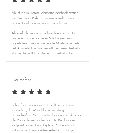
durchschnittliches Rating ist 5 von 5
Als ich Herrn Branko Babic eine Nachricht schrieb,
um etwas über Phibrows zu lernen, stellte er mich
Susann Herdegen vor, um etwas zu lernen.
Also rief ich Susann an und meldete mich an. Es
wurde ein ausgezeichnetes Schulungsseminar
abgehalten. Susann ist eine tolle Masterin und sehr
nett, kompetent und meisterhaft. Sie unterrichtet sehr
klar und freundlich. Ich freue mich sehr darüber.
Lisa Hafner
durchschnittliches Rating ist 5 von 5
Schon für eine längere Zeit spielte ich mit dem
Gedanken, die Microblading Schulung
abzuschließen. Mir war sofort klar, dass ich dies bei
der Phiacademie machen möchte. Bis dann der
Zeitpunkt passend war, folgte ich Su bereits auf
Instagram und war von Ihrer Arbeit schon länger