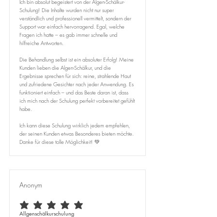
Ich bin absolut begeistert von der Algen-Schälkur-
Schulung! Die Inhalte wurden nicht nur super
verständlich und professionell vermittelt, sondern der
Support war einfach hervorragend. Egal, welche
Fragen ich hatte – es gab immer schnelle und
hilfreiche Antworten.
Die Behandlung selbst ist ein absoluter Erfolg! Meine
Kunden lieben die Algen-Schälkur, und die
Ergebnisse sprechen für sich: reine, strahlende Haut
und zufriedene Gesichter nach jeder Anwendung. Es
funktioniert einfach – und das Beste daran ist, dass
ich mich nach der Schulung perfekt vorbereitet gefühlt
habe.
Ich kann diese Schulung wirklich jedem empfehlen,
der seinen Kunden etwas Besonderes bieten möchte.
Danke für diese tolle Möglichkeit! 💚
Anonym
durchschnittliches Rating ist 5 von 5
Allgenschälkurschulung