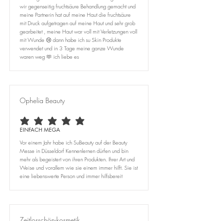
wir gegenseitig fruchtsäure Behandlung gemacht und
meine Partnerin hat auf meine Haut die fruchtsäure
mit Druck aufgetragen auf meine Haut und sehr grob
gearbeitet , meine Haut war voll mit Verletzungen voll
mit Wunde 😢 dann habe ich su Skin Produkte
verwendet und in 3 Tage meine ganze Wunde
waren weg 🫶 ich liebe es
Ophelia Beauty
durchschnittliches Rating ist 5 von 5
EINFACH MEGA
Vor einem Jahr habe ich SuBeauty auf der Beauty
Messe in Düsseldorf Kennenlernen dürfen und bin
mehr als begeistert von ihren Produkten. Ihrer Art und
Weise und vorallem wie sie einem immer hilft. Sie ist
eine liebenswerte Person und immer hilfsbereit
Zeitlosschön-kosmetik