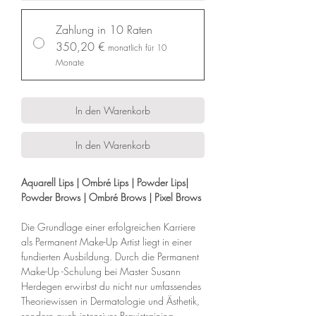
Zahlung in 10 Raten
350,20 €
monatlich für 10
Monate
In den Warenkorb
In den Warenkorb
Aquarell Lips | Ombré Lips | Powder Lips|
Powder Brows | Ombré Brows | Pixel Brows
Die Grundlage einer erfolgreichen Karriere
als Permanent Make-Up Artist liegt in einer
fundierten Ausbildung. Durch die Permanent
Make-Up -Schulung bei Master Susann
Herdegen erwirbst du nicht nur umfassendes
Theoriewissen in Dermatologie und Ästhetik,
sondern auch intensives Praxistraining.