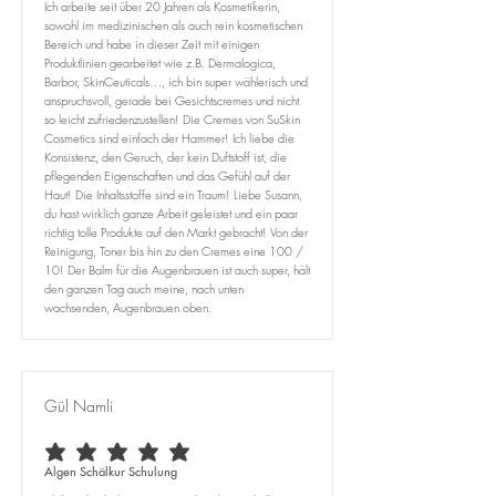
Ich arbeite seit über 20 Jahren als Kosmetikerin,
sowohl im medizinischen als auch rein kosmetischen
Bereich und habe in dieser Zeit mit einigen
Produktlinien gearbeitet wie z.B. Dermalogica,
Barbor, SkinCeuticals…, ich bin super wählerisch und
anspruchsvoll, gerade bei Gesichtscremes und nicht
so leicht zufriedenzustellen! Die Cremes von SuSkin
Cosmetics sind einfach der Hammer! Ich liebe die
Konsistenz, den Geruch, der kein Duftstoff ist, die
pflegenden Eigenschaften und das Gefühl auf der
Haut! Die Inhaltsstoffe sind ein Traum! Liebe Susann,
du hast wirklich ganze Arbeit geleistet und ein paar
richtig tolle Produkte auf den Markt gebracht! Von der
Reinigung, Toner bis hin zu den Cremes eine 100 /
10! Der Balm für die Augenbrauen ist auch super, hält
den ganzen Tag auch meine, nach unten
wachsenden, Augenbrauen oben.
Gül Namli
durchschnittliches Rating ist 5 von 5
Algen Schälkur Schulung