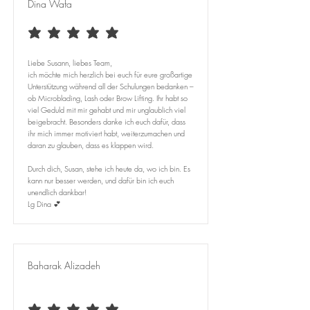
Dina Wafa
durchschnittliches Rating ist 5 von 5
Liebe Susann, liebes Team,
ich möchte mich herzlich bei euch für eure großartige
Unterstützung während all der Schulungen bedanken –
ob Microblading, Lash oder Brow Lifting. Ihr habt so
viel Geduld mit mir gehabt und mir unglaublich viel
beigebracht. Besonders danke ich euch dafür, dass
ihr mich immer motiviert habt, weiterzumachen und
daran zu glauben, dass es klappen wird.
Durch dich, Susan, stehe ich heute da, wo ich bin. Es
kann nur besser werden, und dafür bin ich euch
unendlich dankbar!
Lg Dina 💕
Baharak Alizadeh