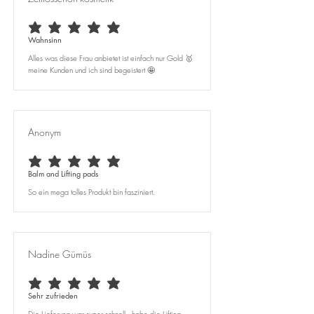
durchschnittliches Rating ist 5 von 5
Wahnsinn
Alles was diese Frau anbietet ist einfach nur Gold 🥇
meine Kunden und ich sind begeistert 🤩
Anonym
durchschnittliches Rating ist 5 von 5
Balm and Lifting pads
So ein mega tolles Produkt bin fasziniert.
Nadine Gümüs
durchschnittliches Rating ist 5 von 5
Sehr zufrieden
Die Lieferung war super schnell , habe die Lifting