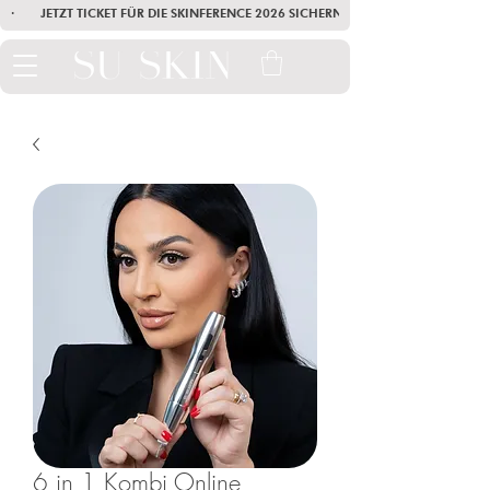
·        JETZT TICKET FÜR DIE SKINFERENCE 2026 SICHERN        ·       SEI AM
6 in 1 Kombi Online