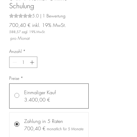
Schulung
5.0 | 1 Bewertung
Das Rating beträgt 5.0 von fünf Sternen, basierend auf 1 B
700,40 €
inkl. 19% MwSt.
588,57
zzgl. 19% MwSt.
Preis
pro Monat
Anzahl
*
Preise
*
Einmaliger Kauf
3.400,00 €
Zahlung in 5 Raten
700,40 €
monatlich für 5 Monate