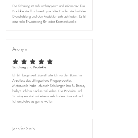
Die Schulung ist sehr umfangreich und informativ. Die
Produkte sind hochwertig und die Kunden sind mit der
Dienstleistung und den Produkten sehr zufrieden. Es ist
eine tolle Erweiterung für jedes Kosmetikstudio
Anonym
durchschnittliches Rating ist 5 von 5
Schulung und Produkte
Ich bin begeistert. Zuerst hatte ich nur den Balm, im
Anschluss das Liftingset und Pflegeprodukte.
Mittlerweile habe ich auch Schulungen bei Su Beauty
belegt. Ich bin rundum zufrieden. Die Produkte und
Schulungen sind auf einem sehr hohen Standart und
ich empfehle es gerne weiter.
Jennifer Stein