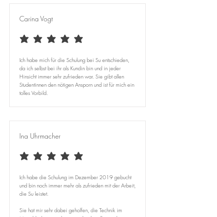
Carina Vogt
durchschnittliches Rating ist 5 von 5
Ich habe mich für die Schulung bei Su entschieden,
da ich selbst bei ihr als Kundin bin und in jeder
Hinsicht immer sehr zufrieden war. Sie gibt allen
Studentinnen den nötigen Ansporn und ist für mich ein
tolles Vorbild.
Ina Uhrmacher
durchschnittliches Rating ist 5 von 5
Ich habe die Schulung im Dezember 2019 gebucht
und bin noch immer mehr als zufrieden mit der Arbeit,
die Su leistet.
Sie hat mir sehr dabei geholfen, die Technik im