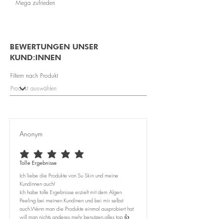
Mega zufrieden
BEWERTUNGEN UNSER
KUND:INNEN
Filtern nach Produkt
Anonym
durchschnittliches Rating ist 5 von 5
Tolle Ergebnisse
Ich liebe die Produkte von Su Skin und meine
Kundinnen auch!
Ich habe tolle Ergebnisse erzielt mit dem Algen
Peeling bei meinen Kundinen und bei mir selbst
auch.Wenn man die Produkte einmal ausprobiert hat
will man nichts anderes mehr benutzen.alles top 👍