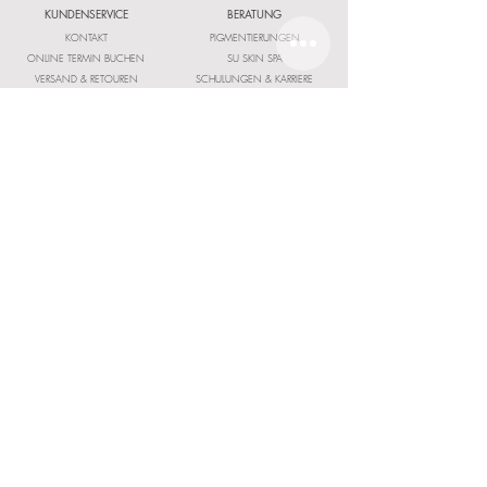
KUNDENSERVICE
BERATUNG
KONTAKT
PIGMENTIERUNGEN
ONLINE TERMIN BUCHEN
SU SKIN SPA
VERSAND & RETOUREN
SCHULUNGEN & KARRIERE
FAQ
STARTERKITS & GESCHÄFTSKUNDEN
INFORMATIONEN
RECHTLICHES
STANDORT
AGB
JOB`S & KARRIERE
IMPRESSUM
PRESSE & KOOPERATIONSANFRAGEN
DATENSCHUTZ
SOCIAL
DOWNLOADE UNSERE KOSTENLOSE SU SKIN APP
SPRACHE
© 2026 SU SKIN GmbH