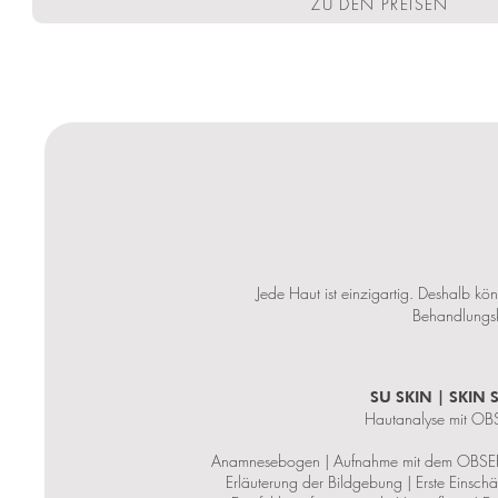
ZU DEN PREISEN
Jede Haut ist einzigartig. Deshalb kö
Behandlungsk
SU SKIN | SKIN
Hautanalyse mit O
Anamnesebogen | Aufnahme mit dem OBSER
Erläuterung der Bildgebung | Erste Einsch