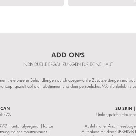
ADD ON'S
INDIVIDUELLE ERGÄNZUNGEN FÜR DEINE HAUT
nnen viele unserer Behandlungen durch ausgewählte Zusatzleistungen individue
onzept gezielt auf dich abstimmen und dein persönliches Wohlfühlerlebnis per
 SCAN
SU SKIN 
BSERV®
Umfangreiche Hautana
V® Hautanalysegerät | Kurze
Ausführlicher Anamneseboge
ätzung deines Hautzustands |
Aufnahme mit dem OBSERV® Haut