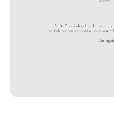
15,00 €
Sanfte Zusatzbehandlung für ein sichtb
Hautschüppchen schonend mit einer sterilen D
Das Ergebn