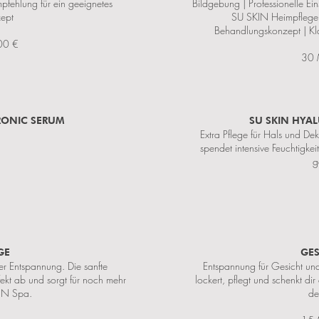
pfehlung für ein geeignetes
Bildgebung | Professionelle Ei
ept
SU SKIN Heimpflegep
Behandlungskonzept | Kla
00 €
30 
RONIC SERUM
SU SKIN HYA
Extra Pflege für Hals und De
spendet intensive Feuchtigkeit
g
GE
GE
 Entspannung. Die sanfte
Entspannung für Gesicht un
kt ab und sorgt für noch mehr
lockert, pflegt und schenkt 
IN Spa.
de