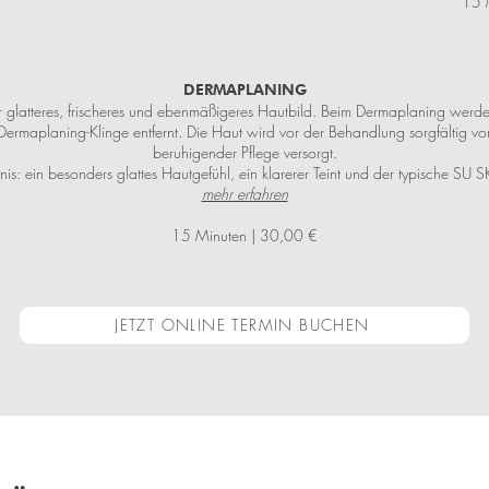
15 
DERMAPLANING
ar glatteres, frischeres und ebenmäßigeres Hautbild. Beim Dermaplaning wer
ermaplaning-Klinge entfernt. Die Haut wird vor der Behandlung sorgfältig vorb
beruhigender Pflege versorgt.
is: ein besonders glattes Hautgefühl, ein klarerer Teint und der typische SU
mehr erfahren
15 Minuten | 30,00 €
JETZT ONLINE TERMIN BUCHEN