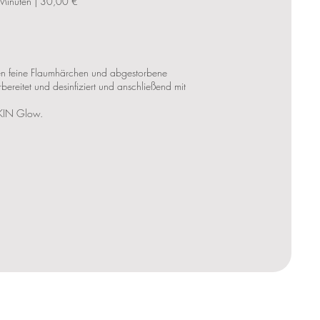
Minuten | 30,00 €
den feine Flaumhärchen und abgestorbene
ereitet und desinfiziert und anschließend mit
 SKIN Glow.