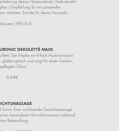
nschätzung deines Hautzustands | Individueller
lan | Empfehlung für ein passendes
re nächsten Schritte für deine Hautziele
Minuten | 89,00 €
LURONIC DEKOLETTÉ MASK
kolleté: Die Maske mit 4-fach Hyaluronsäure
, glättet optisch und sorgt für einen frischen,
epflegten Glow.
9,99€
SICHTSMASSAGE
d Sinne: Eine wohltuende Gesichtsmassage
dir einen besonderen Verwöhnmoment während
iner Behandlung.