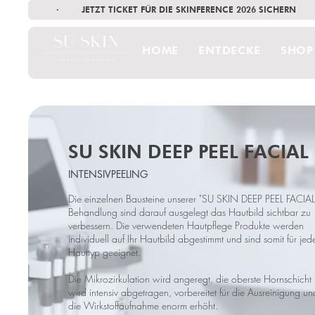
·        JETZT TICKET FÜR DIE SKINFERENCE 2026 SICHERN   
HOME
ENTDECKE
SHOP
SU SKIN DEEP PEEL FACIAL
INTENSIVPEELING
Die einzelnen Bausteine unserer "
SU SKIN DEEP PEEL FACIAL
Behandlung sind darauf ausgelegt das Hautbild sichtbar zu
verbessern. Die verwendeten Hautpflege Produkte werden
individuell auf Ihr Hautbild abgestimmt und sind somit für jed
Hauttyp geeignet.
Die Mikrozirkulation wird angeregt, die oberste Hornschicht
wird intensiv abgetragen, vorbereitet für die Ausreinigung un
die Wirkstoffaufnahme enorm erhöht.