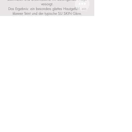
versorgt.
Das Ergebnis: ein besonders glattes Hautgefühl, ein
klarerer Teint und der typische SU SKIN Glow.
mehr erfahren
15 Minuten | 30,00 €
JETZT ONLINE TERMIN BUCHEN
DAS KÖNNTE DICH AUCH
INTERESSIEREN