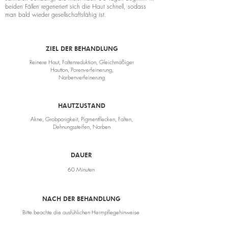
beiden Fällen regeneriert sich die Haut schnell, sodass
man bald wieder gesellschaftsfähig ist.
ZIEL DER BEHANDLUNG
Reinere Haut, Faltenreduktion, Gleichmäßiger
Hautton, Porenverfeinerung,
Narbenverfeinerung
HAUTZUSTAND
Akne, Grobporigkeit, Pigmentflecken, Falten,
Dehnungssteifen, Narben
DAUER
60 Minuten
NACH DER BEHANDLUNG
Bitte beachte die ausfühlichen Heimpflegehinweise