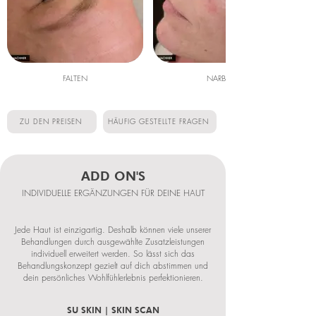
FALTEN
NARBEN
ZU DEN PREISEN
HÄUFIG GESTELLTE FRAGEN
ADD ON'S
INDIVIDUELLE ERGÄNZUNGEN FÜR DEINE HAUT
Jede Haut ist einzigartig. Deshalb können viele unserer
Behandlungen durch ausgewählte Zusatzleistungen
individuell erweitert werden. So lässt sich das
Behandlungskonzept gezielt auf dich abstimmen und
dein persönliches Wohlfühlerlebnis perfektionieren.
SU SKIN | SKIN SCAN