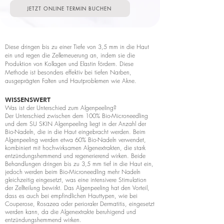
JETZT ONLINE TERMIN BUCHEN
Diese dringen bis zu einer Tiefe von 3,5 mm in die Haut
ein und regen die Zellerneuerung an, indem sie die
Produktion von Kollagen und Elastin fördern. Diese
Methode ist besonders effektiv bei tiefen Narben,
ausgeprägten Falten und Hautproblemen wie Akne.
WISSENSWERT
Was ist der Unterschied zum Algenpeeling?
Der Unterschied zwischen dem 100% Bio-Microneedling
und dem SU SKIN Algenpeeling liegt in der Anzahl der
Bio-Nadeln, die in die Haut eingebracht werden. Beim
Algenpeeling werden etwa 60% Bio-Nadeln verwendet,
kombiniert mit hochwirksamen Algenextrakten, die stark
entzündungshemmend und regenerierend wirken. Beide
Behandlungen dringen bis zu 3,5 mm tief in die Haut ein,
jedoch werden beim Bio-Microneedling mehr Nadeln
gleichzeitig eingesetzt, was eine intensivere Stimulation
der Zellteilung bewirkt. Das Algenpeeling hat den Vorteil,
dass es auch bei empfindlichen Hauttypen, wie bei
Couperose, Rosazea oder perioraler Dermatitis, eingesetzt
werden kann, da die Algenextrakte beruhigend und
entzündungshemmend wirken.