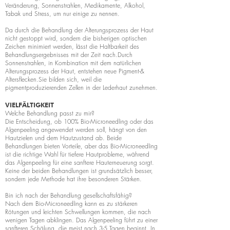
Veränderung, Sonnenstrahlen, Medikamente, Alkohol,
Tabak und Stress, um nur einige zu nennen.
Da durch die Behandlung der Alterungsprozess der Haut
nicht gestoppt wird, sondern die bisherigen optischen
Zeichen minimiert werden, lässt die Haltbarkeit des
Behandlungsergebnisses mit der Zeit nach.Durch
Sonnenstrahlen, in Kombination mit dem natürlichen
Alterungsprozess der Haut, entstehen neue Pigment-&
Altersflecken.Sie bilden sich, weil die
pigmentproduzierenden Zellen in der Lederhaut zunehmen.
VIELFÄLTIGKEIT
Welche Behandlung passt zu mir?
Die Entscheidung, ob 100% Bio-Microneedling oder das
Algenpeeling angewendet werden soll, hängt von den
Hautzielen und dem Hautzustand ab. Beide
Behandlungen bieten Vorteile, aber das Bio-Microneedling
ist die richtige Wahl für tiefere Hautprobleme, während
das Algenpeeling für eine sanftere Hauterneuerung sorgt.
Keine der beiden Behandlungen ist grundsätzlich besser,
sondern jede Methode hat ihre besonderen Stärken.
Bin ich nach der Behandlung gesellschaftsfähig?
Nach dem Bio-Microneedling kann es zu stärkeren
Rötungen und leichten Schwellungen kommen, die nach
wenigen Tagen abklingen. Das Algenpeeling führt zu einer
sanfteren Schälung, die meist nach 3-5 Tagen beginnt. In