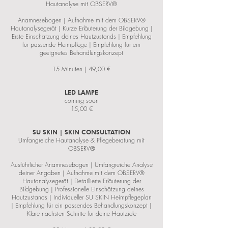
Hautanalyse mit OBSERV®
Anamnesebogen | Aufnahme mit dem OBSERV®
Hautanalysegerät | Kurze Erläuterung der Bildgebung |
Erste Einschätzung deines Hautzustands | Empfehlung
für passende Heimpflege | Empfehlung für ein
geeignetes Behandlungskonzept
15 Minuten | 49,00 €
LED LAMPE
coming soon
15,00 €
SU SKIN | SKIN CONSULTATION
Umfangreiche Hautanalyse & Pflegeberatung mit
OBSERV®
Ausführlicher Anamnesebogen | Umfangreiche Analyse
deiner Angaben | Aufnahme mit dem OBSERV®
Hautanalysegerät | Detaillierte Erläuterung der
Bildgebung | Professionelle Einschätzung deines
Hautzustands | Individueller SU SKIN Heimpflegeplan
| Empfehlung für ein passendes Behandlungskonzept |
Klare nächsten Schritte für deine Hautziele