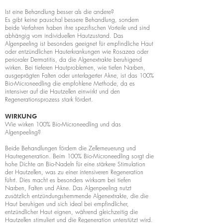
Ist eine Behandlung besser als die andere?
Es gibt keine pauschal bessere Behandlung, sondern
beide Verfahren haben ihre spezifischen Vorteile und sind
abhängig vom individuellen Hautzustand. Das
Algenpeeling ist besonders geeignet für empfindliche Haut
oder entzündlichen Hauterkrankungen wie Rosazea oder
perioraler Dermatitis, da die Algenextrakte beruhigend
wirken. Bei tieferen Hautproblemen, wie tiefen Narben,
ausgeprägten Falten oder unterlagerter Akne, ist das 100%
Bio-Microneedling die empfohlene Methode, da es
intensiver auf die Hautzellen einwirkt und den
Regenerationsprozess stark fördert.
WIRKUNG
Wie wirken 100% Bio-Microneedling und das
Algenpeeling?
Beide Behandlungen fördern die Zellerneuerung und
Hautregeneration. Beim 100% Bio-Microneedling sorgt die
hohe Dichte an Bio-Nadeln für eine stärkere Stimulation
der Hautzellen, was zu einer intensiveren Regeneration
führt. Dies macht es besonders wirksam bei tiefen
Narben, Falten und Akne. Das Algenpeeling nutzt
zusätzlich entzündungshemmende Algenextrakte, die die
Haut beruhigen und sich ideal bei empfindlicher,
entzündlicher Haut eignen, während gleichzeitig die
Hautzellen stimuliert und die Regeneration unterstützt wird.