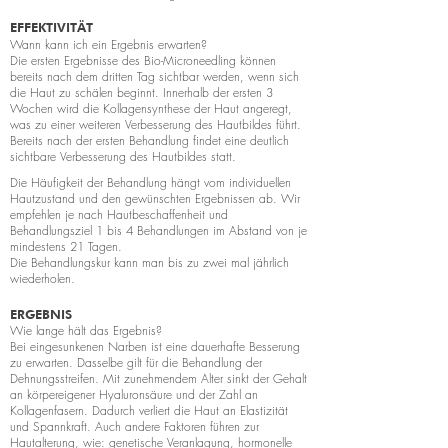
EFFEKTIVITÄT
Wann kann ich ein Ergebnis erwarten?
Die ersten Ergebnisse des Bio-Microneedling können
bereits nach dem dritten Tag sichtbar werden, wenn sich
die Haut zu schälen beginnt. Innerhalb der ersten 3
Wochen wird die Kollagensynthese der Haut angeregt,
was zu einer weiteren Verbesserung des Hautbildes führt.
Bereits nach der ersten Behandlung findet eine deutlich
sichtbare Verbesserung des Hautbildes statt.
Die Häufigkeit der Behandlung hängt vom individuellen
Hautzustand und den gewünschten Ergebnissen ab. Wir
empfehlen je nach Hautbeschaffenheit und
Behandlungsziel 1 bis 4 Behandlungen im Abstand von je
mindestens 21 Tagen.
Die Behandlungskur kann man bis zu zwei mal jährlich
wiederholen.
ERGEBNIS
Wie lange hält das Ergebnis?
Bei eingesunkenen Narben ist eine dauerhafte Besserung
zu erwarten. Dasselbe gilt für die Behandlung der
Dehnungsstreifen. Mit zunehmendem Alter sinkt der Gehalt
an körpereigener Hyaluronsäure und der Zahl an
Kollagenfasern. Dadurch verliert die Haut an Elastizität
und Spannkraft. Auch andere Faktoren führen zur
Hautalterung, wie: genetische Veranlagung, hormonelle