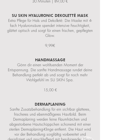
30 Minuten | 89,00 €
SU SKIN HYALURONIC DEKOLETTÉ MASK
Extra Pflege für Hals und Dekolleté: Die Maske mit 4-
fach Hyaluronsäure spendet intensive Feuchtigkeit,
glättet optisch und sorgt für einen frischen, gepflegten
Glow.
9,99€
HANDMASSAGE
Gönn dir einen wohltuenden Moment der
Entspannung. Die sanfte Handmassage rundet deine
Behandlung perfekt ab und sorgt für noch mehr
Wohlgefühl im SU SKIN Spa.
15,00 €
DERMAPLANING
Sanfte Zusatzbehandlung für ein sichtbar glatteres,
frischeres und ebenmäßigeres Hautbild. Beim
Dermaplaning werden feine Flaumhärchen und
abgestorbene Hautschüppchen schonend mit einer
sterilen Dermaplaning-Klinge entfernt. Die Haut wird
vor der Behandlung sorgfältig vorbereitet und
desinfiziert und anschließend mit beruhigender Pflege