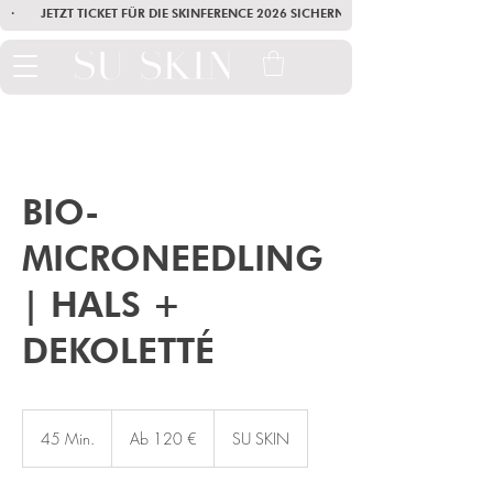
·        JETZT TICKET FÜR DIE SKINFERENCE 2026 SICHERN        ·       SEI AM
BIO-
MICRONEEDLING
| HALS +
DEKOLETTÉ
Ab
120
45 Min.
4
Ab 120 €
SU SKIN
Euro
5
M