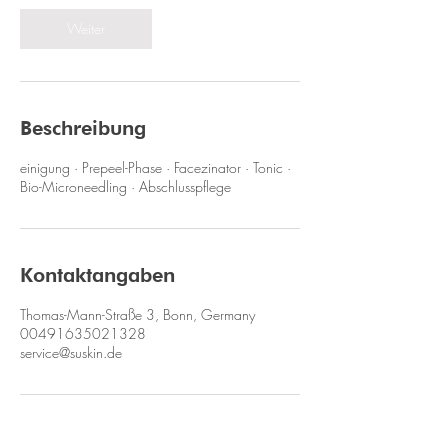
i
n
Weiter
.
Beschreibung
einigung · Prepeel-Phase · Facezinator · Tonic ·
Bio-Microneedling · Abschlusspflege
Kontaktangaben
Thomas-Mann-Straße 3, Bonn, Germany
00491635021328
service@suskin.de