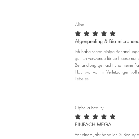
Alina
durchschnittliches Rating ist 5 von 5
Algenpeeling & Bio microneed
Ich habe schon einige Behandlungen
gut ich verwende für zu Hause nur 
Behandlung gemacht und meine Partn
Haut war voll mit Verletzungen vo
liebe es
Ophelia Beauty
durchschnittliches Rating ist 5 von 5
EINFACH MEGA
Vor einem Jahr habe ich SuBeauty au