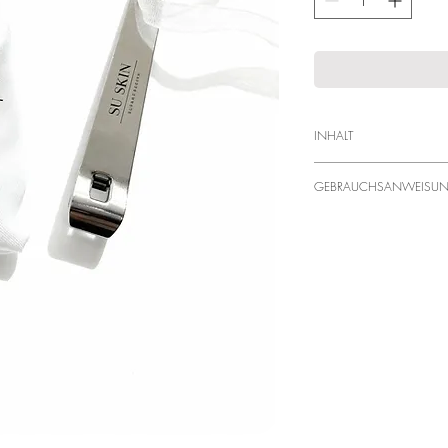
INHALT
1 SU SKIN Ampullenöf
GEBRAUCHSANWEISU
• Öffner am Ampullenv
• Mit leichtem Druck an
• Anschließend das P
verwenden.