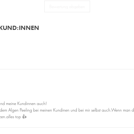
Bewertung abgeben
 KUND:INNEN
 und meine Kundinnen auch!
mit dem Algen Peeling bei meinen Kundinen und bei mir selbst auch.Wenn man d
en.alles top 👍