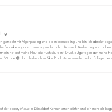
ling
 gemacht mit Algenpeeling und Bio microneedling und bin ich absolut begeis
die Produkte sogar ich muss sagen bin ich in Kosmetik Ausbildung und haben w
erin hat auf meine Haut die fruchtsäure mit Druck aufgetragen auf meine Ha
ll mit Wunde 😢 dann habe ich su Skin Produkte verwendet und in 3 Tage m
f der Beauty Messe in Düsseldorf Kennenlernen dürfen und bin mehr als begeis