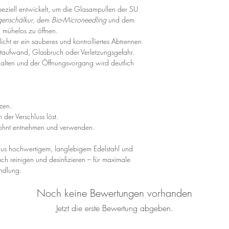
eziell entwickelt, um die Glasampullen der SU
enschälkur
, dem
Bio-Microneedling
und dem
 mühelos zu öffnen.
ht er ein sauberes und kontrolliertes Abtrennen
taufwand, Glasbruch oder Verletzungsgefahr.
erhalten und der Öffnungsvorgang wird deutlich
zen.
 der Verschluss löst.
ohnt entnehmen und verwenden.
aus hochwertigem, langlebigem Edelstahl und
ch reinigen und desinfizieren – für maximale
andlung.
Noch keine Bewertungen vorhanden
Jetzt die erste Bewertung abgeben.