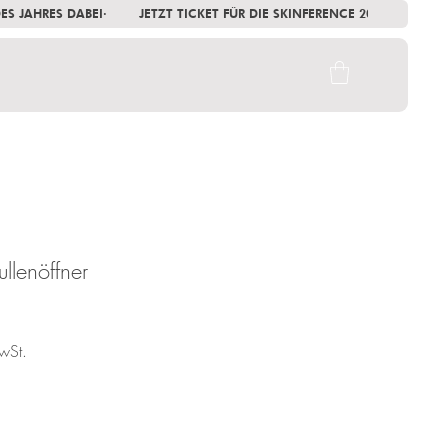
 DES JAHRES DABEI
lenöffner
wSt.