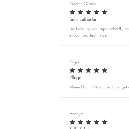
Nadine Gümüs
durchschnittliches Rating ist 5 von 5
Sehr zufrieden
Die Lieferung war super schnell , h
einfach praktisch finde.
Regina
durchschnittliches Rating ist 5 von 5
Pflege
Meine Haut fühlt sich prall und gut
Anonym
durchschnittliches Rating ist 5 von 5