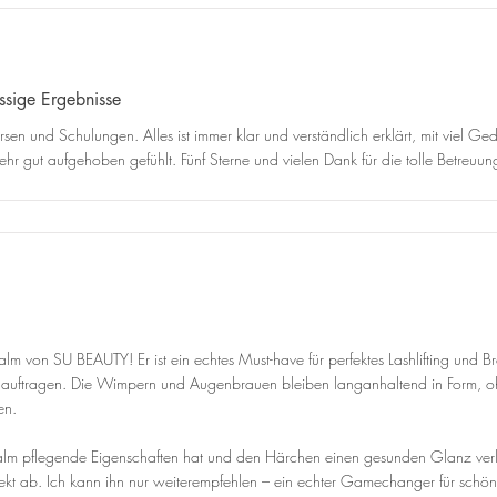
assige Ergebnisse
rsen und Schulungen. Alles ist immer klar und verständlich erklärt, mit viel 
hr gut aufgehoben gefühlt. Fünf Sterne und vielen Dank für die tolle Betreuun
alm von SU BEAUTY! Er ist ein echtes Must-have für perfektes Lashlifting und B
s auftragen. Die Wimpern und Augenbrauen bleiben langanhaltend in Form, o
en.
 Balm pflegende Eigenschaften hat und den Härchen einen gesunden Glanz verl
t ab. Ich kann ihn nur weiterempfehlen – ein echter Gamechanger für schöne