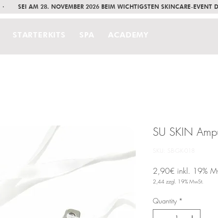
     ·       SEI AM 28. NOVEMBER 2026 BEIM WICHTIGSTEN SKINCARE-EVENT
STARTERKITS
SPA
ACADEMY
SU SKIN Ampul
SKU: SB-GK-018
2,90€
inkl. 19% M
2,44
zzgl. 19% MwSt.
Price
Quantity
*