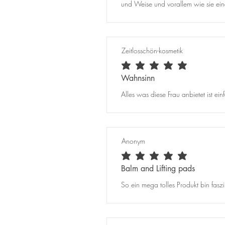
und Weise und vorallem wie sie einem
Zeitlosschön-kosmetik
durchschnittliches Rating ist 5 von 5
Wahnsinn
Alles was diese Frau anbietet ist e
Anonym
durchschnittliches Rating ist 5 von 5
Balm and Lifting pads
So ein mega tolles Produkt bin faszin