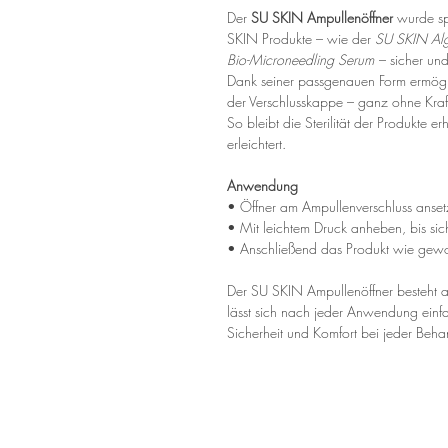
Der
SU SKIN Ampullenöffner
wurde sp
SKIN Produkte – wie der
SU SKIN Alg
Bio-Microneedling Serum
– sicher und
Dank seiner passgenauen Form ermöglic
der Verschlusskappe – ganz ohne Kraf
So bleibt die Sterilität der Produkte 
erleichtert.
Anwendung
• Öffner am Ampullenverschluss anset
• Mit leichtem Druck anheben, bis sich
• Anschließend das Produkt wie gew
Der SU SKIN Ampullenöffner besteht 
lässt sich nach jeder Anwendung einfa
Sicherheit und Komfort bei jeder Beh