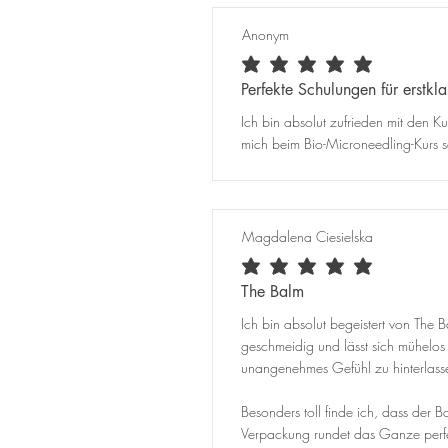
Anonym
durchschnittliches Rating ist 5 von 5
Perfekte Schulungen für erstkl
Ich bin absolut zufrieden mit den Ku
mich beim Bio-Microneedling-Kurs se
Magdalena Ciesielska
durchschnittliches Rating ist 5 von 5
The Balm
Ich bin absolut begeistert von The B
geschmeidig und lässt sich mühelo
unangenehmes Gefühl zu hinterlass
Besonders toll finde ich, dass der
Verpackung rundet das Ganze perfek