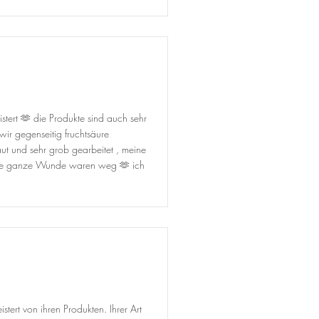
tert 🫶 die Produkte sind auch sehr
ir gegenseitig fruchtsäure
ut und sehr grob gearbeitet , meine
eine ganze Wunde waren weg 🫶 ich
tert von ihren Produkten. Ihrer Art