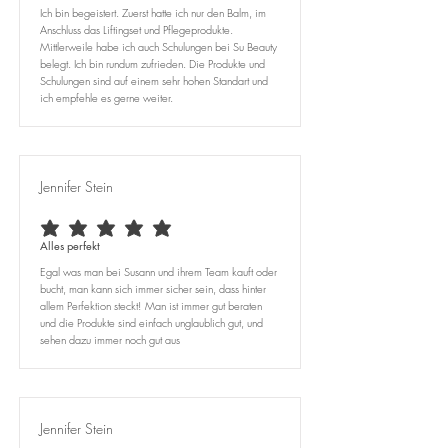
Ich bin begeistert. Zuerst hatte ich nur den Balm, im
Anschluss das Liftingset und Pflegeprodukte.
Mittlerweile habe ich auch Schulungen bei Su Beauty
belegt. Ich bin rundum zufrieden. Die Produkte und
Schulungen sind auf einem sehr hohen Standart und
ich empfehle es gerne weiter.
Jennifer Stein
durchschnittliches Rating ist 5 von 5
Alles perfekt
Egal was man bei Susann und ihrem Team kauft oder
bucht, man kann sich immer sicher sein, dass hinter
allem Perfektion steckt! Man ist immer gut beraten
und die Produkte sind einfach unglaublich gut, und
sehen dazu immer noch gut aus
Jennifer Stein