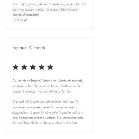
Durch dich, Susan, stehe ich heute da, wo ich bin. Es
kann nur besser werden, und dafür bin ich euch
unendlich dankbar!
Lg Dina 💕
Baharak Alizadeh
durchschnittliches Rating ist 5 von 5
Als ich Herrn Branko Babic eine Nachricht schrieb,
um etwas über Phibrows zu lernen, stellte er mich
Susann Herdegen vor, um etwas zu lernen.
Also rief ich Susann an und meldete mich an. Es
wurde ein ausgezeichnetes Schulungsseminar
abgehalten. Susann ist eine tolle Masterin und sehr
nett, kompetent und meisterhaft. Sie unterrichtet sehr
klar und freundlich. Ich freue mich sehr darüber.