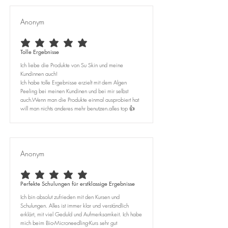
Anonym
durchschnittliches Rating ist 5 von 5
Tolle Ergebnisse
Ich liebe die Produkte von Su Skin und meine
Kundinnen auch!
Ich habe tolle Ergebnisse erzielt mit dem Algen
Peeling bei meinen Kundinen und bei mir selbst
auch.Wenn man die Produkte einmal ausprobiert hat
will man nichts anderes mehr benutzen.alles top 👍
Anonym
durchschnittliches Rating ist 5 von 5
Perfekte Schulungen für erstklassige Ergebnisse
Ich bin absolut zufrieden mit den Kursen und
Schulungen. Alles ist immer klar und verständlich
erklärt, mit viel Geduld und Aufmerksamkeit. Ich habe
mich beim Bio-Microneedling-Kurs sehr gut