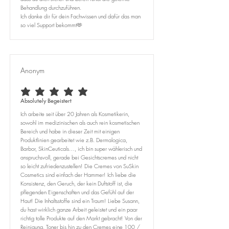
Behandlung durchzuführen.
Ich danke dir für dein Fachwissen und dafür das man
so viel Support bekommt🫶
Anonym
durchschnittliches Rating ist 5 von 5
Absolutely Begeistert
Ich arbeite seit über 20 Jahren als Kosmetikerin,
sowohl im medizinischen als auch rein kosmetischen
Bereich und habe in dieser Zeit mit einigen
Produktlinien gearbeitet wie z.B. Dermalogica,
Barbor, SkinCeuticals…, ich bin super wählerisch und
anspruchsvoll, gerade bei Gesichtscremes und nicht
so leicht zufriedenzustellen! Die Cremes von SuSkin
Cosmetics sind einfach der Hammer! Ich liebe die
Konsistenz, den Geruch, der kein Duftstoff ist, die
pflegenden Eigenschaften und das Gefühl auf der
Haut! Die Inhaltsstoffe sind ein Traum! Liebe Susann,
du hast wirklich ganze Arbeit geleistet und ein paar
richtig tolle Produkte auf den Markt gebracht! Von der
Reinigung, Toner bis hin zu den Cremes eine 100 /