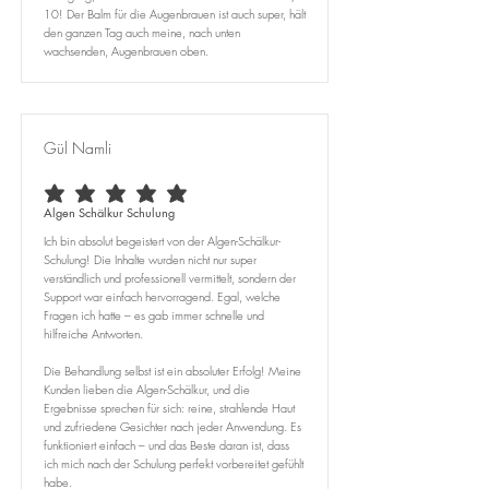
10! Der Balm für die Augenbrauen ist auch super, hält
den ganzen Tag auch meine, nach unten
wachsenden, Augenbrauen oben.
Gül Namli
durchschnittliches Rating ist 5 von 5
Algen Schälkur Schulung
Ich bin absolut begeistert von der Algen-Schälkur-
Schulung! Die Inhalte wurden nicht nur super
verständlich und professionell vermittelt, sondern der
Support war einfach hervorragend. Egal, welche
Fragen ich hatte – es gab immer schnelle und
hilfreiche Antworten.
Die Behandlung selbst ist ein absoluter Erfolg! Meine
Kunden lieben die Algen-Schälkur, und die
Ergebnisse sprechen für sich: reine, strahlende Haut
und zufriedene Gesichter nach jeder Anwendung. Es
funktioniert einfach – und das Beste daran ist, dass
ich mich nach der Schulung perfekt vorbereitet gefühlt
habe.