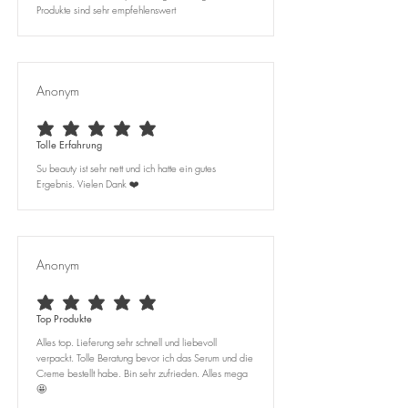
Produkte sind sehr empfehlenswert
Anonym
durchschnittliches Rating ist 5 von 5
Tolle Erfahrung
Su beauty ist sehr nett und ich hatte ein gutes
Ergebnis. Vielen Dank ❤️
Anonym
durchschnittliches Rating ist 5 von 5
Top Produkte
Alles top. Lieferung sehr schnell und liebevoll
verpackt. Tolle Beratung bevor ich das Serum und die
Creme bestellt habe. Bin sehr zufrieden. Alles mega
🤩