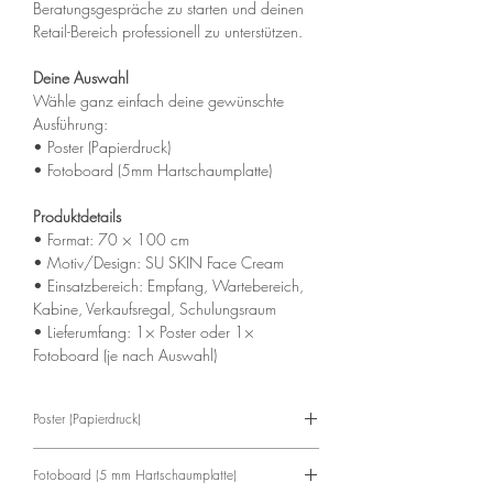
Beratungsgespräche zu starten und deinen
Retail-Bereich professionell zu unterstützen.
Deine Auswahl
Wähle ganz einfach deine gewünschte
Ausführung:
• Poster (Papierdruck)
• Fotoboard (5mm Hartschaumplatte)
Produktdetails
• Format: 70 × 100 cm
• Motiv/Design: SU SKIN Face Cream
• Einsatzbereich: Empfang, Wartebereich,
Kabine, Verkaufsregal, Schulungsraum
• Lieferumfang: 1× Poster oder 1×
Fotoboard (je nach Auswahl)
Poster (Papierdruck)
Das
Poster
ist die klassische Variante für
Fotoboard (5 mm Hartschaumplatte)
flexible Gestaltung im Institut.