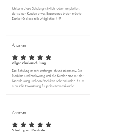
Ich kann diese Schulung wirklich jedem empfehlen,
der seinen Kunden etwas Besonderes bieten möchte.
Danke für diese tolle Möglichkeit! 💚
Anonym
durchschnittliches Rating ist 5 von 5
Allgenschälkurschulung
Die Schulung ist sehr umfangreich und informativ. Die
Produkte sind hochwertig und die Kunden sind mit der
Dienstleistung und den Produkten sehr zufrieden. Es ist
eine tolle Erweiterung für jedes Kosmetikstudio
Anonym
durchschnittliches Rating ist 5 von 5
Schulung und Produkte