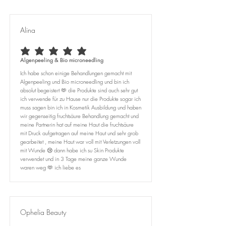
Alina
durchschnittliches Rating ist 5 von 5
Algenpeeling & Bio microneedling
Ich habe schon einige Behandlungen gemacht mit
Algenpeeling und Bio microneedling und bin ich
absolut begeistert 🫶 die Produkte sind auch sehr gut
ich verwende für zu Hause nur die Produkte sogar ich
muss sagen bin ich in Kosmetik Ausbildung und haben
wir gegenseitig fruchtsäure Behandlung gemacht und
meine Partnerin hat auf meine Haut die fruchtsäure
mit Druck aufgetragen auf meine Haut und sehr grob
gearbeitet , meine Haut war voll mit Verletzungen voll
mit Wunde 😢 dann habe ich su Skin Produkte
verwendet und in 3 Tage meine ganze Wunde
waren weg 🫶 ich liebe es
Ophelia Beauty