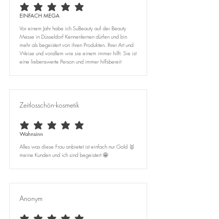
durchschnittliches Rating ist 5 von 5
EINFACH MEGA
Vor einem Jahr habe ich SuBeauty auf der Beauty
Messe in Düsseldorf Kennenlernen dürfen und bin
mehr als begeistert von ihren Produkten. Ihrer Art und
Weise und vorallem wie sie einem immer hilft. Sie ist
eine liebenswerte Person und immer hilfsbereit
Zeitlosschön-kosmetik
durchschnittliches Rating ist 5 von 5
Wahnsinn
Alles was diese Frau anbietet ist einfach nur Gold 🥇
meine Kunden und ich sind begeistert 🤩
Anonym