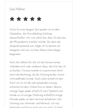
Lisa Hafner
durchschnittliches Rating ist 5 von 5
Schon für eine längere Zeit spielte ich mit dem
Gedanken, die Microblading Schulung
abzuschließen. Mir war sofort klar, dass ich dies bei
der Phiacademie machen möchte. Bis dann der
Zeitpunkt passend war, folgte ich Su bereits auf
Instagram und war von Ihrer Arbeit schon länger
begeistert.
Auch ihre offene Art, die ich dort kennen lernte,
verleitete mich unter anderem dazu, den Kurs bei ihr
zu buchen. Corona machte mir zuerst einen Strich
durch die Rechnung, als die Schulung leider vorerst
nicht stattfinden konnte. Doch sofort erhielt ich den
Anruf von Su mit der sehr passenden Lösung,
schonmal mit dem Online Kurs zu starten. Bereits
wenige Tage später erhielt ich mein Starterkit und
konnte so mit einiger Erfahrung schließlich einige
Monate später an dem Seminar teilnehmen. Die
Schulung war informativ und lehrreich, ich war
begeistert und bin es nach wie vor noch. Su kann