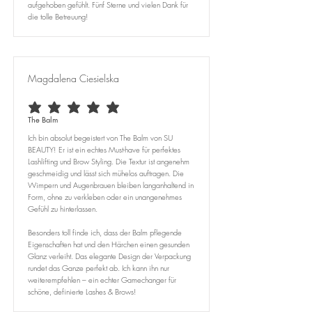
aufgehoben gefühlt. Fünf Sterne und vielen Dank für
die tolle Betreuung!
Magdalena Ciesielska
durchschnittliches Rating ist 5 von 5
The Balm
Ich bin absolut begeistert von The Balm von SU
BEAUTY! Er ist ein echtes Must-have für perfektes
Lashlifting und Brow Styling. Die Textur ist angenehm
geschmeidig und lässt sich mühelos auftragen. Die
Wimpern und Augenbrauen bleiben langanhaltend in
Form, ohne zu verkleben oder ein unangenehmes
Gefühl zu hinterlassen.
Besonders toll finde ich, dass der Balm pflegende
Eigenschaften hat und den Härchen einen gesunden
Glanz verleiht. Das elegante Design der Verpackung
rundet das Ganze perfekt ab. Ich kann ihn nur
weiterempfehlen – ein echter Gamechanger für
schöne, definierte Lashes & Brows!