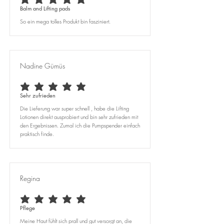
durchschnittliches Rating ist 5 von 5
Balm and Lifting pads
So ein mega tolles Produkt bin fasziniert.
Nadine Gümüs
durchschnittliches Rating ist 5 von 5
Sehr zufrieden
Die Lieferung war super schnell , habe die Lifting
Lotionen direkt ausprobiert und bin sehr zufrieden mit
den Ergebnissen. Zumal ich die Pumpspender einfach
praktisch finde.
Regina
durchschnittliches Rating ist 5 von 5
Pflege
Meine Haut fühlt sich prall und gut versorgt an, die