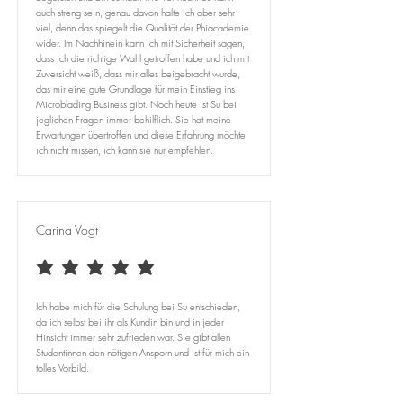
auch streng sein, genau davon halte ich aber sehr
viel, denn das spiegelt die Qualität der Phiacademie
wider. Im Nachhinein kann ich mit Sicherheit sagen,
dass ich die richtige Wahl getroffen habe und ich mit
Zuversicht weiß, dass mir alles beigebracht wurde,
das mir eine gute Grundlage für mein Einstieg ins
Microblading Business gibt. Noch heute ist Su bei
jeglichen Fragen immer behilflich. Sie hat meine
Erwartungen übertroffen und diese Erfahrung möchte
ich nicht missen, ich kann sie nur empfehlen.
Carina Vogt
durchschnittliches Rating ist 5 von 5
Ich habe mich für die Schulung bei Su entschieden,
da ich selbst bei ihr als Kundin bin und in jeder
Hinsicht immer sehr zufrieden war. Sie gibt allen
Studentinnen den nötigen Ansporn und ist für mich ein
tolles Vorbild.