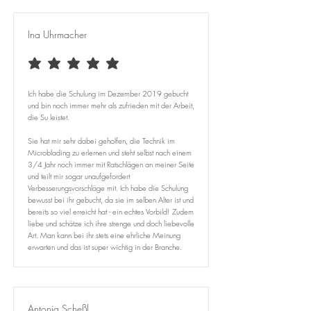
Ina Uhrmacher
durchschnittliches Rating ist 5 von 5
Ich habe die Schulung im Dezember 2019 gebucht
und bin noch immer mehr als zufrieden mit der Arbeit,
die Su leistet.
Sie hat mir sehr dabei geholfen, die Technik im
Microblading zu erlernen und steht selbst nach einem
3/4 Jahr noch immer mit Ratschlägen an meiner Seite
und teilt mir sogar unaufgefordert
Verbesserungsvorschläge mit. Ich habe die Schulung
bewusst bei ihr gebucht, da sie im selben Alter ist und
bereits so viel erreicht hat - ein echtes Vorbild! Zudem
liebe und schätze ich ihre strenge und doch liebevolle
Art. Man kann bei ihr stets eine ehrliche Meinung
erwarten und das ist super wichtig in der Branche.
Antonia Scheßl