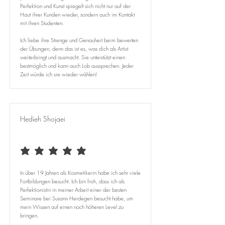
Perfektion und Kunst spiegelt sich nicht nur auf der
Haut ihrer Kunden wieder, sondern auch im Kontakt
mit ihren Studenten.
Ich liebe ihre Strenge und Genauheit beim bewerten
der Übungen, denn das ist es, was dich als Artist
weiterbringt und ausmacht. Sie unterstützt einen
bestmöglich und kann auch Lob aussprechen. Jeder
Zeit würde ich sie wieder wählen!
Hedieh Shojaei
durchschnittliches Rating ist 5 von 5
In über 19 Jahren als Kosmetikerin habe ich sehr viele
Fortbildungen besucht. Ich bin froh, dass ich als
Perfektionistin in meiner Arbeit einer der besten
Seminare bei Susann Herdegen besucht habe, um
mein Wissen auf einen noch höheren Level zu
bringen.