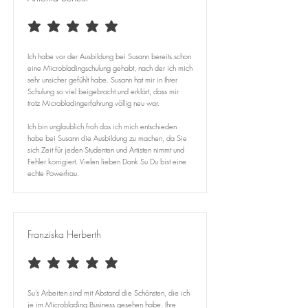
durchschnittliches Rating ist 5 von 5
Ich habe vor der Ausbildung bei Susann bereits schon
eine Microbladingschulung gehabt, nach der ich mich
sehr unsicher gefühlt habe. Susann hat mir in Ihrer
Schulung so viel beigebracht und erklärt, dass mir
trotz Microbladingerfahrung völlig neu war. ​
Ich bin unglaublich froh das ich mich entschieden
habe bei Susann die Ausbildung zu machen, da Sie
sich Zeit für jeden Studenten und Artisten nimmt und
Fehler korrigiert. Vielen lieben Dank Su Du bist eine
echte Powerfrau.
Franziska Herberth
durchschnittliches Rating ist 5 von 5
Su's Arbeiten sind mit Abstand die Schönsten, die ich
je im Microblading Business gesehen habe. Ihre