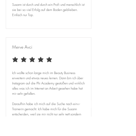
Susann ist durch und durch ein Profi und menschlich ist
sie bei so viel Erfolg auf dem Boden geblieben.
Einfach nur Top.
Merve Avci
durchschnittliches Rating ist 5 von 5
Ich wollte schon lange mich im Beauty Business
erweitern und etwas neues lernen. Dann bin ich über
Instagram auf die Phi Academy gestoßen und wirklich
alles was ich im Internet an Arbeit gesehen habe hat
mir sehr gefallen.
Daraufhin habe ich mich auf die Suche nach einer
Trainerin gemacht. Ich habe mich für die Susann
entscheiden, weil sie mir nicht nur sehr nett sondern
auch das Gefühl von guter Arbeit und Disziplin gab.
Nachdem ich sie einige Wochen verfolgt habe, war
ich mir sicher, dass ich Microblading von ihr lernen
möchte. Ich kann mit gutem Gewissen sagen, dass ich