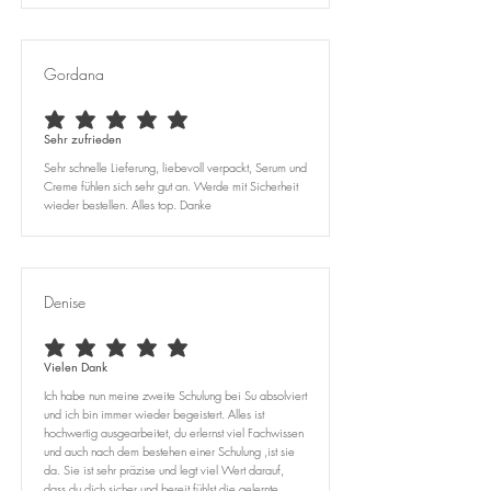
Gordana
durchschnittliches Rating ist 5 von 5
Sehr zufrieden
Sehr schnelle Lieferung, liebevoll verpackt, Serum und
Creme fühlen sich sehr gut an. Werde mit Sicherheit
wieder bestellen. Alles top. Danke
Denise
durchschnittliches Rating ist 5 von 5
Vielen Dank
Ich habe nun meine zweite Schulung bei Su absolviert
und ich bin immer wieder begeistert. Alles ist
hochwertig ausgearbeitet, du erlernst viel Fachwissen
und auch nach dem bestehen einer Schulung ,ist sie
da. Sie ist sehr präzise und legt viel Wert darauf,
dass du dich sicher und bereit fühlst die gelernte