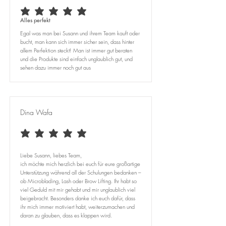
durchschnittliches Rating ist 5 von 5
Alles perfekt
Egal was man bei Susann und ihrem Team kauft oder
bucht, man kann sich immer sicher sein, dass hinter
allem Perfektion steckt! Man ist immer gut beraten
und die Produkte sind einfach unglaublich gut, und
sehen dazu immer noch gut aus
Dina Wafa
durchschnittliches Rating ist 5 von 5
Liebe Susann, liebes Team,
ich möchte mich herzlich bei euch für eure großartige
Unterstützung während all der Schulungen bedanken –
ob Microblading, Lash oder Brow Lifting. Ihr habt so
viel Geduld mit mir gehabt und mir unglaublich viel
beigebracht. Besonders danke ich euch dafür, dass
ihr mich immer motiviert habt, weiterzumachen und
daran zu glauben, dass es klappen wird.