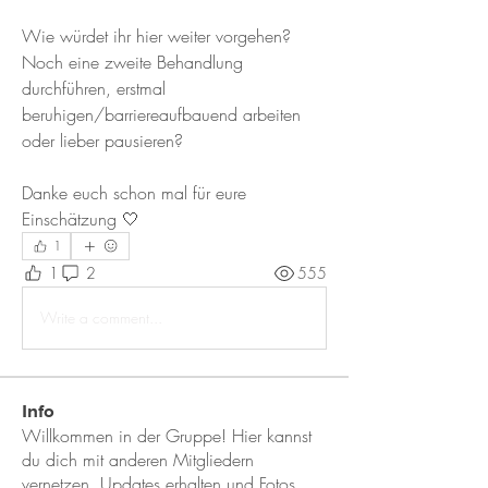
Wie würdet ihr hier weiter vorgehen?  
Noch eine zweite Behandlung 
durchführen, erstmal 
beruhigen/barriereaufbauend arbeiten 
oder lieber pausieren?
Danke euch schon mal für eure 
Einschätzung 🤍
1
1
2
555
Write a comment...
Info
Willkommen in der Gruppe! Hier kannst
du dich mit anderen Mitgliedern
vernetzen, Updates erhalten und Fotos