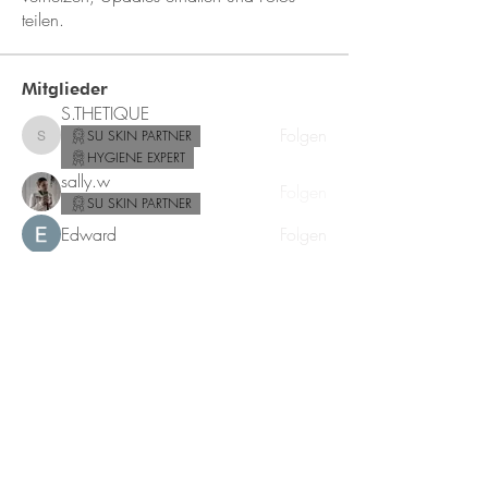
teilen.
Mitglieder
S.THETIQUE
Folgen
SU SKIN PARTNER
S.THETIQUE
HYGIENE EXPERT
sally.w
Folgen
SU SKIN PARTNER
Edward
Folgen
AB Cosmetics
Folgen
SU SKIN PARTNER
elfilasam
Folgen
elfilasam
SU SKIN PARTNER
Alle Mitglieder anzeigen (96)