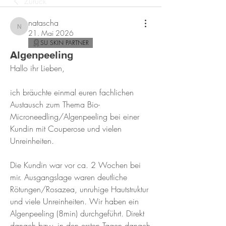
Zurück
natascha
natascha
21. Mai 2026
SU SKIN PARTNER
Algenpeeling
Hallo ihr Lieben,
ich bräuchte einmal euren fachlichen 
Austausch zum Thema Bio-
Microneedling/Algenpeeling bei einer 
Kundin mit Couperose und vielen 
Unreinheiten.
Die Kundin war vor ca. 2 Wochen bei 
mir. Ausgangslage waren deutliche 
Rötungen/Rosazea, unruhige Hautstruktur 
und viele Unreinheiten. Wir haben ein 
Algenpeeling (8min) durchgeführt. Direkt 
danach bzw. in den ersten Tagen danach 